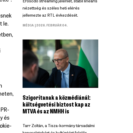
Erősödő streaming jelenlét, stabil lineáris
nézettség és széles heti elérés
ésnek
jellemezte az RTL évkezdését.
 le.
MÉDIA
| 2026. FEBRUÁR 04.
etben,
i
n
neten,
Szigorítanak a közmédiánál:
költségvetési biztost kap az
DPR-
MTVA és az NMHH is
y és
okie-
Tarr Zoltán, a Tisza-kormány társadalmi
kapcsolatokért és kultúráért felelős