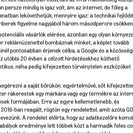
 persze mindig is igaz volt, ám az internet, de főleg a
anatban lekövethetjük, mennyire igaz: a technikai fejlőd
mberek figyelme nagyjából három másodpercre csökkent
tenciális vásárlók elérése, azonban egy olyan környez
er reklámüzenettel bombáznak minket, a képlet tovább
inél pontosabban érjenek célba, a Google és a közösség
z utóbbi 20 évben a célzott hirdetésekhez köthető
tikus, néha pedig kifejezetten törvénytelen eszközöket
egérezni a saját bőrükön: egyértelművé, sőt kifejezette
zer rákerestek egy márkára vagy egy termékre az inter
ések formájában. Erre az egyre kellemetlenebb, és
2016-ban reagált, rögtön egy rendelettel, amit azóta G
evezünk. A rendelet előírta, hogy az adatkezelőre komol
abályok eredménye lett többek közt a harmadik feles co