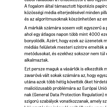
A fogalom által támasztott hipotézis papíron
közösségi média elterjedésével minden pill
és az algoritmusoknak köszönhetően az e
A márkák számára sosem volt egyszerű a po
ahol egy átlagos napon több mint 4000 ez
bonyolódik. Azért, hogy ezek az üzenetek m
médiás felületek mesteri szintre emelték a
metódusokat, és ezekhez sokszor nem túl e
alkalmaztak.
Ezt persze maguk a vásárlók is elkezdték m
zavaróvá vált sokak számára az, hogy egys
utána azok több hétig követték őket hirdet
maliciózusabb problémára az Európai Unió 
nak (General Data Protection Regulation) n
szigorú szabályok vonatkozzanak, amely sz