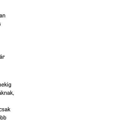
yan
s
már
nekig
áknak,
 csak
öbb