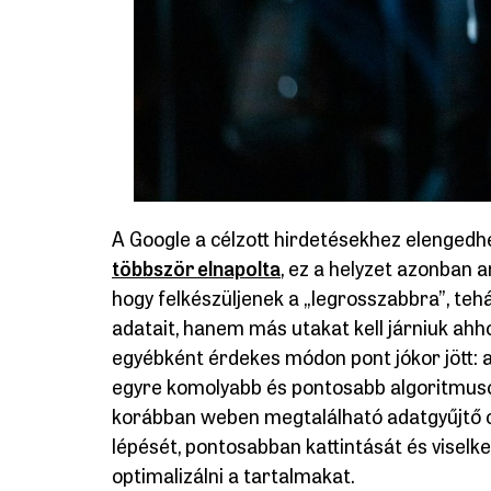
A Google a célzott hirdetésekhez elengedh
többször elnapolta
, ez a helyzet azonban 
hogy felkészüljenek a „legrosszabbra”, teh
adatait, hanem más utakat kell járniuk ah
egyébként érdekes módon pont jókor jött: 
egyre komolyabb és pontosabb algoritmusok
korábban weben megtalálható adatgyűjtő co
lépését, pontosabban kattintását és viselk
optimalizálni a tartalmakat.