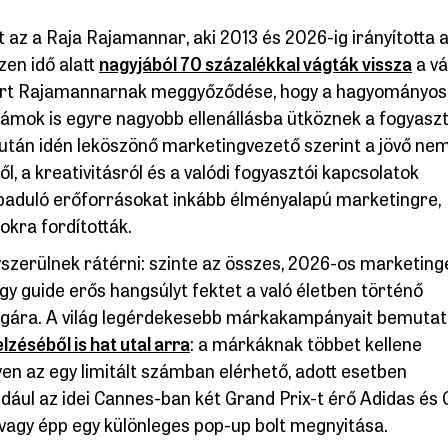
t az a Raja Rajamannar, aki 2013 és 2026-ig irányította 
en idő alatt
nagyjából 70 százalékkal vágták vissza
a vá
mert Rajamannarnak meggyőződése, hogy a hagyományos
lámok is egyre nagyobb ellenállásba ütköznek a fogyasz
év után idén leköszönő marketingvezető szerint a jövő ne
, a kreativitásról és a valódi fogyasztói kapcsolatok
szabaduló erőforrásokat inkább élményalapú marketingre,
kra fordították.
yszerülnek rátérni: szinte az összes, 2026-os marketing
gy guide erős hangsúlyt fektet a való életben történő
ágára. A világ legérdekesebb márkakampányait bemuta
lzéséből is hat utal arra
: a márkáknak többet kellene
yen az egy limitált számban elérhető, adott esetben
ul az idei Cannes-ban két Grand Prix-t érő Adidas és 
vagy épp egy különleges pop-up bolt megnyitása.