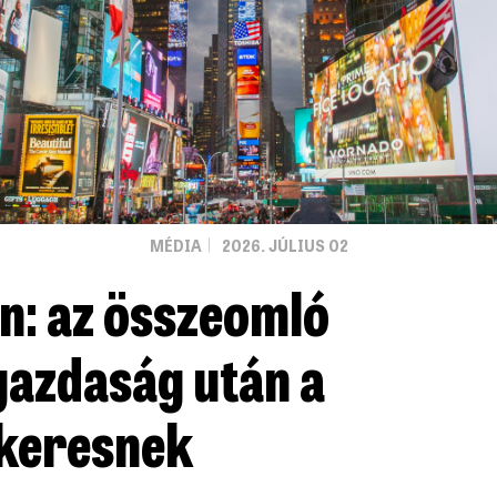
MÉDIA
2026. JÚLIUS 02
an: az összeomló
mgazdaság után a
 keresnek