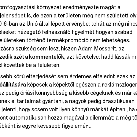
lomfogyasztási környezet eredményezte magát a
jelenséget is, de ezen a területen még nem született ol
016-ban az Unió által lépett érvénybe: tehát az még ninc
elseket nézegető felhasználó figyelmét hogyan szabad
 felületeken történő termékpromóció nem lehetséges.
ozásra szükség sem lesz, hiszen Adam Mosserit, az
zedik szét a kommentelők
, azt követelve: hadd lássák 
 követtek be a felületen.
esebb körű elterjedését sem érdemes elfeledni: ezek az
őállítására
képesek a képektől egészen a reklámszloge
ez pedig óriási könnyebbség a kisebb cégeknek és márk
ek el tartalmat gyártani, a nagyok pedig drasztikusan
 jelenti, hogy sosem volt ilyen könnyű márkát építeni, ha
iszont automatikusan hozza magával a dilemmát: a még t
yébként is egyre kevesebb figyelemért.