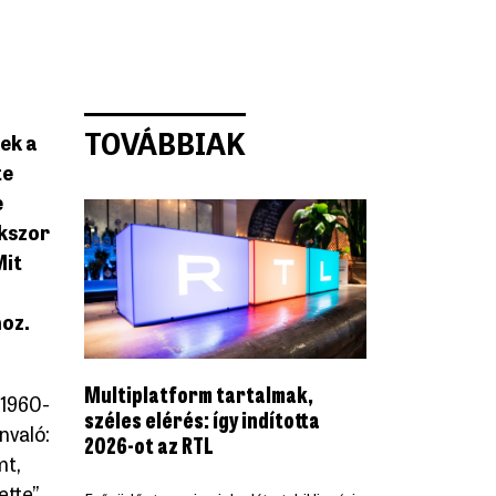
TOVÁBBIAK
ek a
te
e
okszor
Mit
oz.
Multiplatform tartalmak,
1960-
széles elérés: így indította
nvaló:
2026-ot az RTL
mt,
tte”.