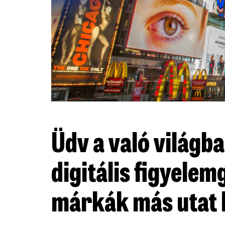
Üdv a való világb
digitális figyele
márkák más utat