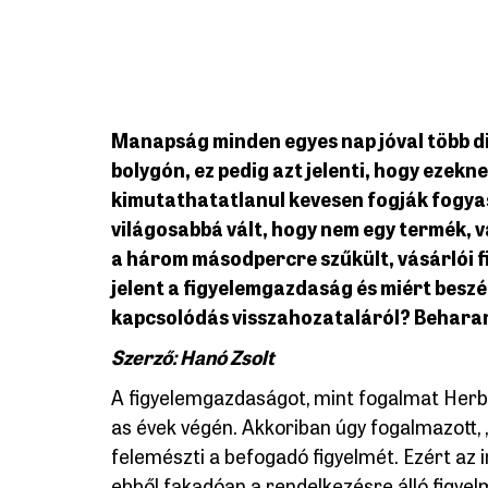
Manapság minden egyes nap jóval több dig
bolygón, ez pedig azt jelenti, hogy ezekn
kimutathatatlanul kevesen fogják fogyas
világosabbá vált, hogy nem egy termék, 
a három másodpercre szűkült, vásárlói f
jelent a figyelemgazdaság és miért beszé
kapcsolódás visszahozataláról? Beharan
Szerző: Hanó Zsolt
A figyelemgazdaságot, mint fogalmat Herb
as évek végén. Akkoriban úgy fogalmazott, 
felemészti a befogadó figyelmét. Ezért az
ebből fakadóan a rendelkezésre álló figyel