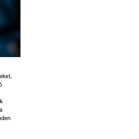
eket,
ó
ek
a
inden