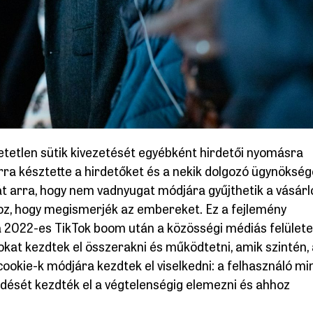
etetlen sütik kivezetését egyébként hirdetői nyomásra
arra késztette a hirdetőket és a nekik dolgozó ügynökség
át arra, hogy nem vadnyugat módjára gyűjthetik a vásárl
hoz, hogy megismerjék az embereket. Ez a fejlemény
a 2022-es TikTok boom után a közösségi médiás felület
at kezdtek el összerakni és működtetni, amik szintén, 
okie-k módjára kezdtek el viselkedni: a felhasználó m
edését kezdték el a végtelenségig elemezni és ahhoz