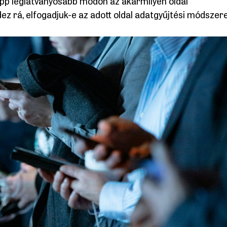
 épp leglátványosabb módon az akármilyen oldal
z rá, elfogadjuk-e az adott oldal adatgyűjtési módszere