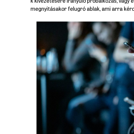
k kivezetésére irányuló próbálkozás, vagy
megnyitásakor felugró ablak, ami arra kérde