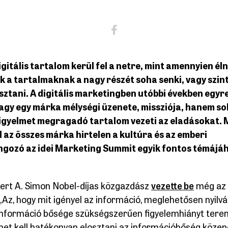
itális tartalom kerül fel a netre, mint amennyien éln
ek a tartalmaknak a nagy részét soha senki, vagy szin
ztani. A digitális marketingben utóbbi években egyr
vagy egy márka mélységi üzenete, missziója, hanem s
igyelmet megragadó tartalom vezeti az eladásokat. 
l az összes márka hirtelen a kultúra és az emberi
gozó az idei Marketing Summit egyik fontos témájáh
ert A. Simon Nobel-díjas közgazdász
vezette be
még az 
„Az, hogy mit igényel az információ, meglehetősen nyilvá
 információ bősége szükségszerűen figyelemhiányt tere
met kell hatékonyan elosztani az információbőség közepe