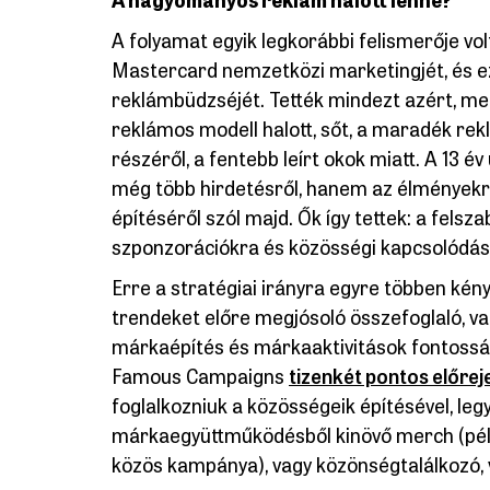
A folyamat egyik legkorábbi felismerője vol
Mastercard nemzetközi marketingjét, és ez
reklámbüdzséjét. Tették mindezt azért, 
reklámos modell halott, sőt, a maradék rek
részéről, a fentebb leírt okok miatt. A 13 
még több hirdetésről, hanem az élményekről
építéséről szól majd. Ők így tettek: a fel
szponzorációkra és közösségi kapcsolódáso
Erre a stratégiai irányra egyre többen kén
trendeket előre megjósoló összefoglaló, va
márkaépítés és márkaaktivitások fontoss
Famous Campaigns
tizenkét pontos előreje
foglalkozniuk a közösségeik építésével, leg
márkaegyüttműködésből kinövő merch (példá
közös kampánya), vagy közönségtalálkozó, 