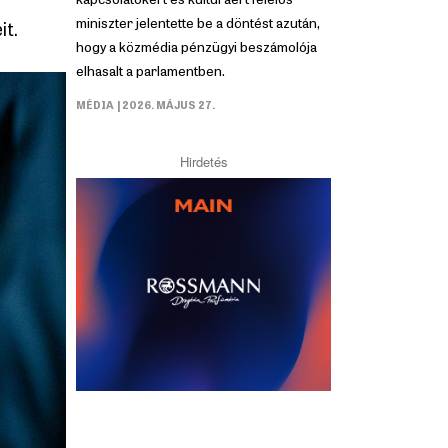
miniszter jelentette be a döntést azután,
it.
hogy a közmédia pénzügyi beszámolója
elhasalt a parlamentben.
MÉDIA
| 2026. MÁJUS 27.
Hirdetés