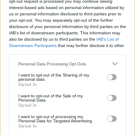
opt-out request is processed you may continue seeing
interest-based ads based on personal information utilized by
A Marketing Summit Budapest az egyik
us or personal information disclosed to third parties prior to
legjelentősebb B2B és üzleti csúcstalálkozó, amely
your opt-out. You may separately opt-out of the further
exkluzív platformot biztosít a marketing,
disclosure of your personal information by third parties on the
IAB’s list of downstream participants. This information may
kommunikáció és üzleti élet vezetői és szakemberei
also be disclosed by us to third parties on the
IAB’s List of
számára.
Downstream Participants
that may further disclose it to other
third parties.
NYILVÁNOS
| 2026. SZEPTEMBER 17.
Please note that this website/app uses one or more Google
Personal Data Processing Opt Outs
services and may gather and store information including but
Médiapiaci körkép 2027 - tervezési segédlet első
not limited to your visit or usage behaviour. You may click to
I want to opt-out of the Sharing of my
personal data.
kézből - webinar
grant or deny consent to Google and its third-party tags to
Opted In
use your data for below specified purposes in below Google
Tagoknak szóló webinárium powered by PanMedia.
consent section.
I want to opt-out of the Sale of my
Personal Data.
Opted In
TAGI
| 2026. SZEPTEMBER 23.
I want to opt-out of processing my
Personal Data for Targeted Advertising.
MMSZ Marketing Leaders Club - Hosted by Richter
Opted In