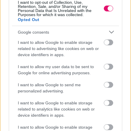
Richter Insight : nemzetközi kommunikáció és
I want to opt-out of Collection, Use,
Retention, Sale, and/or Sharing of my
marketing hazai központból irányítva - látogatás a
Personal Data that Is Unrelated with the
Purposes for which it was collected.
magyar gyógyszeripar zászlóshajójánál.
Opted Out
Google consents
ZÁRTKÖRŰ
| 2026 OKTÓBER 1.
I want to allow Google to enable storage
related to advertising like cookies on web or
1
2
device identifiers in apps.
I want to allow my user data to be sent to
Google for online advertising purposes.
I want to allow Google to send me
personalized advertising.
I want to allow Google to enable storage
related to analytics like cookies on web or
device identifiers in apps.
I want to allow Google to enable storage