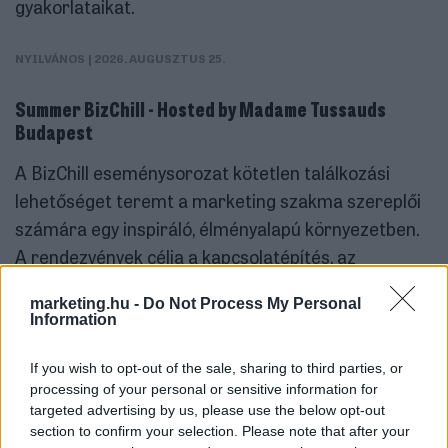
gyakorlataikat.
NYILVÁNOS
| 2026. AUGUSZTUS 25.
Summer BizChill - Hosted by Madame Tussauds
Budapest
A BizChill eseménysorozat kötetlen találkozási
lehetőséget teremt a marketing szakma szereplői
számára egy inspiráló, élményalapú környezetben.
A rendezvények célja a kapcsolatépítés, az
együttműködések ösztönzése és a szakmai
marketing.hu -
Do Not Process My Personal
közösség erősítése egy könnyed, networking
Information
fókuszú atmoszférában.
If you wish to opt-out of the sale, sharing to third parties, or
processing of your personal or sensitive information for
TAGI
| 2026. AUGUSZTUS 25.
targeted advertising by us, please use the below opt-out
section to confirm your selection. Please note that after your
MARKETING SUMMIT BUDAPEST 2026