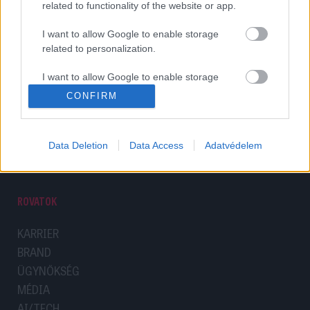
related to functionality of the website or app.
SZÖVETSÉG
INFÓ
I want to allow Google to enable storage
SZÖVETSÉGRŐL
IMPRESSZUM
related to personalization.
CSATLAKOZÁS
ELŐFIZETÉS
I want to allow Google to enable storage
KIEMELT PROJEKTEK
ADATVÉDELEM
related to security, including authentication
ESEMÉNYNAPTÁR
JOGI NYILATKOZAT
CONFIRM
functionality and fraud prevention, and other
ELŐFIZETÉSES
MÉDIAAJÁNLAT
user protection.
TARTALMAK
Data Deletion
Data Access
Adatvédelem
KAPCSOLAT
ROVATOK
KARRIER
BRAND
ÜGYNÖKSÉG
MÉDIA
AI/TECH