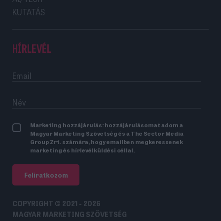
KUTATÁS
HÍRLEVÉL
Marketing hozzájárulás: hozzájárulásomat adom a
Magyar Marketing Szövetség és a The Sector Media
Group Zrt. számára, hogy emailben megkeressenek
marketing és hírlevélküldési céllal.
Feliratkozom
COPYRIGHT © 2021 - 2026
MAGYAR MARKETING SZÖVETSÉG