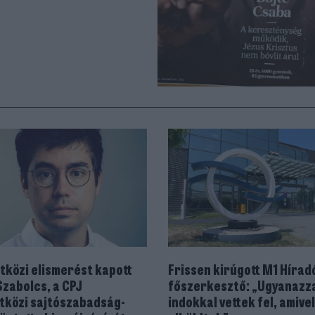
közi elismerést kapott
Frissen kirúgott M1 Hírad
Szabolcs, a CPJ
főszerkesztő: „Ugyanazza
közi sajtószabadság-
indokkal vettek fel, amivel