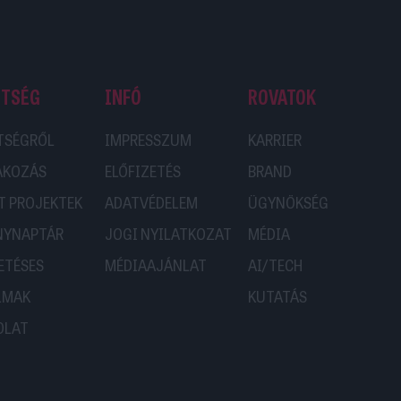
ETSÉG
INFÓ
ROVATOK
TSÉGRŐL
IMPRESSZUM
KARRIER
AKOZÁS
ELŐFIZETÉS
BRAND
T PROJEKTEK
ADATVÉDELEM
ÜGYNÖKSÉG
NYNAPTÁR
JOGI NYILATKOZAT
MÉDIA
ETÉSES
MÉDIAAJÁNLAT
AI/TECH
LMAK
KUTATÁS
OLAT