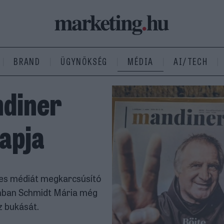
BRAND
ÜGYNÖKSÉG
MÉDIA
AI/TECH
ndiner
lapja
szes médiát megkarcsúsító
zámban Schmidt Mária még
z bukását.