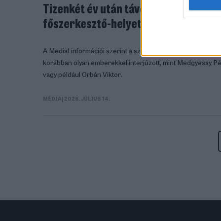
Tizenkét év után távozik a Blikktől S
főszerkesztő-helyettes
A Media1 információi szerint a szakember saját elhatározásbó
korábban olyan emberekkel interjúzott, mint Medgyessy P
vagy például Orbán Viktor.
MÉDIA
| 2026. JÚLIUS 14.