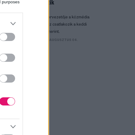
özölt a
csatlakozik
ed purposes
Az ATV műsorvezetője a közmédia
A
hírműsorához csatlakozik a keddi
rtnak
bejelentés szerint.
mint 10
MÉDIA
| 2026. AUGUSZTUS 04.
isítás és
 közöl