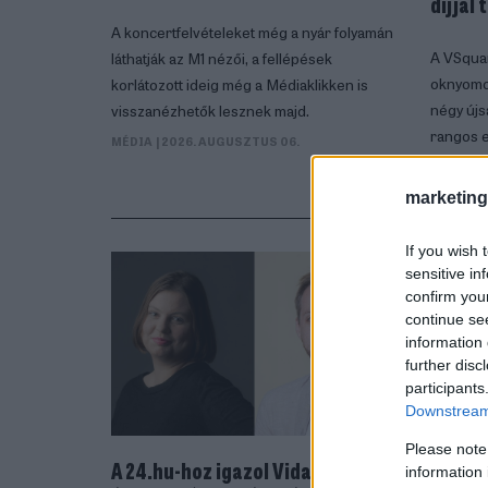
díjjal 
A koncertfelvételeket még a nyár folyamán
A VSquar
láthatják az M1 nézői, a fellépések
oknyomoz
korlátozott ideig még a Médiaklikken is
négy újs
visszanézhetők lesznek majd.
rangos e
MÉDIA
| 2026. AUGUSZTUS 06.
MÉDIA
|
marketing
If you wish 
sensitive in
confirm you
continue se
information 
further disc
participants
Downstream 
Please note
A 24.hu-hoz igazol Vida Kamilla
„Ez a l
information 