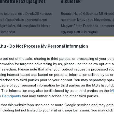
tüntette ki az újságírót
elküldtek”
e jelenlegi és a Direkt36 korábbi
Reagált Hajdú Gábor, az M1 Hírad
ó újságírója is szerepel azon
napokban kinevezett főszerkesztőj
ágíró közt, akik megkapják idén a
Magyar Péter Facebook-komment
lismerést.
egy nap alatt ki is rúgtak.
 2026. AUGUSZTUS 05.
MÉDIA
| 2026. AUGUSZTUS 05.
.hu -
Do Not Process My Personal Information
to opt-out of the sale, sharing to third parties, or processing of your per
formation for targeted advertising by us, please use the below opt-out s
r selection. Please note that after your opt-out request is processed y
eing interest-based ads based on personal information utilized by us or
disclosed to third parties prior to your opt-out. You may separately opt-
losure of your personal information by third parties on the IAB’s list of
. This information may also be disclosed by us to third parties on the
IA
Participants
that may further disclose it to other third parties.
 that this website/app uses one or more Google services and may gath
egalja!” – a Kossuth Rádió
Így hamisította az MTI a
including but not limited to your visit or usage behaviour. You may click 