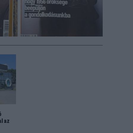
ó
l az