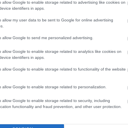
o allow Google to enable storage related to advertising like cookies on
evice identifiers in apps.
ja, amelyben Kádár
o allow my user data to be sent to Google for online advertising
s.
to allow Google to send me personalized advertising.
o allow Google to enable storage related to analytics like cookies on
ett „védelmi
evice identifiers in apps.
o allow Google to enable storage related to functionality of the website
erjút adott a Válasz
o allow Google to enable storage related to personalization.
rulta, médiavállalkozást
o allow Google to enable storage related to security, including
cation functionality and fraud prevention, and other user protection.