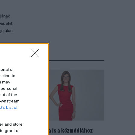
ójának
e, akit
je után
sonal or
ection to
ou may
 personal
out of the
 downstream
B’s List of
er and store
Stohl Luca is a közmédiához
to grant or