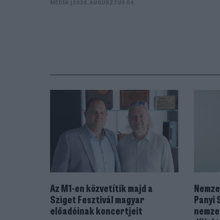
MÉDIA
| 2026. AUGUSZTUS 04.
Az M1-en közvetítik majd a
Nemzet
Sziget Fesztivál magyar
Panyi 
előadóinak koncertjeit
nemzet