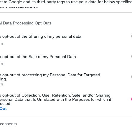
ezetője kiakadt a kitálaló
híreket: bizonyítékokat k
 to Google and its third-party tags to use your data for below specifi
ekre
közmédia új vezetése
ogle consent section.
eatrix keresetlen szavakkal illette
Tiltások, utasítások, levelezések: 
l Data Processing Opt Outs
z MTI-s újságírókat, akik
magukat PRO DOMO munkacsopo
o opt-out of the Sharing of my personal data.
sságra hozták, hogyan
nevező MTI-is munkatársak több 
In
olták a munkájukat az utóbbi tíz
éven át gyűjtötték az állami hírham
manipuláció bizonyítékait, ezekből
o opt-out of the Sale of my Personal Data.
válogatást az MTVA.
 2026. AUGUSZTUS 05.
In
MÉDIA
| 2026. AUGUSZTUS 04.
to opt-out of processing my Personal Data for Targeted
ing.
In
o opt-out of Collection, Use, Retention, Sale, and/or Sharing
ersonal Data that Is Unrelated with the Purposes for which it
lected.
Out
k a
cast második
consents