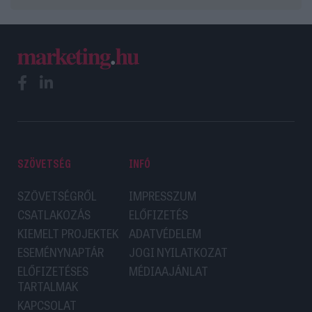
SZÖVETSÉG
INFÓ
SZÖVETSÉGRŐL
IMPRESSZUM
CSATLAKOZÁS
ELŐFIZETÉS
KIEMELT PROJEKTEK
ADATVÉDELEM
ESEMÉNYNAPTÁR
JOGI NYILATKOZAT
ELŐFIZETÉSES
MÉDIAAJÁNLAT
TARTALMAK
KAPCSOLAT