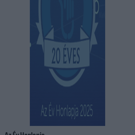
Az Év Honlapja