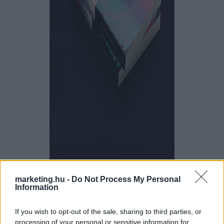
marketing.hu -
Do Not Process My Personal
Marketing Trendbook
Information
Jövőbiztos válaszok a szakmai, üzleti és társadalmi
If you wish to opt-out of the sale, sharing to third parties, or
processing of your personal or sensitive information for