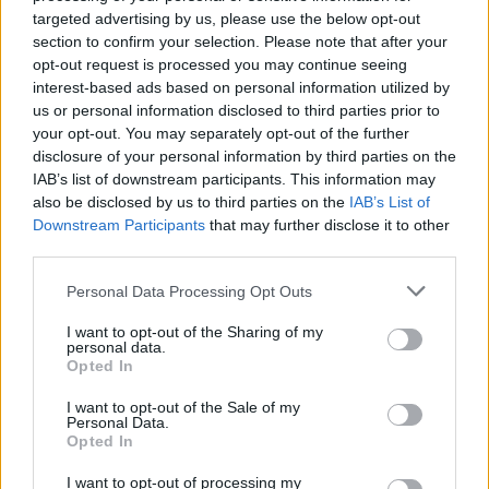
kihívásokra
targeted advertising by us, please use the below opt-out
A technológia és az AI villámgyors fejlődése napról napra
section to confirm your selection. Please note that after your
új lehetőségeket teremt, miközben az emberi kreativitás
opt-out request is processed you may continue seeing
interest-based ads based on personal information utilized by
és stratégiai gondolkodás szerepe továbbra is
us or personal information disclosed to third parties prior to
kulcsfontosságú marad. Az év digitális marketing
your opt-out. You may separately opt-out of the further
eseményét azért rendezi meg a Magyar Marketing
disclosure of your personal information by third parties on the
Szövetség, hogy bemutassa, miként lehet kiaknázni és
IAB’s list of downstream participants. This information may
valódi üzleti növekedéssé formálni a digitális tér adta
also be disclosed by us to third parties on the
IAB’s List of
lehetőségeket, a hosszú távú stratégiai célok szintjétől
Downstream Participants
that may further disclose it to other
egészen a mindennapi munkavégzés területéig. A Digital
third parties.
Forumon több mint 100 elismert szakértővel mutatjuk be
Please note that this website/app uses one or more Google
Personal Data Processing Opt Outs
az online marketing legjobb gyakorlatait, AI-alapú
services and may gather and store information including but
innovációkat és sikeres digitális-, valamint AI-
not limited to your visit or usage behaviour. You may click to
I want to opt-out of the Sharing of my
personal data.
transzformációkat.
grant or deny consent to Google and its third-party tags to
Opted In
use your data for below specified purposes in below Google
consent section.
I want to opt-out of the Sale of my
TUDJ MEG TÖBBET
Personal Data.
Opted In
I want to opt-out of processing my