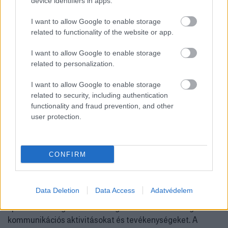
device identifiers in apps.
I want to allow Google to enable storage
related to functionality of the website or app.
I want to allow Google to enable storage
related to personalization.
I want to allow Google to enable storage
related to security, including authentication
functionality and fraud prevention, and other
user protection.
Diamond Awards
CONFIRM
A Magyar Marketing Szövetség kiemelt feladatának
tekinti, hogy bemutassa és elismerje a legeredményesebb
Data Deletion
Data Access
Adatvédelem
szektorfüggetlen, valamint a városmarketing vagy a
sportmarketing területén megvalósított marketing- és
kommunikációs aktivitásokat és tevékenységeket. A