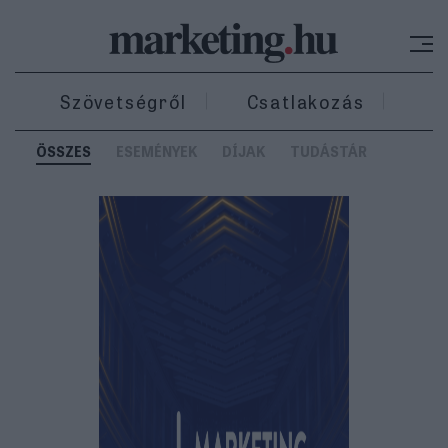
Szövetségről
Csatlakozás
Ki
ÖSSZES
ESEMÉNYEK
DÍJAK
TUDÁSTÁR