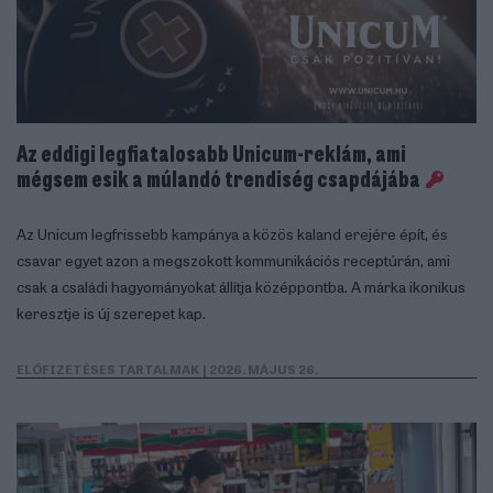
Az eddigi legfiatalosabb Unicum-reklám, ami
mégsem esik a múlandó trendiség csapdájába
A folyamat elején alapos piackutatás készült:
Az Unicum legfrissebb kampánya a közös kaland erejére épít, és
megvizsgálták a versenytársak márkaismertségét,
csavar egyet azon a megszokott kommunikációs receptúrán, ami
árazását, kommunikációját, vizuális megjelenését és
csak a családi hagyományokat állítja középpontba. A márka ikonikus
keresztje is új szerepet kap.
pozicionálását. Felismerték, hogy a Billingo széles, talán
túlságosan is átláthatatlan szolgáltatáspalettát kínál, és
ELŐFIZETÉSES TARTALMAK
| 2026. MÁJUS 26.
hiába kínál piacképes árakat, a célcsoportok mégis egy
drága szolgáltatásként könyvelik el. „A kutatásból az is
kiderült, hogy a márkaidentitásunk nem volt elég egységes
és karakteres” - árulta el Jakus Dóra a következtetésüket.