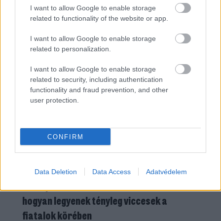
logó átalakítására alkalmatlan a mesterséges
I want to allow Google to enable storage
related to functionality of the website or app.
intelligencia, hisz „nem promptolható a márkatörténet” -
MÉDIA
| 2026. AUGUSZTUS 10.
számolt be a tapasztaltokról Jakus Dóra. Viszont a
I want to allow Google to enable storage
related to personalization.
későbbi folyamatokban: a fotózások kiváltására,
designvariációk készítésére, videók és kampányelemek
I want to allow Google to enable storage
related to security, including authentication
gyártására (például OOH-megjelenések tesztelésére),
functionality and fraud prevention, and other
valamint szövegírásra bevetették a mesterséges
user protection.
intelligenciát.
CONFIRM
Data Deletion
Data Access
Adatvédelem
A Snapchat tanácsokat ad a márkáknak,
hogyan legyenek tényleg viccesek a
fiatalok körében