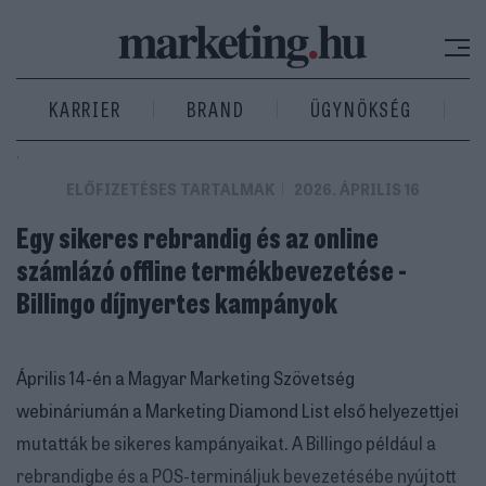
KARRIER
BRAND
ÜGYNÖKSÉG
.
ELŐFIZETÉSES TARTALMAK
2026. ÁPRILIS 16
Egy sikeres rebrandig és az online
számlázó offline termékbevezetése -
Billingo díjnyertes kampányok
Április 14-én a Magyar Marketing Szövetség
webináriumán a Marketing Diamond List első helyezettjei
mutatták be sikeres kampányaikat. A Billingo például a
rebrandigbe és a POS-termináljuk bevezetésébe nyújtott