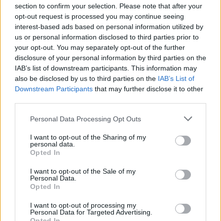
section to confirm your selection. Please note that after your
Dóra.
opt-out request is processed you may continue seeing
interest-based ads based on personal information utilized by
us or personal information disclosed to third parties prior to
Hirdetés
your opt-out. You may separately opt-out of the further
disclosure of your personal information by third parties on the
IAB’s list of downstream participants. This information may
also be disclosed by us to third parties on the
IAB’s List of
Downstream Participants
that may further disclose it to other
third parties.
Please note that this website/app uses one or more Google
Personal Data Processing Opt Outs
services and may gather and store information including but
not limited to your visit or usage behaviour. You may click to
I want to opt-out of the Sharing of my
personal data.
grant or deny consent to Google and its third-party tags to
Opted In
use your data for below specified purposes in below Google
consent section.
A cél egy modernebb, határozottabb, fiatalosabb,
I want to opt-out of the Sale of my
Personal Data.
ugyanakkor professzionális megjelenés volt, ezért
Opted In
ejtették a szerethető, de a piackutatások tanulsága
I want to opt-out of processing my
Personal Data for Targeted Advertising.
szerint funkció nélküli Billy-figurát.
Opted In