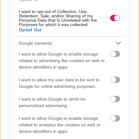
I want to opt-out of Collection, Use,
Retention, Sale, and/or Sharing of my
Personal Data that Is Unrelated with the
Purposes for which it was collected.
Opted Out
Google consents
I want to allow Google to enable storage
related to advertising like cookies on web or
device identifiers in apps.
I want to allow my user data to be sent to
Google for online advertising purposes.
A Billingo új kommunikációja hangsúlyozza, hogy minden
„Vége van kicsi” – Újbudán úgy gyérítik a
I want to allow Google to send me
vállalkozónak kínál megoldást – a kezdő freelancertől a
szúnyogot, hogy a fal adja a másikat
personalized advertising.
webshop-tulajdonoson át a könyvelőkig.
I want to allow Google to enable storage
Újbudán politikai humorba ágyazták a szúnyoggyérítésről
A rebranding során a Billingo a tervezési szakaszból
related to analytics like cookies on web or
szóló felhívást.
device identifiers in apps.
teljesen kihagyták az AI-t, mert rájöttek, hogy például a