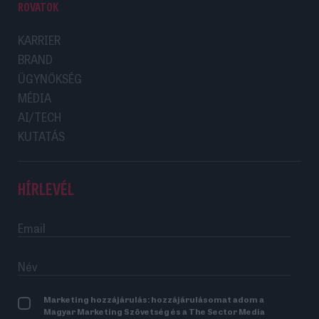
ROVATOK
telefonos előszűrés → online szerződéskötés. Ez a
struktúra gyors visszajelzést adott arról, hogy a
KARRIER
BRAND
felhasználók mennyire értik a terméket, és milyen
ÜGYNÖKSÉG
akadályokba ütköznek a döntés során.
MÉDIA
AI/TECH
KUTATÁS
HÍRLEVÉL
Marketing hozzájárulás: hozzájárulásomat adom a
A Billingo Pay pozicionálásakor nem a funkciók kerültek
Magyar Marketing Szövetség és a The Sector Media