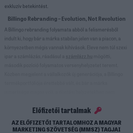
exkluzív betekintést.
Billingo Rebranding – Evolution, Not Revolution
A Billingo rebranding folyamata abból a felismerésből
indult ki, hogy bár a márka stabilan jelen van a piacon, a
környezetben mégis vannak kihívások. Eleve nem túl szexi
ipar a számlázás, ráadásul a
számlázz.hu
mögötti,
második pozíció folyamatos versenyhelyzetet teremt.
Közben megjelent a vállalkozók új generációja, a Billingo
termékportfóliója érettebbé vált, és bár a márka
ismertsége magas volt, a döntési helyzetekben nem
minden esetben rá esett a választás. „Mindezt azonban
Előfizetői tartalmak
nem hátrányként, hanem lehetőségként fogtuk fel” -
mondta el Jakus Dóra a Billingo Senior Marketing Manager
AZ ELŐFIZETŐI TARTALOMHOZ A MAGYAR
& Lead Brand Managere az április 14-én a Magyar
MARKETING SZÖVETSÉG (MMSZ) TAGJAI