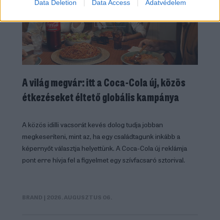
Data Deletion
Data Access
Adatvédelem
A világ megvár: itt a Coca-Cola új, közös
étkezéseket éltető globális kampánya
A közös idilli vacsorát kevés dolog tudja jobban
megkeseríteni, mint az, ha egy családtagunk inkább a
képernyőt választja helyettünk. A Coca-Cola új reklámja
pont erre hívja fel a figyelmet egy szívfacsaró sztorival.
BRAND
| 2026. AUGUSZTUS 06.