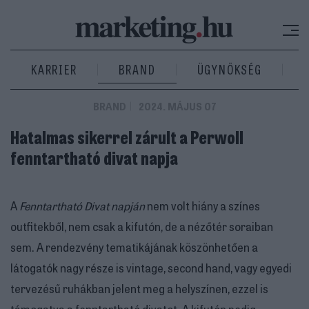
KARRIER
BRAND
ÜGYNÖKSÉG
BRAND
2024. MÁJUS 07
Hatalmas sikerrel zárult a Perwoll
fenntartható divat napja
A
Fenntartható Divat napján
nem volt hiány a színes
outfitekből, nem csak a kifutón, de a nézőtér soraiban
sem. A rendezvény tematikájának köszönhetően a
látogatók nagy része is vintage, second hand, vagy egyedi
tervezésű ruhákban jelent meg a helyszínen, ezzel is
támogatva a fenntartható divatot. A kifutón pedig