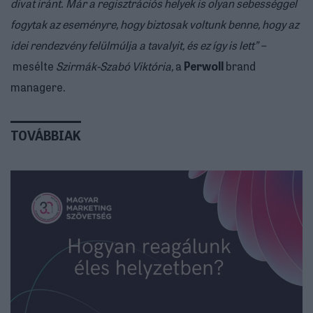
divat iránt. Már a regisztrációs helyek is olyan sebességgel
fogytak az eseményre, hogy biztosak voltunk benne, hogy az
idei rendezvény felülmúlja a tavalyit, és ez így is lett” –
mesélte
Szirmák-Szabó Viktória,
a
Perwoll
brand
managere.
TOVÁBBIAK