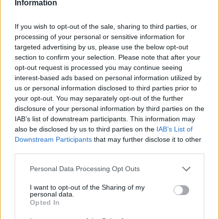
Information
Zöldlámpát kapott a teljeskörű digitális
If you wish to opt-out of the sale, sharing to third parties, or
jegyrendszer Budapesten
processing of your personal or sensitive information for
targeted advertising by us, please use the below opt-out
2028-ban indulhat el az e-jegyrendszer a teljes budapesti és
section to confirm your selection. Please note that after your
agglomerációs közösségi közlekedési hálózaton a Budapesti
opt-out request is processed you may continue seeing
interest-based ads based on personal information utilized by
Közlekedési Központ koncepciója szerint.
us or personal information disclosed to third parties prior to
your opt-out. You may separately opt-out of the further
BRAND
| 2026. FEBRUÁR 25.
disclosure of your personal information by third parties on the
IAB’s list of downstream participants. This information may
also be disclosed by us to third parties on the
IAB’s List of
Downstream Participants
that may further disclose it to other
Hirdetés
third parties.
Please note that this website/app uses one or more Google
Personal Data Processing Opt Outs
services and may gather and store information including but
not limited to your visit or usage behaviour. You may click to
I want to opt-out of the Sharing of my
personal data.
grant or deny consent to Google and its third-party tags to
Opted In
use your data for below specified purposes in below Google
consent section.