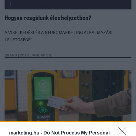
Hogyan reagálunk éles helyzetben?
A VISELKEDÉSI ÉS A NEUROMARKETING ALKALMAZÁSI
LEHETŐSÉGEI
BRAND
| 2026. JANUÁR 30.
marketing.hu -
Do Not Process My Personal