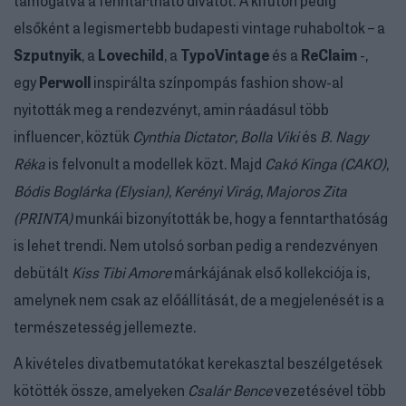
elsőként a legismertebb budapesti vintage ruhaboltok – a
Szputnyik
, a
Lovechild
, a
TypoVintage
és a
ReClaim
-,
egy
Perwoll
inspirálta színpompás fashion show-al
nyitották meg a rendezvényt, amin ráadásul több
influencer, köztük
Cynthia Dictator, Bolla Viki
és
B. Nagy
Réka
is felvonult a modellek közt. Majd
Cakó Kinga (CAKO)
,
Bódis Boglárka (Elysian)
,
Kerényi Virág
,
Majoros Zita
(PRINTA)
munkái bizonyították be, hogy a fenntarthatóság
is lehet trendi. Nem utolsó sorban pedig a rendezvényen
debütált
Kiss Tibi Amore
márkájának első kollekciója is,
amelynek nem csak az előállítását, de a megjelenését is a
természetesség jellemezte.
A kivételes divatbemutatókat kerekasztal beszélgetések
kötötték össze, amelyeken
Csalár Bence
vezetésével több