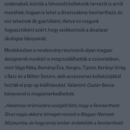
szakmabeli, köztük a felvonuló kollekciók tervezői is arról
meséltek, hogyan is lehet a divatszakma fenntartható, és
mit tehetnek ők gyártóként, illetve mi magunk
fogyasztóként azért, hogy csökkentsük a divatipar
ökológiai lábnyomát.
Mindeközben a rendezvény résztvevői olyan magyar
designerek munkáit is megcsodálhatták a szünetekben,
mint Vágó Réka, Reményi Éva, Vengru, Tipton, Kerényi Virág
x Batz és a Mitter Sisters, akik accessories kollekciójából
hozták el pop-up kiállításukat. Valamint
Csalár Bence
könyveivel is megismerkedhettek.
„Hatalmas örömünkre szolgált látni, hogy a Fenntartható
Divat napja ekkora tömeget vonzott a Magyar Nemzeti
Múzeumba, és hogy ennyi ember érdeklődik a fenntartható