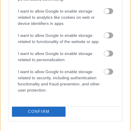
I want to allow Google to enable storage
related to analytics like cookies on web or
Mennyibe kerül egy háromszemélyes
device identifiers in apps.
IKEA-kanapé ugrálásonként?
I want to allow Google to enable storage
related to functionality of the website or app.
A belgiumi IKEA OOH-kampányában lebontják a
I want to allow Google to enable storage
termékek árait azokra a pillanatokra, amiknek teret
related to personalization.
adnak.
I want to allow Google to enable storage
related to security, including authentication
functionality and fraud prevention, and other
BRAND
| 2026. AUGUSZTUS 06.
user protection.
CONFIRM