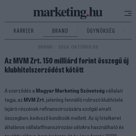
KARRIER
BRAND
ÜGYNÖKSÉG
BRAND
2024. OKTÓBER 08
Az MVM Zrt. 150 milliárd forint összegű új
klubhitelszerződést kötött
A szerződés a
Magyar Marketing Szövetség
vállalati
tagja, az
MVM Zrt
. jelenleg fennálló rulírozó klubhitele
lejáró részének refinanszírozására szolgál emelt
összegben, kedvező kondíciók mellett. Az új hitelkeret
általános vállalatfinanszírozási célokra használható és
további előnye, hogy lejárata öt év, így a forrás 2029