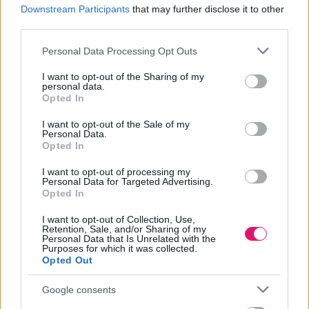
Downstream Participants
that may further disclose it to other
third parties.
Please note that this website/app uses one or more Google
Personal Data Processing Opt Outs
services and may gather and store information including but
not limited to your visit or usage behaviour. You may click to
I want to opt-out of the Sharing of my
personal data.
grant or deny consent to Google and its third-party tags to
Opted In
use your data for below specified purposes in below Google
consent section.
I want to opt-out of the Sale of my
Personal Data.
Opted In
I want to opt-out of processing my
Personal Data for Targeted Advertising.
Opted In
I want to opt-out of Collection, Use,
Retention, Sale, and/or Sharing of my
Personal Data that Is Unrelated with the
Purposes for which it was collected.
Összeállt a Zwack a Motóval és
Opted Out
megszületett az Unicummal készült pizza
Google consents