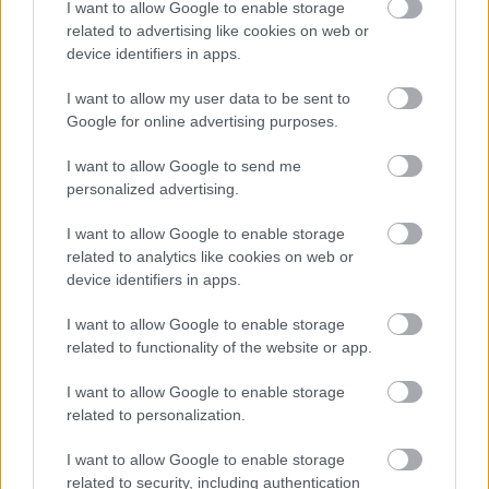
I want to allow Google to enable storage
A Zwack és a Moto Pizza rendhagyó kollaborációjának
related to advertising like cookies on web or
köszönhetően megszületett az Unicummal készült pizza,
device identifiers in apps.
ami egy hónapig elérhető.
I want to allow my user data to be sent to
Google for online advertising purposes.
BRAND
| 2026. AUGUSZTUS 07.
I want to allow Google to send me
personalized advertising.
I want to allow Google to enable storage
related to analytics like cookies on web or
device identifiers in apps.
I want to allow Google to enable storage
related to functionality of the website or app.
I want to allow Google to enable storage
related to personalization.
I want to allow Google to enable storage
related to security, including authentication