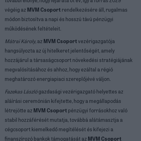
végéig az
MVM Csoport
rendelkezésére áll, rugalmas
módon biztosítva a napi és hosszú távú pénzügyi
működésének feltételeit.
Mátrai Károly
, az
MVM Csoport
vezérigazgatója
hangsúlyozta az új hitelkeret jelentőségét, amely
hozzájárul a társaságcsoport növekedési stratégiájának
megvalósításához és ahhoz, hogy ezáltal a régió
meghatározó energiapiaci szereplőjévé váljon.
Fazekas László
gazdasági vezérigazgató helyettes az
aláírási ceremónián kifejtette, hogy a megállapodás
létrejötte az
MVM Csoport
pénzügyi forrásokhoz való
stabil hozzáférését mutatja, továbbá alátámasztja a
cégcsoport kiemelkedő megítélését és kifejezi a
finanszírozó bankok támogatását az
MVM Csoport