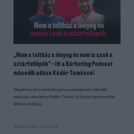
„Nem a teltház a lényeg és nem is csak a
sztárfellépők” – itt a Bárketing Podcast
második adása Kádár Tamással
Megérkezett a marketing.hu podcastjének második
epizódja, amelyben Kádár Tamást, a Sziget ügyvezetőjét
láttuk vendégül.
MÉDIA
| 2026. JÚLIUS 28.