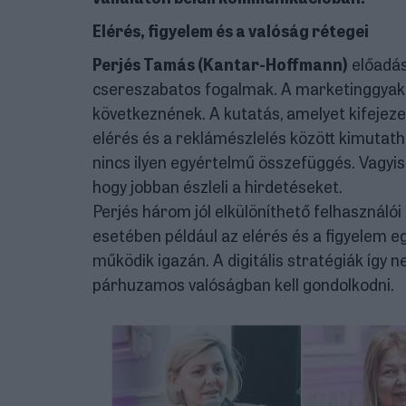
Elérés, figyelem és a valóság rétegei
Perjés Tamás (Kantar-Hoffmann)
előadás
csereszabatos fogalmak. A marketinggyako
következnének. A kutatás, amelyet kifejeze
elérés és a reklámészlelés között kimutath
nincs ilyen egyértelmű összefüggés. Vagyis a
hogy jobban észleli a hirdetéseket.
Perjés három jól elkülöníthető felhasználói
esetében például az elérés és a figyelem eg
működik igazán. A digitális stratégiák így
párhuzamos valóságban kell gondolkodni.