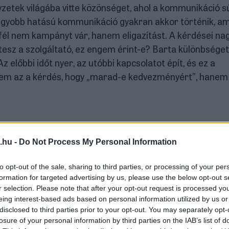
lyzetek világába vitte közönséget, ahol a kommunikáció s
nagyobb hatású kommunikáció gyakran akkor történik, a
gyfél nem kampányt vár, hanem eligazítást. A kérdései na
 tesz a szolgáltató, ez engem érint-e? Barta különbséget
Az előbbi időt nyer, az utóbbi kapcsolatot épít, és ez a
Nem az a kérdés, hogy „marad-e kedvezményért”, hanem
apcsolt a narratíva kérdéséhez B2C PR kontextusban.
nmagában nem elég. Ha a narratíva nincs összhangban a
.hu -
Do Not Process My Personal Information
 narratíva, akkor az igazság sem jut el a közönséghez. A
lőknek, akik saját narratívát építettek.
to opt-out of the sale, sharing to third parties, or processing of your per
formation for targeted advertising by us, please use the below opt-out s
mikor elhagytad a szobát” definíciója itt nemcsak jól ha
r selection. Please note that after your opt-out request is processed y
eing interest-based ads based on personal information utilized by us or
sermely Ákos
beszélgetése azt a gyakran alulértékelt
disclosed to third parties prior to your opt-out. You may separately opt-
losure of your personal information by third parties on the IAB’s list of
m áll meg a céghatáron. Panulin Ildikó egyik kulcsgondo