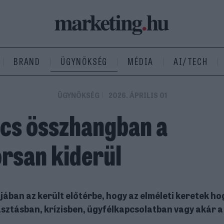
BRAND
ÜGYNÖKSÉG
MÉDIA
AI/TECH
ÜGYNÖKSÉG
2026. ÁPRILIS 01
ncs összhangban a
orsan kiderül
jában az került előtérbe, hogy az elméleti keretek h
sztásban, krízisben, ügyfélkapcsolatban vagy akár a