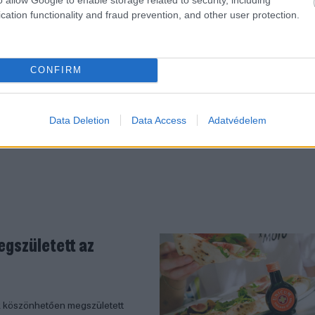
cation functionality and fraud prevention, and other user protection.
iai kommunikáció nem egy eszközrendszer, hanem folyam
z, csak jobb vagy rosszabb kérdések.
CONFIRM
Data Deletion
Data Access
Adatvédelem
egszületett az
k köszönhetően megszületett