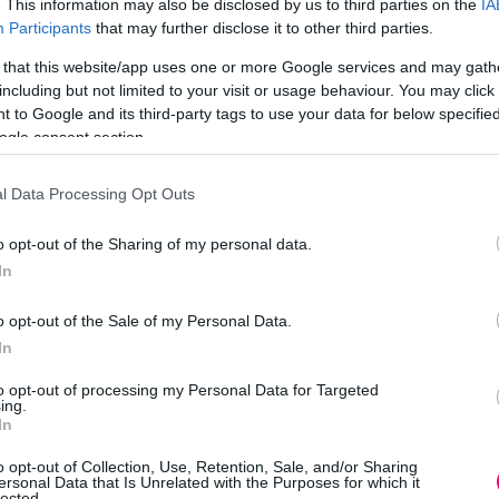
. This information may also be disclosed by us to third parties on the
IA
yensúlyozásban van, hol a vezetőség, hol a munkavállal
Participants
that may further disclose it to other third parties.
nőnapi köszöntőtől a Covid alatti postai kommunikációig, 
 that this website/app uses one or more Google services and may gath
 komoly reputációs probléma, és hogy ezek kezelése ne
including but not limited to your visit or usage behaviour. You may click 
zinten, vezetői megszólalás, középvezetői kommunikáci
 to Google and its third-party tags to use your data for below specifi
mat.
ogle consent section.
volt, hogy a jól informált munkatárs nemcsak lojálisabb,
l Data Processing Opt Outs
ó így nem HR-eszköz, hanem stratégiai védelem.
marketing azon dilemmáját bontotta ki, hogy hol van a ha
o opt-out of the Sharing of my personal data.
etargeting példája, „mint az ex, aki nem enged el”, pon
In
áló érez. A technológia képes megtalálni a fogyasztót, 
o opt-out of the Sale of my Personal Data.
égképp nem biztos, hogy hosszú távon meg tudja tartani.
In
to opt-out of processing my Personal Data for Targeted
ing.
In
E.ON), Balázs Ildikó (Auchan), Juhász Diána (Lounge
o opt-out of Collection, Use, Retention, Sale, and/or Sharing
i Péter (MMSZ)
fórumbeszélgetésében
ersonal Data that Is Unrelated with the Purposes for which it
lected.