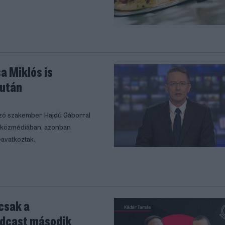
a Miklós is
 után
ozó szakember Hajdú Gáborral
ló közmédiában, azonban
avatkoztak.
 csak a
Podcast második