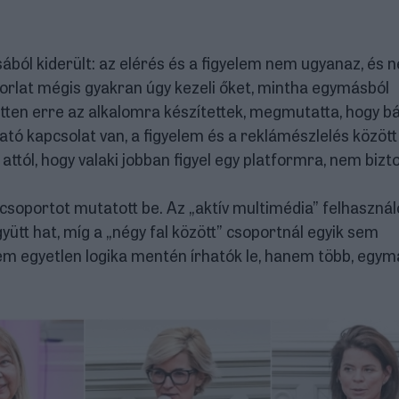
ából kiderült: az elérés és a figyelem nem ugyanaz, és n
rlat mégis gyakran úgy kezeli őket, mintha egymásból
tten erre az alkalomra készítettek, megmutatta, hogy b
ató kapcsolat van, a figyelem és a reklámészlelés közöt
ttól, hogy valaki jobban figyel egy platformra, nem bizto
 csoportot mutatott be. Az „aktív multimédia” felhasznál
yütt hat, míg a „négy fal között” csoportnál egyik sem
 nem egyetlen logika mentén írhatók le, hanem több, egym