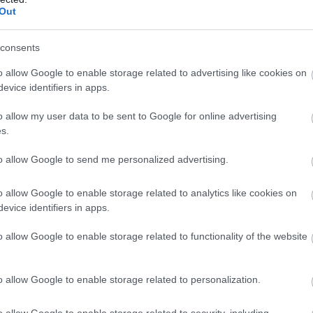
rkák egyre nehezebb helyzetben vannak, mert a közöns
Out
alóság és nem-valóság között. Ebben a közegben a hite
emben azt hangsúlyozta, hogy a fiatalabb generáció nem
consents
p értelmezi a hitelességet. Számukra az számít, hogy ki
o allow Google to enable storage related to advertising like cookies on
sajátjuknak. Balázs Ildikó visszahozta a beszélgetést a
evice identifiers in apps.
ntések sokszor egészen prózai tényezőkön múlnak. Nem
ldául egy letakarított parkoló, dönti el a választást. Juh
o allow my user data to be sent to Google for online advertising
s.
e ki, ahol a különböző szakmai logikák ütközése nem
. Szántó Balázs visszacsatolt a korábbi gondolatához,
to allow Google to send me personalized advertising.
eljesen, csak befolyásolható. És ehhez elengedhetetlen 
o allow Google to enable storage related to analytics like cookies on
evice identifiers in apps.
ogy a különböző nézőpontok közötti feszültség nem hiba,
ól, hanem vitából születik.
o allow Google to enable storage related to functionality of the website
 szerepe volt. Nem az volt a kérdés, hogy használjuk-e,
Hatékonyság vagy elszemélytelenedés? A válaszok itt s
o allow Google to enable storage related to personalization.
t, hogy a technológia nem váltja ki a bizalmat, csak kere
o allow Google to enable storage related to security, including