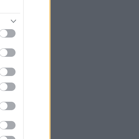
ég
lesség
ász
a
 hanem
em
tet ad