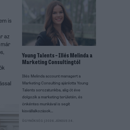
em is
ár az
t már
s,
Young Talents – Illés Melinda a
Marketing Consultingtól
ók
Illés Melinda account managert a
ással
Marketing Consulting ajánlotta Young
Talents sorozatunkba, alig öt éve
dolgozik a marketing területén, és
önkéntes munkával is segít
kisvállalkozások
marketingkommunikációjában.
ÜGYNÖKSÉG
| 2026. JÚNIUS 24.