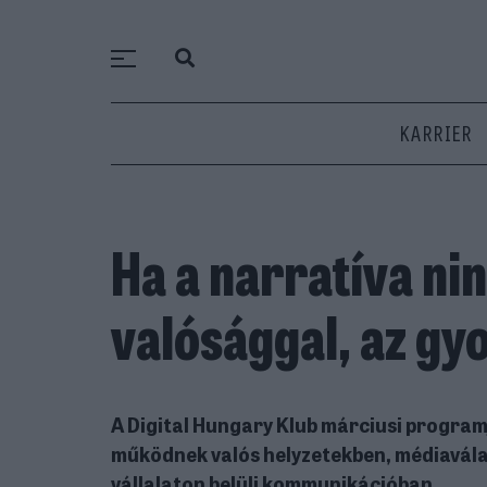
KARRIER
Ha a narratíva ni
valósággal, az gy
A Digital Hungary Klub márciusi program
működnek valós helyzetekben, médiavála
vállalaton belüli kommunikációban.