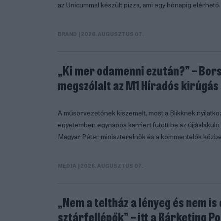
az Unicummal készült pizza, ami egy hónapig elérhető.
BRAND
| 2026. AUGUSZTUS 07.
„Ki mer odamenni ezután?” – Bors
megszólalt az M1 Híradós kirúgás
A műsorvezetőnek kiszemelt, most a Blikknek nyilatk
egyetemben egynapos karriert futott be az újjáalaku
Magyar Péter miniszterelnök és a kommentelők közbe
MÉDIA
| 2026. AUGUSZTUS 07.
„Nem a teltház a lényeg és nem is
sztárfellépők” – itt a Bárketing 