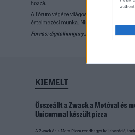
hozzá.
authenti
A fórum végére világossá vált: a stratég
értelmezési munka. Nincs egyetlen jó válas
Forrás: digitalhungary.hu
KIEMELT
Összeállt a Zwack a Motóval és m
Unicummal készült pizza
A Zwack és a Moto Pizza rendhagyó kollaborációjána