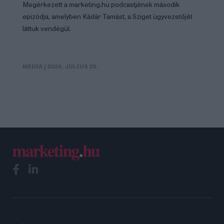
Megérkezett a marketing.hu podcastjének második
epizódja, amelyben Kádár Tamást, a Sziget ügyvezetőjét
láttuk vendégül.
MÉDIA
| 2026. JÚLIUS 28.