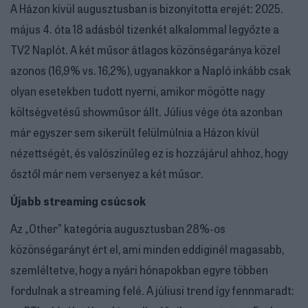
A Házon kívül augusztusban is bizonyította erejét: 2025.
május 4. óta 18 adásból tizenkét alkalommal legyőzte a
TV2 Naplót. A két műsor átlagos közönségaránya közel
azonos (16,9% vs. 16,2%), ugyanakkor a Napló inkább csak
olyan esetekben tudott nyerni, amikor mögötte nagy
költségvetésű showműsor állt. Július vége óta azonban
már egyszer sem sikerült felülmúlnia a Házon kívül
nézettségét, és valószínűleg ez is hozzájárul ahhoz, hogy
ősztől már nem versenyez a két műsor.
Újabb streaming csúcsok
Az „Other” kategória augusztusban 28%-os
közönségarányt ért el, ami minden eddiginél magasabb,
szemléltetve, hogy a nyári hónapokban egyre többen
fordulnak a streaming felé. A júliusi trend így fennmaradt: