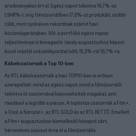
eredményeket ért el. Egész napot tekintve 16,7%-os
LSHR%-t, míg főműsoridőben 17,6%-ot produkált, utóbbi
több, mint nyolcéves rekordnak számít havi
közönségarányban. Sőt, a portfólió egész napos
teljesítménye is kimagasló: tavaly augusztushoz képest
közel másfél százalékponttal nőtt, 15,3%-ról 16,7%-ra.
Kábelcsatornák a Top 10-ben
Az RTL kábelcsatornák a havi TOP10-ben is erősen
szerepeltek: mind az egész napot, mind a főműsoridőt
tekintve öt csatornával képviseltették magukat, ami
ráadásul a legtöbb a piacon. A toplistás csatornák a Film+,
a Cool, a Sorozat+, az RTL GOLD és az RTL KETTŐ. Emellett
a Film+ augusztusban kiemelkedő hónapot zárt,
hároméves csúcsot érve el a főműsoridős