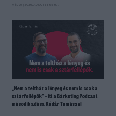
MÉDIA
| 2026. AUGUSZTUS 07.
„Nem a teltház a lényeg és nem is csak a
sztárfellépők” – itt a Bárketing Podcast
második adása Kádár Tamással