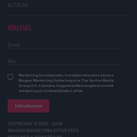
KUTATÁS
HÍRLEVÉL
Marketing hozzájárulás: hozzájárulásomat adom a
Magyar Marketing Szövetség és a The Sector Media
Group Zrt. számára, hogy emailben megkeressenek
marketing és hírlevélküldési céllal.
Feliratkozom
COPYRIGHT © 2021 - 2026
MAGYAR MARKETING SZÖVETSÉG
DESIGNED & POWERED BY