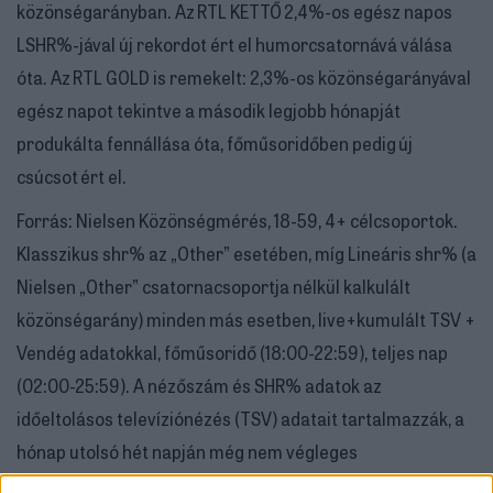
közönségarányban. Az RTL KETTŐ 2,4%-os egész napos
LSHR%-jával új rekordot ért el humorcsatornává válása
óta. Az RTL GOLD is remekelt: 2,3%-os közönségarányával
egész napot tekintve a második legjobb hónapját
produkálta fennállása óta, főműsoridőben pedig új
csúcsot ért el.
Forrás: Nielsen Közönségmérés, 18-59, 4+ célcsoportok.
Klasszikus shr% az „Other” esetében, míg Lineáris shr% (a
Nielsen „Other” csatornacsoportja nélkül kalkulált
közönségarány) minden más esetben, live+kumulált TSV +
Vendég adatokkal, főműsoridő (18:00-22:59), teljes nap
(02:00-25:59). A nézőszám és SHR% adatok az
időeltolásos televíziónézés (TSV) adatait tartalmazzák, a
hónap utolsó hét napján még nem végleges
eredményekkel, 2025. szeptember 1-jén lekért adatok