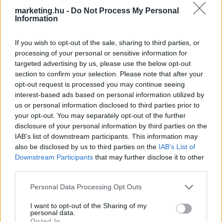
alapján.
marketing.hu -
Do Not Process My Personal
Information
If you wish to opt-out of the sale, sharing to third parties, or
TOVÁBBIAK
processing of your personal or sensitive information for
targeted advertising by us, please use the below opt-out
section to confirm your selection. Please note that after your
opt-out request is processed you may continue seeing
interest-based ads based on personal information utilized by
us or personal information disclosed to third parties prior to
your opt-out. You may separately opt-out of the further
disclosure of your personal information by third parties on the
IAB’s list of downstream participants. This information may
also be disclosed by us to third parties on the
IAB’s List of
Downstream Participants
that may further disclose it to other
third parties.
Please note that this website/app uses one or more Google
Personal Data Processing Opt Outs
services and may gather and store information including but
not limited to your visit or usage behaviour. You may click to
I want to opt-out of the Sharing of my
personal data.
Ha már nagyon hiányzik a foci: a Network 4-re
grant or deny consent to Google and its third-party tags to
Opted In