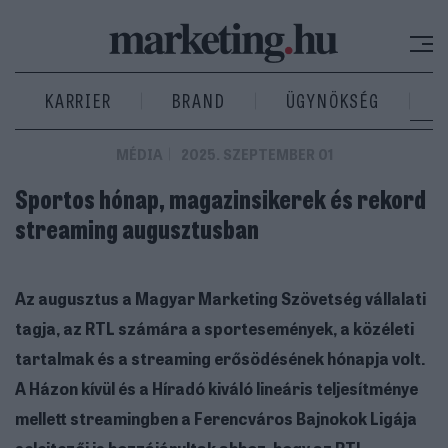
KARRIER
BRAND
ÜGYNÖKSÉG
MÉDIA
2025. SZEPTEMBER 01
Sportos hónap, magazinsikerek és rekord
streaming augusztusban
Az augusztus a Magyar Marketing Szövetség vállalati
tagja, az RTL számára a sportesemények, a közéleti
tartalmak és a streaming erősödésének hónapja volt.
A Házon kívül és a Híradó kiváló lineáris teljesítménye
mellett streamingben a Ferencváros Bajnokok Ligája
selejtezői is hozzájárultak ahhoz, hogy az RTL