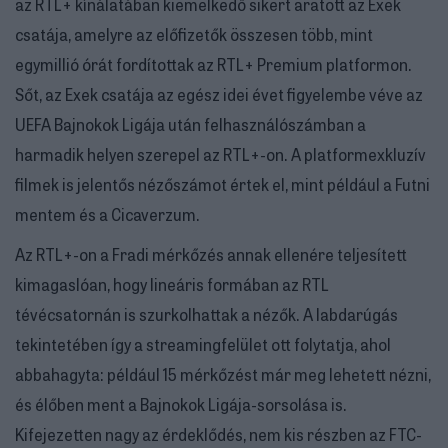
az RTL+ kínálatában kiemelkedő sikert aratott az Exek
csatája, amelyre az előfizetők összesen több, mint
egymillió órát fordítottak az RTL+ Premium platformon.
Sőt, az Exek csatája az egész idei évet figyelembe véve az
UEFA Bajnokok Ligája után felhasználószámban a
harmadik helyen szerepel az RTL+-on. A platformexkluzív
filmek is jelentős nézőszámot értek el, mint például a Futni
mentem és a Cicaverzum.
Az RTL+-on a Fradi mérkőzés annak ellenére teljesített
kimagaslóan, hogy lineáris formában az RTL
tévécsatornán is szurkolhattak a nézők. A labdarúgás
tekintetében így a streamingfelület ott folytatja, ahol
abbahagyta: például 15 mérkőzést már meg lehetett nézni,
és élőben ment a Bajnokok Ligája-sorsolása is.
Kifejezetten nagy az érdeklődés, nem kis részben az FTC-