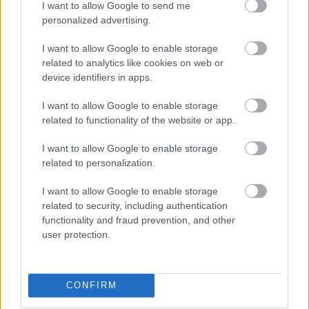
I want to allow Google to send me
personalized advertising.
Az NMHH szerint jogszerűtlen, hogy költségvetési
I want to allow Google to enable storage
biztost kapnak
related to analytics like cookies on web or
device identifiers in apps.
Az NMHH szerint a sajtóból értesültek Tarr Zoltán társadalmi
kapcsolatokért és kultúráért felelős miniszter bejelentéséről,
I want to allow Google to enable storage
szerintük azonban nincs a biztos kinevezésére lehetőség.
related to functionality of the website or app.
I want to allow Google to enable storage
MÉDIA
| 2026. MÁJUS 28.
related to personalization.
I want to allow Google to enable storage
related to security, including authentication
Hirdetés
functionality and fraud prevention, and other
user protection.
CONFIRM