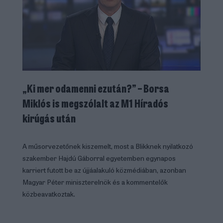
„Ki mer odamenni ezután?” – Borsa
Miklós is megszólalt az M1 Híradós
kirúgás után
A műsorvezetőnek kiszemelt, most a Blikknek nyilatkozó
szakember Hajdú Gáborral egyetemben egynapos
karriert futott be az újjáalakuló közmédiában, azonban
Magyar Péter miniszterelnök és a kommentelők
közbeavatkoztak.