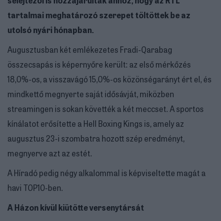
tartalmai meghatározó szerepet töltöttek be az
utolsó nyári hónapban.
Augusztusban két emlékezetes Fradi-Qarabag
összecsapás is képernyőre került: az első mérkőzés
18,0%-os, a visszavágó 15,0%-os közönségarányt ért el, és
mindkettő megnyerte saját idősávját, miközben
streamingen is sokan követték a két meccset. A sportos
kínálatot erősítette a Hell Boxing Kings is, amely az
augusztus 23-i szombatra hozott szép eredményt,
megnyerve azt az estét.
A Híradó pedig négy alkalommal is képviseltette magát a
havi TOP10-ben.
A Házon kívül kiütötte versenytársát