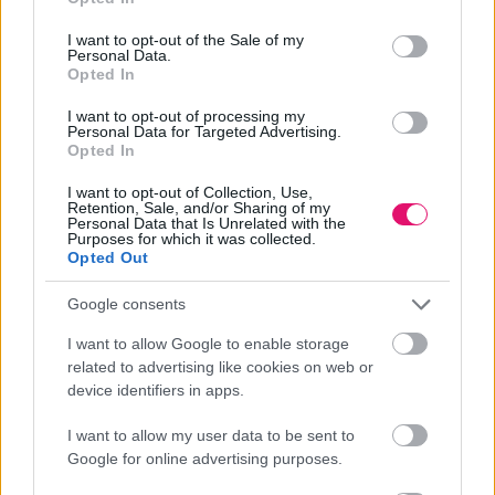
jönnek a Szobo-meccsek
use your data for below specified purposes in below Google
consent section.
I want to opt-out of the Sale of my
Personal Data.
Szoboszlai Dominikot a Liverpoollal öt felkészülési meccsen lehet
Opted In
követni a Network 4 csatornáján a következő hetekben. Itt a teljes
I want to opt-out of processing my
menetrend.
Personal Data for Targeted Advertising.
Opted In
MÉDIA
| 2026. JÚLIUS 22.
I want to opt-out of Collection, Use,
Retention, Sale, and/or Sharing of my
Personal Data that Is Unrelated with the
Purposes for which it was collected.
Opted Out
Google consents
I want to allow Google to enable storage
related to advertising like cookies on web or
device identifiers in apps.
I want to allow my user data to be sent to
Google for online advertising purposes.