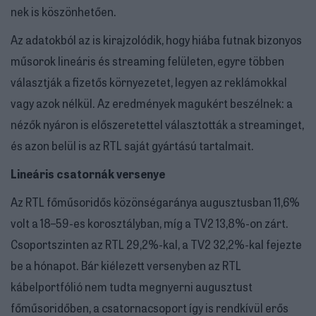
nek is köszönhetően.
Az adatokból az is kirajzolódik, hogy hiába futnak bizonyos
műsorok lineáris és streaming felületen, egyre többen
választják a fizetős környezetet, legyen az reklámokkal
vagy azok nélkül. Az eredmények magukért beszélnek: a
nézők nyáron is előszeretettel választották a streaminget,
és azon belül is az RTL saját gyártású tartalmait.
Lineáris csatornák versenye
Az RTL főműsoridős közönségaránya augusztusban 11,6%
volt a 18–59-es korosztályban, míg a TV2 13,8%-on zárt.
Csoportszinten az RTL 29,2%-kal, a TV2 32,2%-kal fejezte
be a hónapot. Bár kiélezett versenyben az RTL
kábelportfólió nem tudta megnyerni augusztust
főműsoridőben, a csatornacsoport így is rendkívül erős