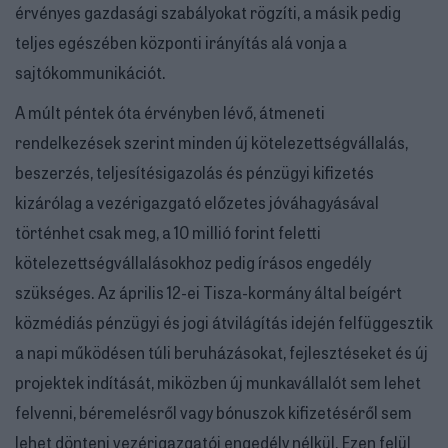
érvényes gazdasági szabályokat rögzíti, a másik pedig
teljes egészében központi irányítás alá vonja a
sajtókommunikációt.
A múlt péntek óta érvényben lévő, átmeneti
rendelkezések szerint minden új kötelezettségvállalás,
beszerzés, teljesítésigazolás és pénzügyi kifizetés
kizárólag a vezérigazgató előzetes jóváhagyásával
történhet csak meg, a 10 millió forint feletti
kötelezettségvállalásokhoz pedig írásos engedély
szükséges. Az április 12-ei Tisza-kormány által beígért
közmédiás pénzügyi és jogi átvilágítás idején felfüggesztik
a napi működésen túli beruházásokat, fejlesztéseket és új
projektek indítását, miközben új munkavállalót sem lehet
felvenni, béremelésről vagy bónuszok kifizetéséről sem
lehet dönteni vezérigazgatói engedély nélkül. Ezen felül