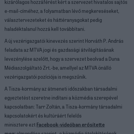
kizárólagos hozzáférést kért a szervezet hivatalos sajtós
e-mail-címéhez, a folyamatban lévő megkereséseket,
választervezeteket és háttéranyagokat pedig
haladéktalanul hozzá kell továbbítani.
A új vezérigazgatói kinevezés szerint Horváth P. András
feladata az MTVA jogi és gazdasági átvilágításának
levezénylése azelőtt, hogy a szervezet beolvad a Duna
Médiaszolgáltató Zrt.-be, amellyel az MTVA önálló
vezérigazgatói pozíciója is megszűnik.
A Tisza-kormány az átmeneti időszakban társadalmi
egyeztetést szeretne indítani a közmédia szerepével
kapcsolatban: Tarr Zoltán, a Tisza-kormány társadalmi
kapcsolatokért és kultúráért felelős
minisztere ezt
Facebook-videóban erősítette
meg:
elmondása szerint „a közmédia átalakításának