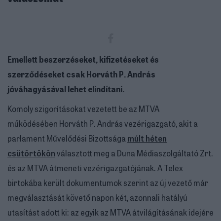
Emellett beszerzéseket, kifizetéseket és
szerződéseket csak Horváth P. András
jóváhagyásával lehet elindítani.
Komoly szigorításokat vezetett be az MTVA
működésében Horváth P. András vezérigazgató, akit a
parlament Művelődési Bizottsága
múlt héten
csütörtökön
választott meg a Duna Médiaszolgáltató Zrt.
és az MTVA átmeneti vezérigazgatójának. A Telex
birtokába került dokumentumok szerint az új vezető már
megválasztását követő napon két, azonnali hatályú
utasítást adott ki: az egyik az MTVA átvilágításának idejére