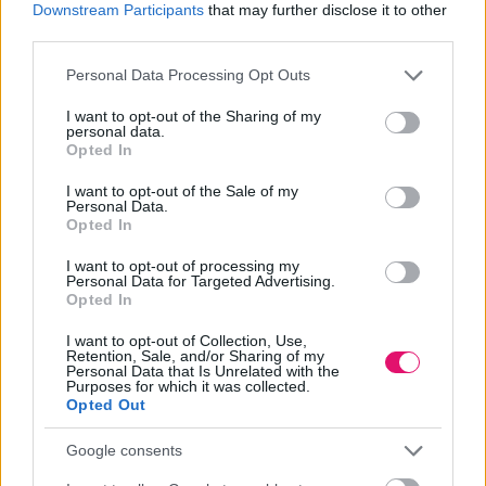
Downstream Participants
that may further disclose it to other
third parties.
Please note that this website/app uses one or more Google
Personal Data Processing Opt Outs
services and may gather and store information including but
not limited to your visit or usage behaviour. You may click to
I want to opt-out of the Sharing of my
personal data.
grant or deny consent to Google and its third-party tags to
Opted In
use your data for below specified purposes in below Google
consent section.
I want to opt-out of the Sale of my
Personal Data.
Opted In
I want to opt-out of processing my
Personal Data for Targeted Advertising.
Opted In
I want to opt-out of Collection, Use,
Amsterdam betiltotta a húsokhoz és légi utazáshoz
Retention, Sale, and/or Sharing of my
Personal Data that Is Unrelated with the
köthető reklámokat
Purposes for which it was collected.
Opted Out
Ők az elsők, akik ilyen radikálisat lépnek a reklámbetiltások kapcsán.
Google consents
És az oka? Állításuk szerint komolyan veszik a klímacélokat, és