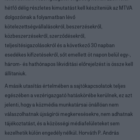
hétfő délig részletes kimutatást kell készíteniük az MTVA
dolgozóinak a folyamatban lévő
kötelezettségvállalásokról, beszerzésekről,
közbeszerzésekről, szerződésekről,
teljesítésigazolásokról és a következő 30 napban
esedékes kifizetésekről, sőt emellett öt napon belül egy-,
három- és hathónapos likviditási előrejelzést is össze kell
állítaniuk.
A másik utasítás értelmében a sajtókapcsolatok teljes
egészében a vezérigazgató hatáskörébe kerülnek, ez azt
jelenti, hogy a közmédia munkatársai önállóan nem
válaszolhatnak újságírói megkeresésekre, nem adhatnak
tájékoztatást, és a közösségi médiafelületeket sem
kezelhetik külön engedély nélkül. Horváth P. András