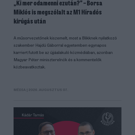
„Ki mer odamenni ezután?” – Borsa
Miklós is megszólalt az M1 Híradós
kirúgás után
A műsorvezetőnek kiszemelt, most a Blikknek nyilatkozó
szakember Hajdú Gáborral egyetemben egynapos
karriert futott be az újjáalakuló közmédiában, azonban
Magyar Péter miniszterelnök és a kommentelők
közbeavatkoztak.
MÉDIA
| 2026. AUGUSZTUS 07.