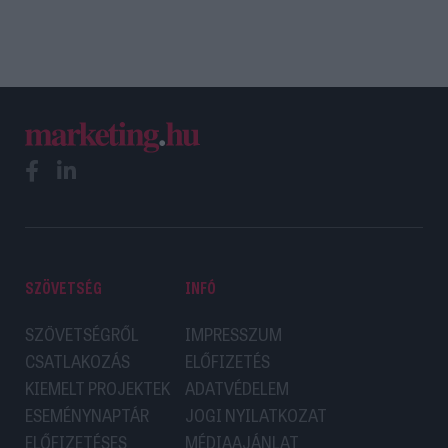
SZÖVETSÉG
INFÓ
SZÖVETSÉGRŐL
IMPRESSZUM
CSATLAKOZÁS
ELŐFIZETÉS
KIEMELT PROJEKTEK
ADATVÉDELEM
ESEMÉNYNAPTÁR
JOGI NYILATKOZAT
ELŐFIZETÉSES
MÉDIAAJÁNLAT