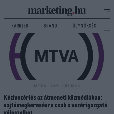
KARRIER
BRAND
ÜGYNÖKSÉG
MÉDIA
2026. JÚLIUS 06
Kézivezérlés az átmeneti közmédiában:
sajtómegkeresésre csak a vezérigazgató
válaszolhat