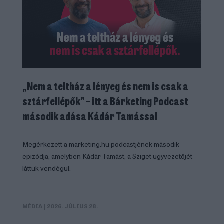
„Nem a teltház a lényeg és nem is csak a
sztárfellépők” – itt a Bárketing Podcast
második adása Kádár Tamással
Megérkezett a marketing.hu podcastjének második
epizódja, amelyben Kádár Tamást, a Sziget ügyvezetőjét
láttuk vendégül.
MÉDIA
| 2026. JÚLIUS 28.