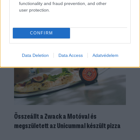
functionality and fraud prevention, and other
user protection.
CONFIRM
Data Deletion
Data Access
Adatvédelem
Összeállt a Zwack a Motóval és
megszületett az Unicummal készült pizza