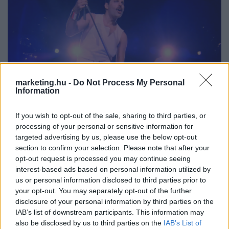
marketing.hu -
Do Not Process My Personal
Information
If you wish to opt-out of the sale, sharing to third parties, or
Queen budapesti koncertfilm: világszerte vetítik
processing of your personal or sensitive information for
majd a Peter Jacksonék által felújított változatot
targeted advertising by us, please use the below opt-out
section to confirm your selection. Please note that after your
opt-out request is processed you may continue seeing
A Budapesti Klasszikus Film Maratonon (BKFM) mutatják be a
interest-based ads based on personal information utilized by
világon először a Queen együttes 1986-os budapesti koncertjéről
us or personal information disclosed to third parties prior to
készült film 4K-s, felújított változatát, amin nem akárki csapata
your opt-out. You may separately opt-out of the further
dolgozott.
disclosure of your personal information by third parties on the
IAB’s list of downstream participants. This information may
also be disclosed by us to third parties on the
IAB’s List of
MÉDIA
| 2026. JÚLIUS 27.