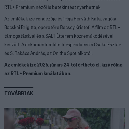
RTL+ Premium nézői is betekintést nyerhetnek.
Az emlékek íze rendezője és írója Horváth Kata, vágója
Bacskai Brigitta, operatőre Becsey Kristóf. A film az RTL+
támogatásával és a SALT Étterem közreműködésével
készült. A dokumentumfilm társproducerei Cseke Eszter
és S. Takács András, az On the Spot alkotói.
Az emlékek íze 2025. június 24-től érthető el, kizárólag
az RTL+ Premium kínálatában.
TOVÁBBIAK