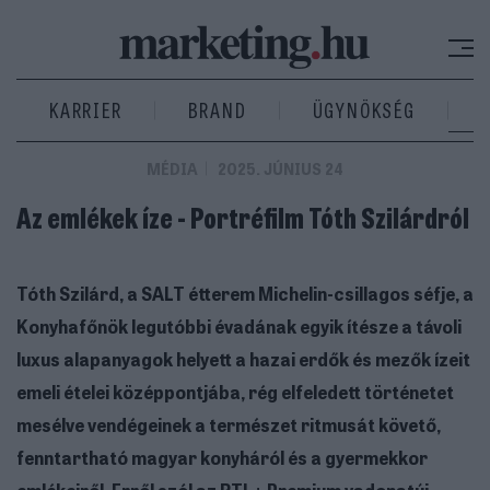
KARRIER
BRAND
ÜGYNÖKSÉG
MÉDIA
2025. JÚNIUS 24
Az emlékek íze - Portréfilm Tóth Szilárdról
Tóth Szilárd, a SALT étterem Michelin-csillagos séfje, a
Konyhafőnök legutóbbi évadának egyik ítésze a távoli
luxus alapanyagok helyett a hazai erdők és mezők ízeit
emeli ételei középpontjába, rég elfeledett történetet
mesélve vendégeinek a természet ritmusát követő,
fenntartható magyar konyháról és a gyermekkor
emlékeiről. Erről szól az RTL+ Premium vadonatúj