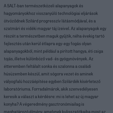
A SALT-ban természetközeli alapanyagok és
hagyományokhoz visszanyúló technológiai eljárások
ötvöződnek Szilárd progresszív látásmódjával, és a
szatmári és vidéki magyar táj ízeivel. Az alapanyagok egy
részét a természetben maguk gyűjtik, néha évekig tartó
fejlesztés után kerül étlapra egy-egy fogás olyan
alapanyagokból, mint például a pirított hangya, éti csiga
tojás, illetve különböző vad- és gyógynövények. Az
étteremben feltálalt sonka és szalonna a családi
húsüzemben készül, amit sógora vezet és aminek
vályogfalú hozzáépítése egyben Szilárdék kísérletező
laboratóriuma. Forradalmárok, akik szenvedélyesen
keresik a választ a kérdésre: mi is lehet az új magyar
konyha? A végeredmény gasztronómiailag is
meghatározó élmény, amelynek kulisszatitkaiba most az