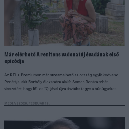
Már elérhető A renitens vadonatúj évadának első
epizódja
Az RTL+ Premiumon már streamelhető az ország egyik kedvenc
Renátája, akit Borbély Alexandra alakít. Somos Renáta tehát
visszatért, hogy 161-es IQ-jával újra tisztába tegye a bűnügyeket.
MÉDIA
| 2026. FEBRUÁR 19.