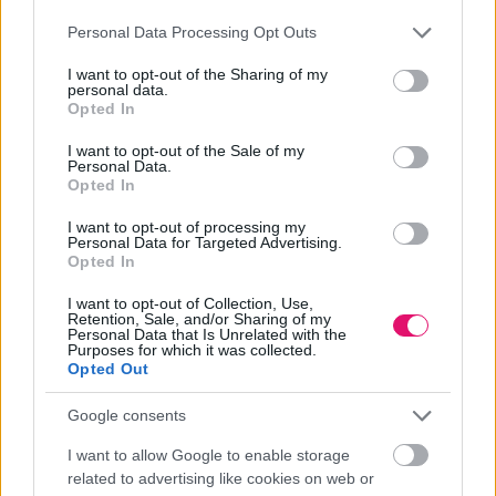
Please note that this website/app uses one or more Google
Personal Data Processing Opt Outs
services and may gather and store information including but
Hirdetés
not limited to your visit or usage behaviour. You may click to
I want to opt-out of the Sharing of my
personal data.
grant or deny consent to Google and its third-party tags to
Opted In
use your data for below specified purposes in below Google
consent section.
I want to opt-out of the Sale of my
Personal Data.
Opted In
I want to opt-out of processing my
Personal Data for Targeted Advertising.
Opted In
I want to opt-out of Collection, Use,
Retention, Sale, and/or Sharing of my
Personal Data that Is Unrelated with the
Purposes for which it was collected.
Opted Out
Google consents
I want to allow Google to enable storage
related to advertising like cookies on web or