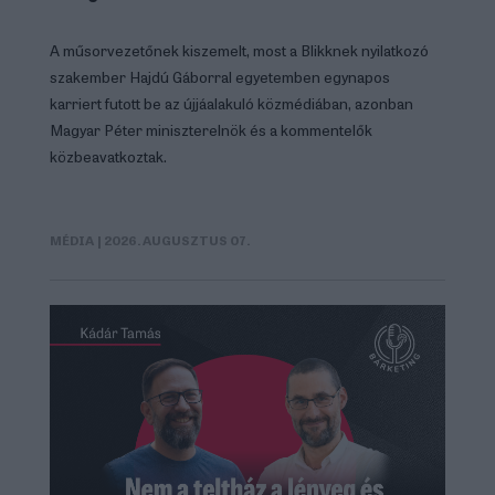
A műsorvezetőnek kiszemelt, most a Blikknek nyilatkozó
szakember Hajdú Gáborral egyetemben egynapos
karriert futott be az újjáalakuló közmédiában, azonban
Magyar Péter miniszterelnök és a kommentelők
közbeavatkoztak.
MÉDIA
| 2026. AUGUSZTUS 07.