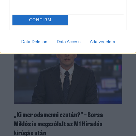
BRAND
| 2026. AUGUSZTUS 07.
CONFIRM
Data Deletion
Data Access
Adatvédelem
„Ki mer odamenni ezután?” – Borsa
Miklós is megszólalt az M1 Híradós
kirúgás után