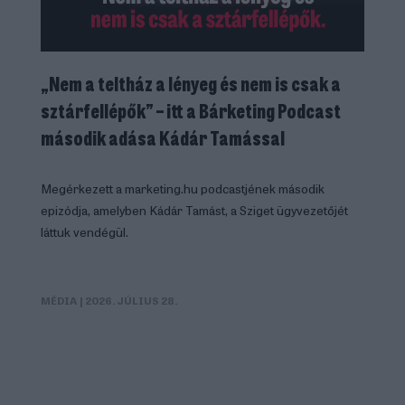
„Nem a teltház a lényeg és nem is csak a
sztárfellépők” – itt a Bárketing Podcast
második adása Kádár Tamással
Megérkezett a marketing.hu podcastjének második
epizódja, amelyben Kádár Tamást, a Sziget ügyvezetőjét
láttuk vendégül.
MÉDIA
| 2026. JÚLIUS 28.