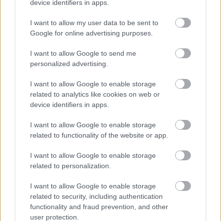
device identifiers in apps.
I want to allow my user data to be sent to
Google for online advertising purposes.
I want to allow Google to send me
personalized advertising.
I want to allow Google to enable storage
related to analytics like cookies on web or
device identifiers in apps.
I want to allow Google to enable storage
related to functionality of the website or app.
Összeállt a Zwack a Motóval és
megszületett az Unicummal készült pizza
I want to allow Google to enable storage
related to personalization.
A Zwack és a Moto Pizza rendhagyó kollaborációjának
I want to allow Google to enable storage
related to security, including authentication
köszönhetően megszületett az Unicummal készült pizza,
functionality and fraud prevention, and other
ami egy hónapig elérhető.
user protection.