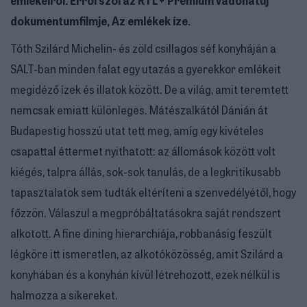
dokumentumfilmje, Az emlékek íze.
Tóth Szilárd Michelin- és zöld csillagos séf konyháján a
SALT-ban minden falat egy utazás a gyerekkor emlékeit
megidéző ízek és illatok között. De a világ, amit teremtett
nemcsak emiatt különleges. Mátészalkától Dánián át
Budapestig hosszú utat tett meg, amíg egy kivételes
csapattal éttermet nyithatott: az állomások között volt
kiégés, talpra állás, sok-sok tanulás, de a legkritikusabb
tapasztalatok sem tudták eltéríteni a szenvedélyétől, hogy
főzzön. Válaszul a megpróbáltatásokra saját rendszert
alkotott. A fine dining hierarchiája, robbanásig feszült
légköre itt ismeretlen, az alkotóközösség, amit Szilárd a
konyhában és a konyhán kívül létrehozott, ezek nélkül is
halmozza a sikereket.