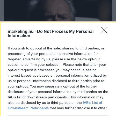
marketing.hu -
Do Not Process My Personal
Information
If you wish to opt-out of the sale, sharing to third parties, or
processing of your personal or sensitive information for
targeted advertising by us, please use the below opt-out
Visszavonul Clint Eastwood – ezekben a
section to confirm your selection. Please note that after your
opt-out request is processed you may continue seeing
reklámokban szerepelt karrierje során
interest-based ads based on personal information utilized by
us or personal information disclosed to third parties prior to
Hét évtizedes karriert zár le a 96 éves Clint Eastwood, aki habár
your opt-out. You may separately opt-out of the further
alapvetően filmjeiről ismert, a reklámszakmától sem ijedt meg:
disclosure of your personal information by third parties on the
mutatunk párat!
IAB’s list of downstream participants. This information may
also be disclosed by us to third parties on the
IAB’s List of
Downstream Participants
that may further disclose it to other
MÉDIA
| 2026. JÚNIUS 03.
third parties.