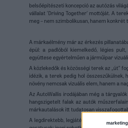
belsőépítészeti koncepció az autózás világ
vállalat ’Driving Together’ mottóját. A te
meg – nem szimbolikusan, hanem konkrét té
A márkaélmény már az érkezés pillanatába
épül: a padlóból kiemelkedő, légies pult
együttese egyértelműen a járműipar vizuáli
A közlekedők és közösségi terek az „út” fog
idézik, a terek pedig hol összeszűkülnek, 
növény nemcsak vizuális elem, hanem a nagy 
Az AutoWallis irodájában még a tárgyalók 
hangszigetelt falak az autók műszerfalain
márkautalások itt tudatosan visszafogotta
A legdirektebb, legjátékosabb elemek a 
marketing
gesztusok: ipari robotkarokat idéző részle