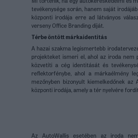
Mi történik, ha egy autókereskedelmi és m
tevékenysége során, hanem saját irodájáb
központi irodája erre ad látványos válasz
verseny Office Branding díját.
Térbe öntött márkaidentitás
A hazai szakma legismertebb irodatervezés
projekteket ismeri el, ahol az iroda ne
közvetíti a cég identitását és tevékenys
reflektorfénybe, ahol a márkaélmény le
mezőnyben bizonyult kiemelkedőnek az Au
központi irodája, amely a tér nyelvére fordí
Az AutoWallis esetében az iroda nem 