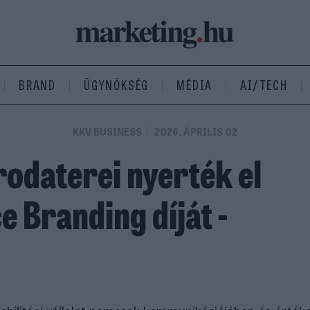
BRAND
ÜGYNÖKSÉG
MÉDIA
AI/TECH
KKV BUSINESS
2026. ÁPRILIS 02
rodaterei nyerték el
ce Branding díját -