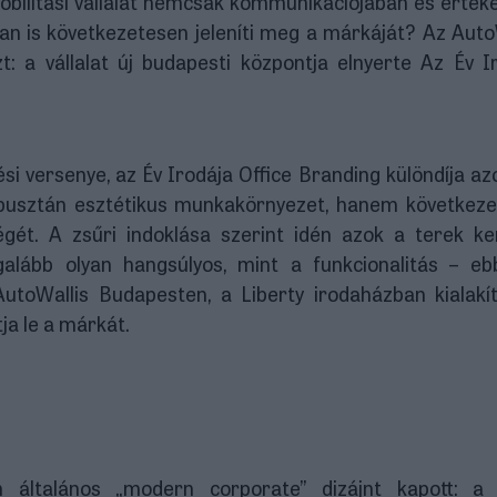
obilitási vállalat nemcsak kommunikációjában és értéke
an is következetesen jeleníti meg a márkáját? Az Auto
t: a vállalat új budapesti központja elnyerte Az Év I
i versenye, az Év Irodája Office Branding különdíja az
m pusztán esztétikus munkakörnyezet, hanem következ
égét. A zsűri indoklása szerint idén azok a terek ke
galább olyan hangsúlyos, mint a funkcionalitás – e
toWallis Budapesten, a Liberty irodaházban kialakít
tja le a márkát.
általános „modern corporate” dizájnt kapott: a t