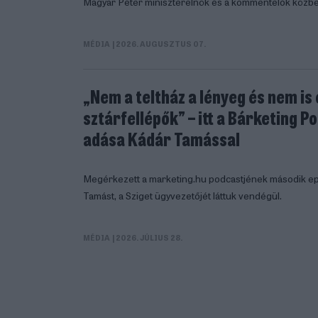
Magyar Péter miniszterelnök és a kommentelők közbe
MÉDIA
| 2026. AUGUSZTUS 07.
„Nem a teltház a lényeg és nem is
sztárfellépők” – itt a Bárketing 
adása Kádár Tamással
Megérkezett a marketing.hu podcastjének második ep
Tamást, a Sziget ügyvezetőjét láttuk vendégül.
MÉDIA
| 2026. JÚLIUS 28.