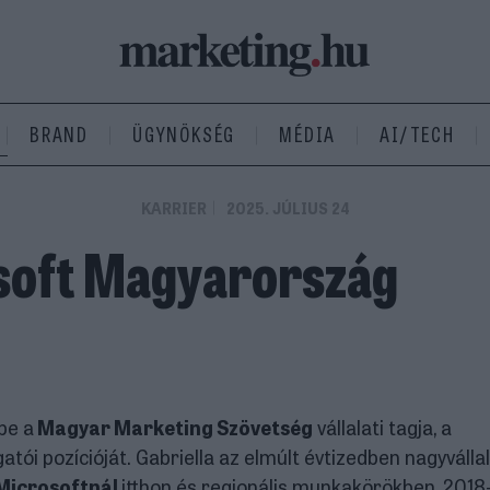
BRAND
ÜGYNÖKSÉG
MÉDIA
AI/TECH
KARRIER
2025. JÚLIUS 24
osoft Magyarország
 be a
Magyar Marketing Szövetség
vállalati tagja, a
tói pozícióját. Gabriella az elmúlt évtizedben nagyvállal
Microsoftnál
itthon és regionális munkakörökben, 2018