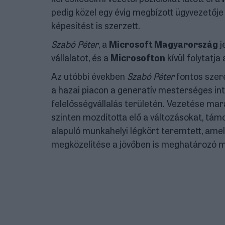
pedig közel egy évig megbízott ügyvezetőj
képesítést is szerzett.
Szabó Péter
, a
Microsoft Magyarország
j
vállalatot, és a
Microsofton
kívül folytatja
Az utóbbi években
Szabó Péter
fontos szer
a hazai piacon a generatív mesterséges inte
felelősségvállalás területén. Vezetése ma
szinten mozdította elő a változásokat, tám
alapuló munkahelyi légkört teremtett, ame
megközelítése a jövőben is meghatározó 