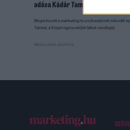
adása Kádár Tamással
Megérkezett a marketing.hu podcastjének második ep
Tamást, a Sziget ügyvezetőjét láttuk vendégül.
MÉDIA
| 2026. JÚLIUS 28.
SZÖV