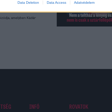
Data Deletion
Data Access
Adatvédelem
izódja, amelyben Kádár
ETSÉG
INFÓ
ROVATOK