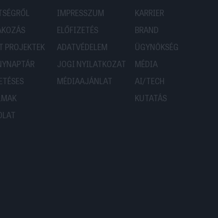
TSÉGRŐL
IMPRESSZUM
KARRIER
AKOZÁS
ELŐFIZETÉS
BRAND
T PROJEKTEK
ADATVÉDELEM
ÜGYNÖKSÉG
NYNAPTÁR
JOGI NYILATKOZAT
MÉDIA
ETÉSES
MÉDIAAJÁNLAT
AI/TECH
LMAK
KUTATÁS
OLAT