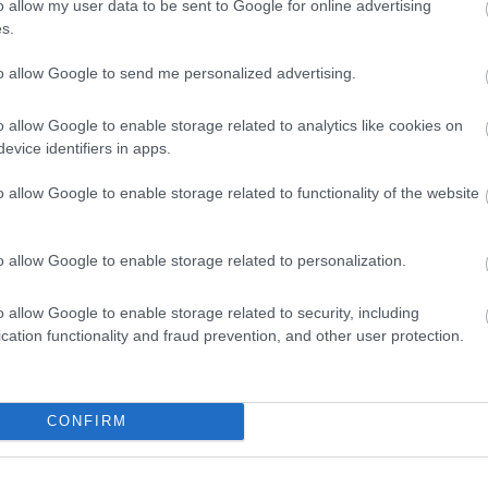
o allow my user data to be sent to Google for online advertising
s.
to allow Google to send me personalized advertising.
o allow Google to enable storage related to analytics like cookies on
a Miklós is
evice identifiers in apps.
 után
o allow Google to enable storage related to functionality of the website
ozó szakember Hajdú Gáborral
o allow Google to enable storage related to personalization.
ló közmédiában, azonban
avatkoztak.
o allow Google to enable storage related to security, including
cation functionality and fraud prevention, and other user protection.
CONFIRM
 csak a
Podcast második