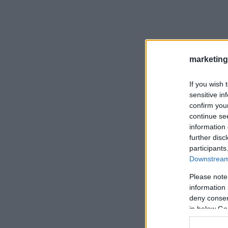
marketing
If you wish 
sensitive in
confirm you
continue se
information 
further disc
participants
Downstream 
Please note
information 
deny consent
in below Go