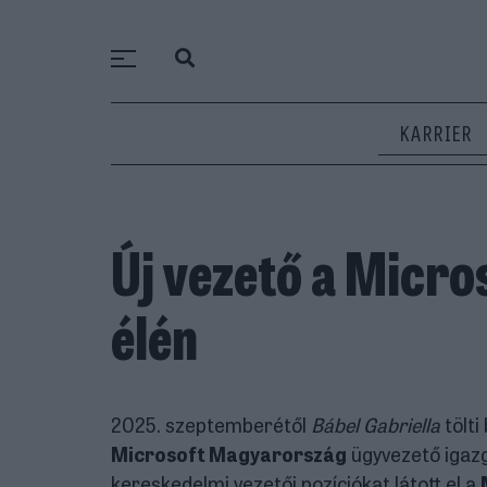
KARRIER
Új vezető a Micr
élén
2025. szeptemberétől
Bábel Gabriella
tölti
Microsoft Magyarország
ügyvezető igazga
kereskedelmi vezetői pozíciókat látott el a