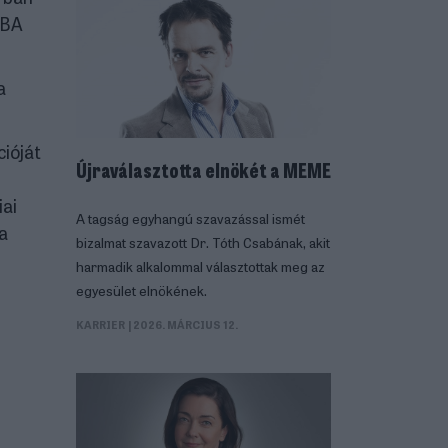
MBA
a
cióját
Újraválasztotta elnökét a MEME
iai
A tagság egyhangú szavazással ismét
a
bizalmat szavazott Dr. Tóth Csabának, akit
harmadik alkalommal választottak meg az
egyesület elnökének.
KARRIER
| 2026. MÁRCIUS 12.