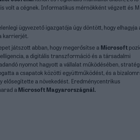
e is volt a cégnek. Informatikus mérnökként végzett és 
elenlegi ügyvezető igazgatója úgy döntött, hogy elhagyja 
 a karrierjét.
epet játszott abban, hogy megerősítse a
Microsoft
pozí
lligencia, a digitális transzformáció és a társadalmi
radandó nyomot hagyott a vállalat működésében, stratég
ogatta a csapatok közötti együttműködést, és a bizalomr
ly elősegítette a növekedést. Eredménycentrikus
marad a
Microsoft Magyarországnál.