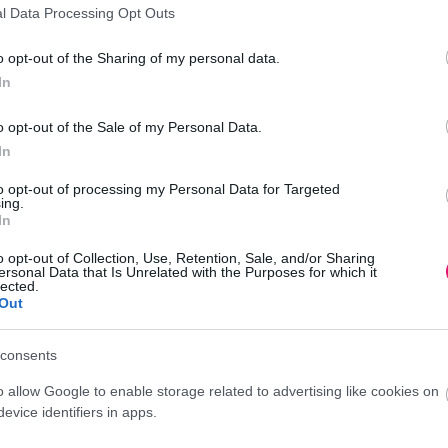
l Data Processing Opt Outs
o opt-out of the Sharing of my personal data.
In
o opt-out of the Sale of my Personal Data.
In
to opt-out of processing my Personal Data for Targeted
ing.
In
o opt-out of Collection, Use, Retention, Sale, and/or Sharing
ersonal Data that Is Unrelated with the Purposes for which it
lected.
Out
egszületett az
consents
o allow Google to enable storage related to advertising like cookies on
evice identifiers in apps.
k köszönhetően megszületett