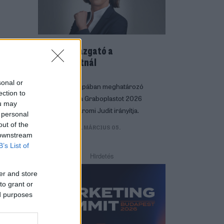
Új vezérigazgató a
Graboplastnál
sonal or
A Közép-Európában meghatározó
ection to
padlógyártót, a Graboplastot 2026
ou may
márciusától Járomi Judit irányítja.
 personal
out of the
KARRIER
| 2026. MÁRCIUS 05.
 downstream
B’s List of
Hirdetés
er and store
to grant or
ed purposes