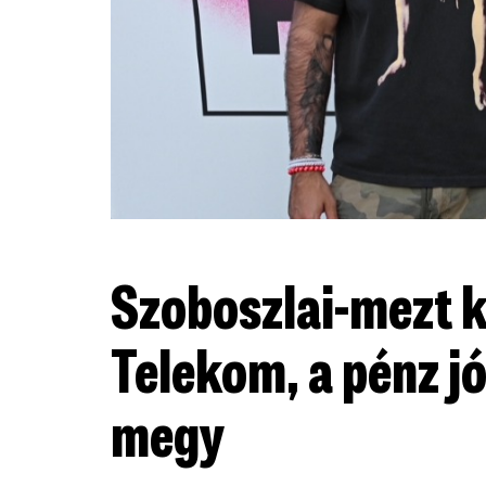
Szoboszlai-mezt kí
Telekom, a pénz j
megy