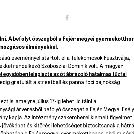
itálni. A befolyt összegből a Fejér megyei gyermekottho
 mozgásos élményekkel.
ású eseménnyel startolt el a Telekomosok Fesztiválja,
kkel rendelkező Szoboszlai Dominik volt. A magyar
l egyidőben leleplezte az őt ábrázoló hatalmas tűzfal
 pedig gratulált a streetball és panna foci bajnokság
is, amelyre július 17-ig lehet licitálni a
onysági árverésből befolyó összeget a Fejér Megyei Esély
ny kapja. Az intézmény szakemberei kiemelt figyelmet
s jövőképet és kitörési lehetőséget biztosítsanak a hátr
zönhetően a Fejér megyei gyermekotthonok lakói minősé