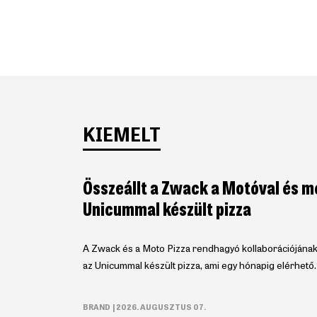
KIEMELT
Összeállt a Zwack a Motóval és m
Unicummal készült pizza
A Zwack és a Moto Pizza rendhagyó kollaborációjána
az Unicummal készült pizza, ami egy hónapig elérhető.
BRAND
| 2026. AUGUSZTUS 07.