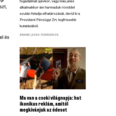
fogadalmat újévkor, vagy más jeles
szt,
alkalmakkor ám harmaduk röviddel
ezután feladja elhatározását, derül ki a
Provident Pénzügyi Zrt. legfrissebb
kutatásából.
BRAND
| 2026. FEBRUÁR 09.
el és
Ma van a csoki világnapja: hat
ikonikus reklám, amitől
megkívánjuk az édeset