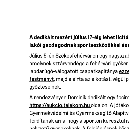
A dedikált mezért július 17-éig lehet lic
lakói gazdagodnak sporteszközökkel és
Július 5-én Székesfehérváron egy nagyszab
amelynek sztárvendége a fehérvári gyökere
labdarúgó-válogatott csapatkapitánya
ezze
festményt
, majd aláírta az alkotást, végül
győzteseinek.
A rendezvényen Dominik dedikált egy focimezt 
https://aukcio.telekom.hu
oldalon. A jóték
Gyermekvédelmi és Gyermeksegítő Alapítvá
fordítanak arra, hogy a sporton keresztül i
helyzetű gyerekeknek. A felajánlásnak kös