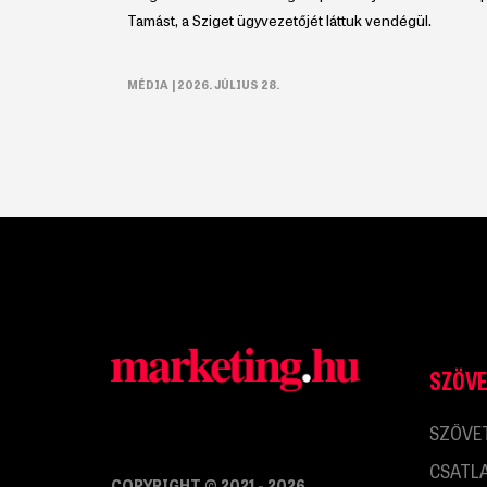
Tamást, a Sziget ügyvezetőjét láttuk vendégül.
MÉDIA
| 2026. JÚLIUS 28.
SZÖV
SZÖVE
CSATL
COPYRIGHT © 2021 - 2026