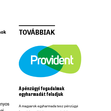
TOVÁBBIAK
nok
A pénzügyi fogadalmak
egyharmadát feladjuk
ányos
A magyarok egyharmada tesz pénzügyi
gi