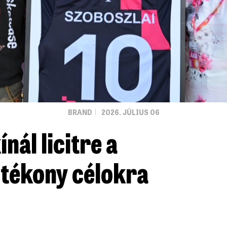
BRAND
2026. JÚLIUS 06
nál licitre a
ótékony célokra