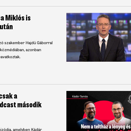
a Miklós is
 után
ozó szakember Hajdú Gáborral
ló közmédiában, azonban
avatkoztak.
 csak a
Podcast második
izódja, amelyben Kádár