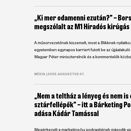
„Ki mer odamenni ezután?” – Bors
megszólalt az M1 Híradós kirúgás
A műsorvezetőnek kiszemelt, most a Blikknek nyilatk
egyetemben egynapos karriert futott be az újjáalaku
Magyar Péter miniszterelnök és a kommentelők közbe
MÉDIA
| 2026. AUGUSZTUS 07.
„Nem a teltház a lényeg és nem is
sztárfellépők” – itt a Bárketing 
adása Kádár Tamással
Megérkezett a marketing.hu podcastjének második ep