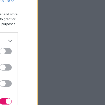
B’s List of
er and store
to grant or
ed purposes
25.
ezdeti
zhat,
éhez
 A sok