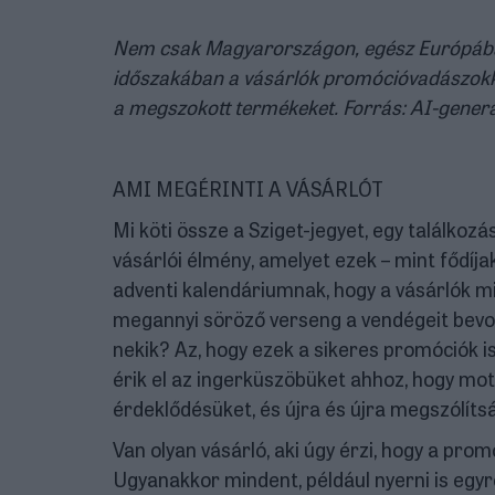
Nem csak Magyarországon, egész Európába
időszakában a vásárlók promócióvadászokká 
a megszokott termékeket. Forrás: AI-generá
AMI MEGÉRINTI A VÁSÁRLÓT
Mi köti össze a Sziget-jegyet, egy találko
vásárlói élmény, amelyet ezek – mint fődíja
adventi kalendáriumnak, hogy a vásárlók mi
megannyi söröző verseng a vendégeit bevo
nekik? Az, hogy ezek a sikeres promóciók is
érik el az ingerküszöbüket ahhoz, hogy mot
érdeklődésüket, és újra és újra megszólítsá
Van olyan vásárló, aki úgy érzi, hogy a pro
Ugyanakkor mindent, például nyerni is egy