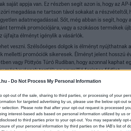
k saját appja van. Ez részben segít azon is, hogy az AP
bszöri megadása ne tartson távol sokakat a részvételtől, 
egyetlen adatmegadással. Sőt, még abban is segít, hogy 
vánt termék promóciójára, vagy a szokásos termékek újb
 újfajta élményt igénylik a vásárlók.
het veszni. Szélsőséges dolgok is élményt nyújthatnak 
k melletti promóciók sikeresek. Élményt jelent hosszú é
etben vagy Pöttyös Túró Rudiban, hogy azonnal kaphat e
 már kevésnek tartják az egymillió forintos fődíjat.
lack, de többeket vonz egy pár milliós szabadon elkölthe
.hu -
Do Not Process My Personal Information
kkal nagyobb értékű személyautó. A covidos évek után újr
ól és mennyi időre – és minderről előre kérnek informá
to opt-out of the sale, sharing to third parties, or processing of your per
formation for targeted advertising by us, please use the below opt-out s
ricát gyűjteni, de nem kedvelik, ha az elvárások irreális
r selection. Please note that after your opt-out request is processed y
apró, könnyen elérhető ajándék a kezdeti belépésnél
eing interest-based ads based on personal information utilized by us or
l a vásárlótól, annál inkább emelni kell a tétet, hogy be
disclosed to third parties prior to your opt-out. You may separately opt-
losure of your personal information by third parties on the IAB’s list of
jért is játszani. Ha folyamatosan nem tud élményt nyújt