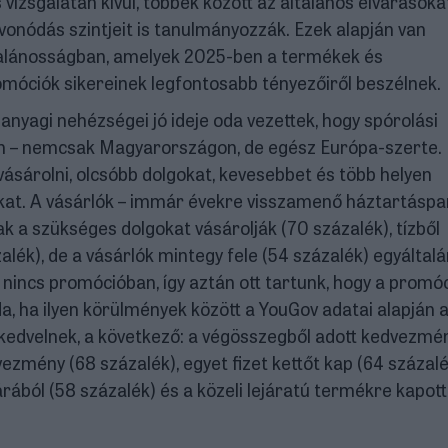
izsgálatán kívül, többek között az általános elvárásokat
onódás szintjeit is tanulmányozzák. Ezek alapján van
ltalánosságban, amelyek 2025-ben a termékek és
móciók sikereinek legfontosabb tényezőiről beszélnek.
anyagi nehézségei jó ideje oda vezettek, hogy spórolási
án – nemcsak Magyarországon, de egész Európa-szerte. 
 vásárolni, olcsóbb dolgokat, kevesebbet és több helyen
ókat. A vásárlók – immár évekre visszamenő háztartáspa
k a szükséges dolgokat vásárolják (70 százalék), tízből
alék), de a vásárlók mintegy fele (54 százalék) egyáltal
nincs promócióban, így aztán ott tartunk, hogy a promó
 ha ilyen körülmények között a YouGov adatai alapján a
kedvelnek, a következő: a végösszegből adott kedvezmé
mény (68 százalék), egyet fizet kettőt kap (64 százalé
ából (58 százalék) és a közeli lejáratú termékre kapott