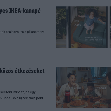
yes IKEA-kanapé
 árait azokra a pillanatokra,
, közös étkezéseket
eríteni, mint az, ha egy
 A Coca-Cola új reklámja pont