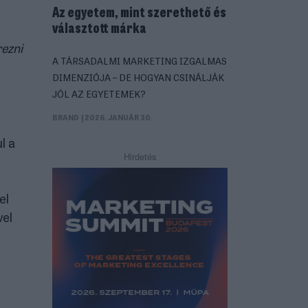
Az egyetem, mint szerethető és
választott márka
rezni
A TÁRSADALMI MARKETING IZGALMAS
DIMENZIÓJA – DE HOGYAN CSINÁLJÁK
JÓL AZ EGYETEMEK?
BRAND
| 2026. JANUÁR 30.
l a
Hirdetés
el
vel