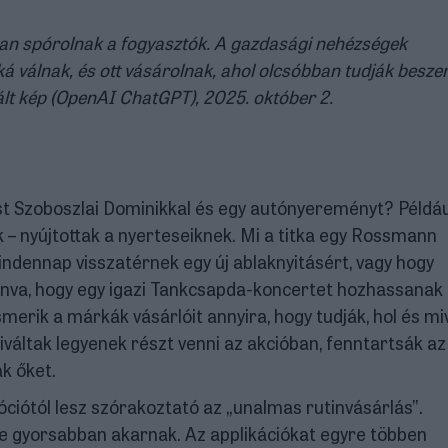
n spórolnak a fogyasztók. A gazdasági nehézségek
válnak, és ott vásárolnak, ahol olcsóbban tudják besze
lt kép (OpenAI ChatGPT), 2025. október 2.
zást Szoboszlai Dominikkal és egy autónyereményt? Példáu
k – nyújtottak a nyerteseiknek. Mi a titka egy Rossmann
ndennap visszatérnek egy új ablaknyitásért, vagy hogy
nva, hogy egy igazi Tankcsapda-koncertet hozhassanak 
merik a márkák vásárlóit annyira, hogy tudják, hol és mi
iváltak legyenek részt venni az akcióban, fenntartsák az
k őket.
móciótól lesz szórakoztató az „unalmas rutinvásárlás”.
re gyorsabban akarnak. Az applikációkat egyre többen