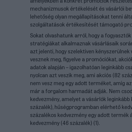
amelyekben a konkrét promóciók részletes v
mechanizmusok értékelését és vásárlói bev
lehetőség olyan megállapításokat tenni á
szolgáltatások értékesítését támogató pro
Sokat olvashatunk arról, hogy a fogyasztók 
stratégiákat alkalmaznak vásárlásaik sor
azt jelenti, hogy szelektíven kényszerülnek
vesznek meg, figyelve a promóciókat, akci
adatok alapján – igazolhatóan leginkább csa
nyolcan azt veszik meg, ami akciós (82 száz
nem vesz meg egy adott terméket, amíg az 
már a forgalom harmadát adják. Nem csoda,
kedvezmény, amelyet a vásárlók leginkább 
százalék), hűségprogramban elérhető kedvez
százalékos kedvezmény egy adott termék ár
kedvezmény (46 százalék) (1).