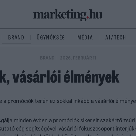
BRAND
ÜGYNÖKSÉG
MÉDIA
AI/TECH
BRAND
2026. FEBRUÁR 11
k, vásárlói élmények
 de a promóciók terén ez sokkal inkább a vásárlói élmény
gálja minden évben a promóciók sikereit szakértő zsűri
tató cég segítségével, vásárlói fókuszcsoport interjúkk