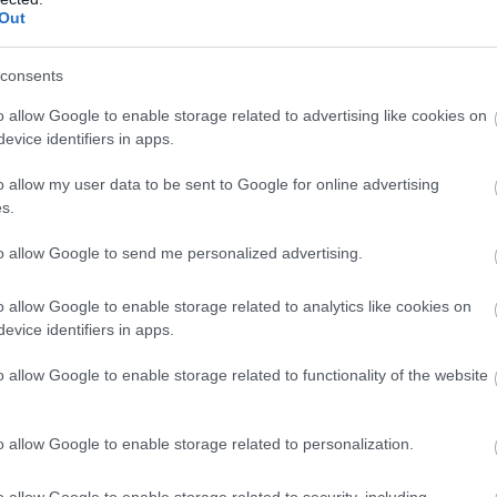
Out
yeremény mellett, a lépcsőzetes felépítés, vagyis a töb
gább ajándékok irányába haladás támogatja a folyamatos
consents
dvelik, ha egy fődíj van, mert ezzel tudják, hogy nagyo
o allow Google to enable storage related to advertising like cookies on
rdeklődést, és csalódást okoz. Ezért inkább több, kevésb
evice identifiers in apps.
 hangsúlyozni kell, hogy a nyereménypiramis szerepét n
o allow my user data to be sent to Google for online advertising
s.
to allow Google to send me personalized advertising.
pésű küszöbnek és az azonnali nyereményeknek fontos
ók, és fontos a többlépcsős nyerési lehetőség, hogy fennt
o allow Google to enable storage related to analytics like cookies on
ált kép (OpenAI ChatGPT), 2025. október 2.
evice identifiers in apps.
hogy a promóció során valamikor vagy akár többször is n
o allow Google to enable storage related to functionality of the website
promóció során megélt játék az élmény. Forrás: AI-gene
o allow Google to enable storage related to personalization.
ló mind a termékkel, szolgáltatással – amelyet megvett, 
o allow Google to enable storage related to security, including