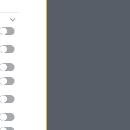
bszöri
n
é nagy
em
artsuk
yert,
rált
és