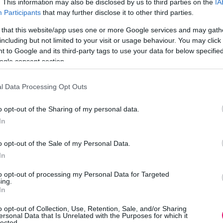
. This information may also be disclosed by us to third parties on the
IA
delt nyeremény, menetközben is kiszáll a vásárló a
Participants
that may further disclose it to other third parties.
 that this website/app uses one or more Google services and may gath
including but not limited to your visit or usage behaviour. You may click 
 to Google and its third-party tags to use your data for below specifi
promóciók szervezői tudnak elveszni, míg a bonyolult
ogle consent section.
vásárlók. Forrás: AI-generált kép (OpenAI ChatGPT), 20
l Data Processing Opt Outs
o opt-out of the Sharing of my personal data.
In
 feltűnő felhívással, vonzó ajánlattal meg is vannak a k
o opt-out of the Sale of my Personal Data.
yobb élmény, ha a vásárló kaparós szelvénnyel próbálko
In
etnek a legjobban ilyen megoldással játszani egész
to opt-out of processing my Personal Data for Targeted
 küszöb mindenkit vonz egy csábító főnyeremény elérés
ing.
In
 élmény, ha túl bonyolult a feladat, hanem az, ha akár
olvasása nélkül is tudjuk, mit kell tenni a nyereményért.
o opt-out of Collection, Use, Retention, Sale, and/or Sharing
ersonal Data that Is Unrelated with the Purposes for which it
 blokkot megőrizni, hanem például elég, ha lefotózzuk.
lected.