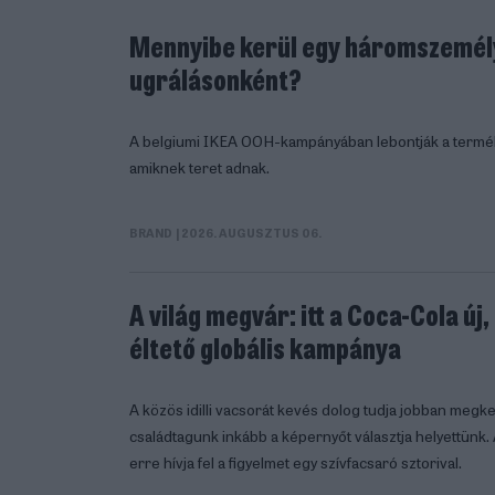
Mennyibe kerül egy háromszemél
ugrálásonként?
A belgiumi IKEA OOH-kampányában lebontják a termékek
amiknek teret adnak.
BRAND
| 2026. AUGUSZTUS 06.
A világ megvár: itt a Coca-Cola új
éltető globális kampánya
A közös idilli vacsorát kevés dolog tudja jobban megkes
családtagunk inkább a képernyőt választja helyettünk.
erre hívja fel a figyelmet egy szívfacsaró sztorival.