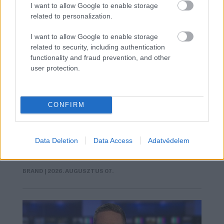
I want to allow Google to enable storage
related to personalization.
I want to allow Google to enable storage
related to security, including authentication
functionality and fraud prevention, and other
Összeállt a Zwack a Motóval és
user protection.
megszületett az Unicummal készült pizza
CONFIRM
A Zwack és a Moto Pizza rendhagyó kollaborációjának
köszönhetően megszületett az Unicummal készült pizza,
ami egy hónapig elérhető.
Data Deletion
Data Access
Adatvédelem
BRAND
| 2026. AUGUSZTUS 07.