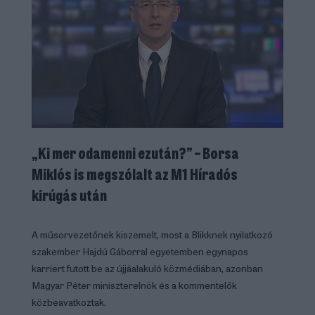
„Ki mer odamenni ezután?” – Borsa
Miklós is megszólalt az M1 Híradós
kirúgás után
A műsorvezetőnek kiszemelt, most a Blikknek nyilatkozó
szakember Hajdú Gáborral egyetemben egynapos
karriert futott be az újjáalakuló közmédiában, azonban
Magyar Péter miniszterelnök és a kommentelők
közbeavatkoztak.