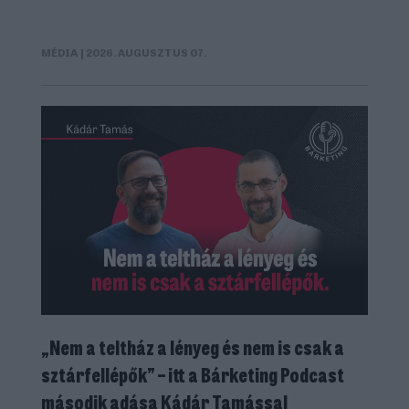
MÉDIA
| 2026. AUGUSZTUS 07.
„Nem a teltház a lényeg és nem is csak a
sztárfellépők” – itt a Bárketing Podcast
második adása Kádár Tamással