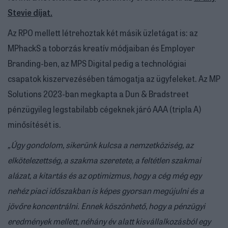
Stevie díjat.
Az RPO mellett létrehoztak két másik üzletágat is: az
MPhackS a toborzás kreatív módjaiban és Employer
Branding-ben, az MPS Digital pedig a technológiai
csapatok kiszervezésében támogatja az ügyfeleket. Az MP
Solutions 2023-ban megkapta a Dun & Bradstreet
pénzügyileg legstabilabb cégeknek járó AAA (tripla A)
minősítését is.
„Úgy gondolom, sikerünk kulcsa a nemzetköziség, az
elkötelezettség, a szakma szeretete, a feltétlen szakmai
alázat, a kitartás és az optimizmus, hogy a cég még egy
nehéz piaci időszakban is képes gyorsan megújulni és a
jövőre koncentrálni. Ennek köszönhető, hogy a pénzügyi
eredmények mellett, néhány év alatt kisvállalkozásból egy