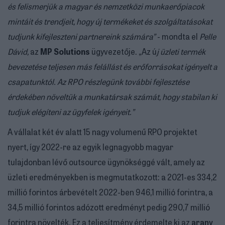
és felismerjük a magyar és nemzetközi munkaerőpiacok
mintáit és trendjeit, hogy új termékeket és szolgáltatásokat
tudjunk kifejleszteni partnereink számára”
- mondta el
Pelle
Dávid,
az
MP Solutions
ügyvezetője. „Az ú
j üzleti termék
bevezetése teljesen más felállást és erőforrásokat igényelt a
csapatunktól. Az RPO részlegünk további fejlesztése
érdekében növeltük a munkatársak számát, hogy stabilan ki
tudjuk elégíteni az ügyfelek igényeit.”
A vállalat két év alatt 15 nagy volumenű RPO projektet
nyert, így 2022-re az egyik legnagyobb magyar
tulajdonban lévő outsource ügynökséggé vált, amely az
üzleti eredményekben is megmutatkozott: a 2021-es 334,2
millió forintos árbevételt 2022-ben 946,1 millió forintra, a
34,5 millió forintos adózott eredményt pedig 290,7 millió
forintra növelték. Ez a teljesítmény érdemelte ki az
arany