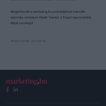
Megérkezett a marketing.hu podcastjének második
epizódja, amelyben Kádár Tamást, a Sziget ügyvezetőjét
láttuk vendégül.
MÉDIA
| 2026. JÚLIUS 28.