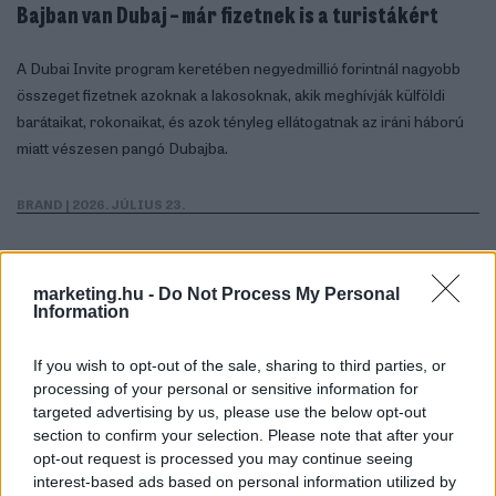
Bajban van Dubaj – már fizetnek is a turistákért
A Dubai Invite program keretében negyedmillió forintnál nagyobb
összeget fizetnek azoknak a lakosoknak, akik meghívják külföldi
barátaikat, rokonaikat, és azok tényleg ellátogatnak az iráni háború
miatt vészesen pangó Dubajba.
BRAND
| 2026. JÚLIUS 23.
marketing.hu -
Do Not Process My Personal
Information
If you wish to opt-out of the sale, sharing to third parties, or
processing of your personal or sensitive information for
targeted advertising by us, please use the below opt-out
section to confirm your selection. Please note that after your
opt-out request is processed you may continue seeing
interest-based ads based on personal information utilized by