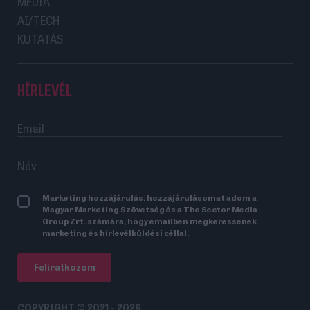
MÉDIA
AI/TECH
KUTATÁS
HÍRLEVÉL
Marketing hozzájárulás: hozzájárulásomat adom a
Magyar Marketing Szövetség és a The Sector Media
Group Zrt. számára, hogy emailben megkeressenek
marketing és hírlevélküldési céllal.
Feliratkozom
COPYRIGHT © 2021 - 2026