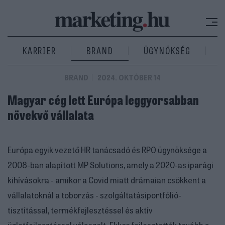
KARRIER
BRAND
ÜGYNÖKSÉG
BRAND
2024. OKTÓBER 14
Magyar cég lett Európa leggyorsabban
növekvő vállalata
Európa egyik vezető HR tanácsadó és RPO ügynöksége a
2008-ban alapított MP Solutions, amely a 2020-as iparági
kihívásokra - amikor a Covid miatt drámaian csökkent a
vállalatoknál a toborzás - szolgáltatásiportfólió-
tisztítással, termékfejlesztéssel és aktív
üzletfejlesztéssel válaszolt. Ekkor fejlesztették tovább a