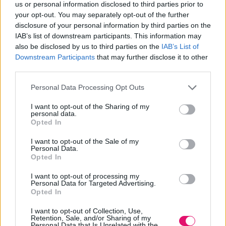
us or personal information disclosed to third parties prior to
your opt-out. You may separately opt-out of the further
„A végfelhasználók közvetlenül profitálnak abból a
disclosure of your personal information by third parties on the
tudásból, amelyet a világ legnehezebb ralipályáin
IAB’s list of downstream participants. This information may
szerzünk”
also be disclosed by us to third parties on the
IAB’s List of
Downstream Participants
that may further disclose it to other
third parties.
A Hankook Tire második szezonját tölti az FIA Rali-világbajnokság
(WRC) kizárólagos abroncsszállítójaként. A 2025-ös bemutatkozó
Please note that this website/app uses one or more Google
Personal Data Processing Opt Outs
év után Manfred Sandbichler a Hankook európai motorsport
services and may gather and store information including but
not limited to your visit or usage behaviour. You may click to
I want to opt-out of the Sharing of my
igazgatója értékeli a tapasztalatokat.
personal data.
grant or deny consent to Google and its third-party tags to
Opted In
use your data for below specified purposes in below Google
BRAND
| 2026. ÁPRILIS 08.
consent section.
I want to opt-out of the Sale of my
Personal Data.
Opted In
I want to opt-out of processing my
Hirdetés
Personal Data for Targeted Advertising.
Opted In
I want to opt-out of Collection, Use,
Retention, Sale, and/or Sharing of my
Personal Data that Is Unrelated with the