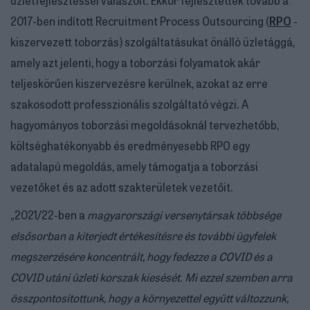
2017-ben indított Recruitment Process Outsourcing (
RPO
-
kiszervezett toborzás) szolgáltatásukat önálló üzletággá,
amely azt jelenti, hogy a toborzási folyamatok akár
teljeskörűen kiszervezésre kerülnek, azokat az erre
szakosodott professzionális szolgáltató végzi. A
hagyományos toborzási megoldásoknál tervezhetőbb,
költséghatékonyabb és eredményesebb RPO egy
adatalapú megoldás, amely támogatja a toborzási
vezetőket és az adott szakterületek vezetőit.
„2021/22-ben a
magyarországi versenytársak többsége
elsősorban a kiterjedt értékesítésre és további ügyfelek
megszerzésére koncentrált, hogy fedezze a COVID és a
COVID utáni üzleti korszak kiesését. Mi ezzel szemben arra
összpontosítottunk, hogy a környezettel együtt változzunk,