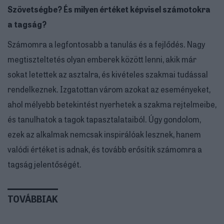
Szövetségbe? És milyen értéket képvisel számotokra
a tagság?
Számomra a legfontosabb a tanulás és a fejlődés. Nagy
megtiszteltetés olyan emberek között lenni, akik már
sokat letettek az asztalra, és kivételes szakmai tudással
rendelkeznek. Izgatottan várom azokat az eseményeket,
ahol mélyebb betekintést nyerhetek a szakma rejtelmeibe,
és tanulhatok a tagok tapasztalataiból. Úgy gondolom,
ezek az alkalmak nemcsak inspirálóak lesznek, hanem
valódi értéket is adnak, és tovább erősítik számomra a
tagság jelentőségét.
TOVÁBBIAK