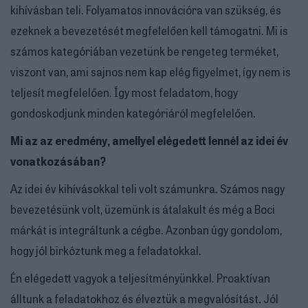
kihívásban teli. Folyamatos innovációra van szükség, és
ezeknek a bevezetését megfelelően kell támogatni. Mi is
számos kategóriában vezetünk be rengeteg terméket,
viszont van, ami sajnos nem kap elég figyelmet, így nem is
teljesít megfelelően. Így most feladatom, hogy
gondoskodjunk minden kategóriáról megfelelően.
Mi az az eredmény, amellyel elégedett lennél az idei év
vonatkozásában?
Az idei év kihívásokkal teli volt számunkra. Számos nagy
bevezetésünk volt, üzemünk is átalakult és még a Boci
márkát is integráltunk a cégbe. Azonban úgy gondolom,
hogy jól birkóztunk meg a feladatokkal.
Én elégedett vagyok a teljesítményünkkel. Proaktívan
álltunk a feladatokhoz és élveztük a megvalósítást. Jól