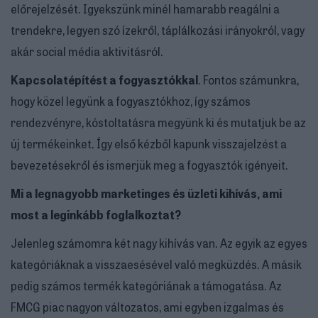
előrejelzését. Igyekszünk minél hamarabb reagálni a
trendekre, legyen szó ízekről, táplálkozási irányokról, vagy
akár social média aktivitásról.
Kapcsolatépítést a fogyasztókkal
. Fontos számunkra,
hogy közel legyünk a fogyasztókhoz, így számos
rendezvényre, kóstoltatásra megyünk ki és mutatjuk be az
új termékeinket. Így első kézből kapunk visszajelzést a
bevezetésekről és ismerjük meg a fogyasztók igényeit.
Mi a legnagyobb marketinges és üzleti kihívás, ami
most a leginkább foglalkoztat?
Jelenleg számomra két nagy kihívás van. Az egyik az egyes
kategóriáknak a visszaesésével való megküzdés. A másik
pedig számos termék kategóriának a támogatása. Az
FMCG piac nagyon változatos, ami egyben izgalmas és