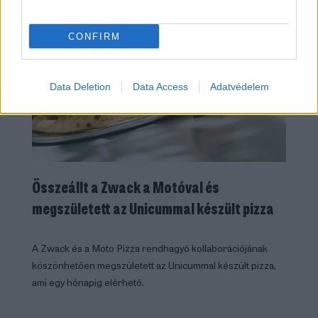
CONFIRM
Data Deletion
Data Access
Adatvédelem
Összeállt a Zwack a Motóval és
megszületett az Unicummal készült pizza
A Zwack és a Moto Pizza rendhagyó kollaborációjának
köszönhetően megszületett az Unicummal készült pizza,
ami egy hónapig elérhető.