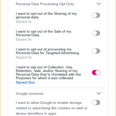
Please note that this website/app uses one or more Google
Personal Data Processing Opt Outs
services and may gather and store information including but
not limited to your visit or usage behaviour. You may click to
I want to opt-out of the Sharing of my
personal data.
grant or deny consent to Google and its third-party tags to
Opted In
use your data for below specified purposes in below Google
consent section.
I want to opt-out of the Sale of my
Personal Data.
Opted In
I want to opt-out of processing my
Personal Data for Targeted Advertising.
Opted In
Társadalmi marketing
I want to opt-out of Collection, Use,
Retention, Sale, and/or Sharing of my
Personal Data that Is Unrelated with the
A következő hónapokban fejezetenként hozzuk el nektek a
Purposes for which it was collected.
Opted Out
Marketing Trendbook 2025-26 cikkeit, ezekből tekintsétek meg a
Társadalmi marketing című fejezet anyagait.
Google consents
BRAND
| 2026. JANUÁR 30.
I want to allow Google to enable storage
related to advertising like cookies on web or
device identifiers in apps.