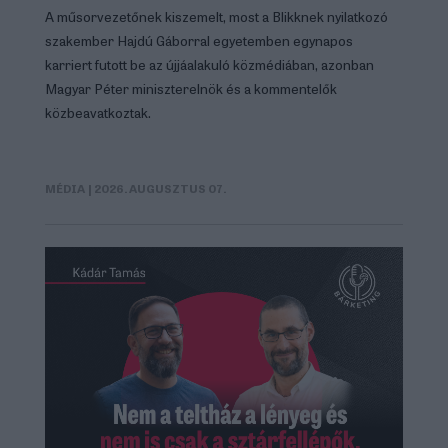
A műsorvezetőnek kiszemelt, most a Blikknek nyilatkozó
szakember Hajdú Gáborral egyetemben egynapos
karriert futott be az újjáalakuló közmédiában, azonban
Magyar Péter miniszterelnök és a kommentelők
közbeavatkoztak.
MÉDIA
| 2026. AUGUSZTUS 07.