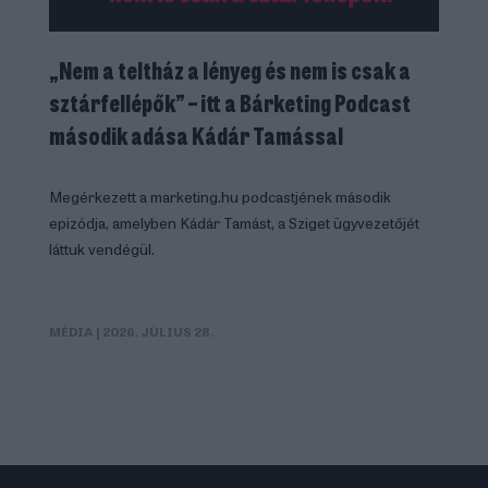
„Nem a teltház a lényeg és nem is csak a
sztárfellépők” – itt a Bárketing Podcast
második adása Kádár Tamással
Megérkezett a marketing.hu podcastjének második
epizódja, amelyben Kádár Tamást, a Sziget ügyvezetőjét
láttuk vendégül.
MÉDIA
| 2026. JÚLIUS 28.