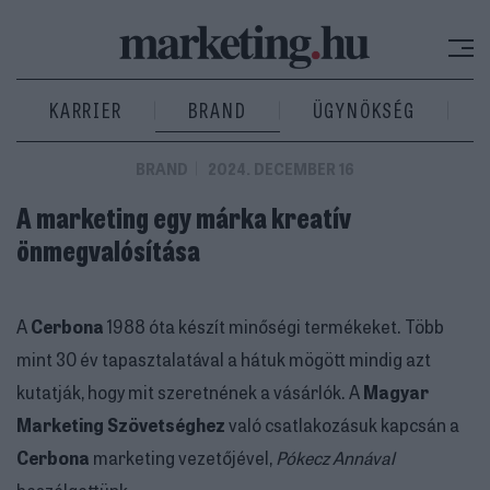
KARRIER
BRAND
ÜGYNÖKSÉG
BRAND
2024. DECEMBER 16
A marketing egy márka kreatív
önmegvalósítása
A
Cerbona
1988 óta készít minőségi termékeket. Több
mint 30 év tapasztalatával a hátuk mögött mindig azt
kutatják, hogy mit szeretnének a vásárlók. A
Magyar
Marketing Szövetséghez
való csatlakozásuk kapcsán a
Cerbona
marketing vezetőjével,
Pókecz Annával
beszélgettünk.