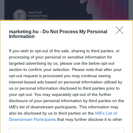
marketing.hu -
Do Not Process My Personal
Information
If you wish to opt-out of the sale, sharing to third parties, or
processing of your personal or sensitive information for
targeted advertising by us, please use the below opt-out
section to confirm your selection. Please note that after your
Az ezüst generáció a retail térben
opt-out request is processed you may continue seeing
interest-based ads based on personal information utilized by
us or personal information disclosed to third parties prior to
HOGYAN VÁSÁROLNAK, HOGYAN GONDOLKOZNAK, HOGYAN
your opt-out. You may separately opt-out of the further
ÉREZNEK AZ ÁRUHÁZAKBAN?
disclosure of your personal information by third parties on the
IAB’s list of downstream participants. This information may
also be disclosed by us to third parties on the
IAB’s List of
BRAND
| 2026. FEBRUÁR 11.
Downstream Participants
that may further disclose it to other
third parties.