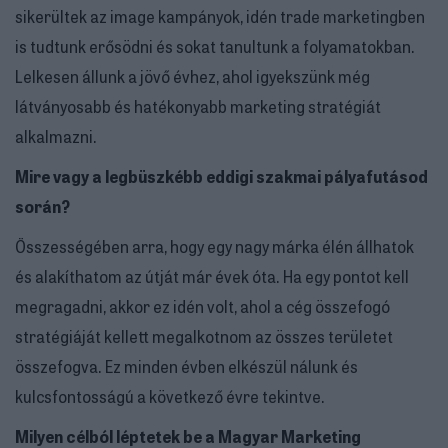
sikerültek az image kampányok, idén trade marketingben
is tudtunk erősödni és sokat tanultunk a folyamatokban.
Lelkesen állunk a jövő évhez, ahol igyekszünk még
látványosabb és hatékonyabb marketing stratégiát
alkalmazni.
Mire vagy a legbüszkébb eddigi szakmai pályafutásod
során?
Összességében arra, hogy egy nagy márka élén állhatok
és alakíthatom az útját már évek óta. Ha egy pontot kell
megragadni, akkor ez idén volt, ahol a cég összefogó
stratégiáját kellett megalkotnom az összes területet
összefogva. Ez minden évben elkészül nálunk és
kulcsfontosságú a következő évre tekintve.
Milyen célból léptetek be a Magyar Marketing