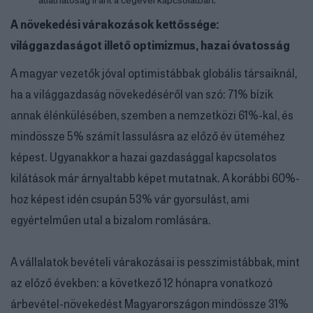
A növekedési várakozások kettőssége:
világgazdaságot illető optimizmus, hazai óvatosság
A magyar vezetők jóval optimistábbak globális társaiknál,
ha a világgazdaság növekedéséről van szó: 71% bízik
annak élénkülésében, szemben a nemzetközi 61%-kal, és
mindössze 5% számít lassulásra az előző év üteméhez
képest. Ugyanakkor a hazai gazdasággal kapcsolatos
kilátások már árnyaltabb képet mutatnak. A korábbi 60%-
hoz képest idén csupán 53% vár gyorsulást, ami
egyértelműen utal a bizalom romlására.
A vállalatok bevételi várakozásai is pesszimistábbak, mint
az előző években: a következő 12 hónapra vonatkozó
árbevétel-növekedést Magyarországon mindössze 31%