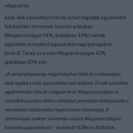
világszerte.
Azok, akik a következő három évben legalább egy jelentős
felvásárlást terveznek, hasonló arányban
(Magyarországon 34%, globálisan 44%) várnak
ügyleteket a meglévő ágazatukon vagy iparágukon
kívülről. Tavaly ez a szám Magyarországon 42%,
globálisan 60% volt.
„A versenyképesség megőrzéséhez több út is lehetséges,
ezek egyike a más ágazatokba való átlépés. Ennek szándéka
egyértelműen látszik világszerte és Magyarországon is,
mértékét azonban itthon vélhetően jelentősen befolyásolta a
növekedési kilátásokkal kapcsolatos óvatosság. A
technológiai szektor vonzereje viszont Magyarországon
kevésbé tapasztalható”
- mutatott rá Mezei Szabolcs.