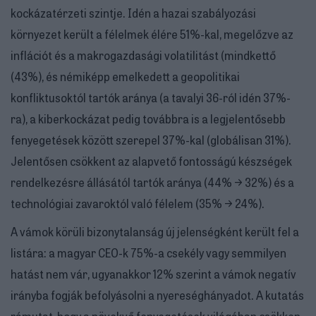
kockázatérzeti szintje. Idén a hazai szabályozási
környezet került a félelmek élére 51%-kal, megelőzve az
inflációt és a makrogazdasági volatilitást (mindkettő
(43%), és némiképp emelkedett a geopolitikai
konfliktusoktól tartók aránya (a tavalyi 36-ról idén 37%-
ra), a kiberkockázat pedig továbbra is a legjelentősebb
fenyegetések között szerepel 37%-kal (globálisan 31%).
Jelentősen csökkent az alapvető fontosságú készségek
rendelkezésre állásától tartók aránya (44% → 32%) és a
technológiai zavaroktól való félelem (35% → 24%).
A vámok körüli bizonytalanság új jelenségként került fel a
listára: a magyar CEO-k 75%-a csekély vagy semmilyen
hatást nem vár, ugyanakkor 12% szerint a vámok negatív
irányba fogják befolyásolni a nyereséghányadot. A kutatás
rámutat, hogy a növekvő fenyegetések világában csökken