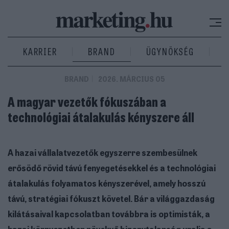
KARRIER
BRAND
ÜGYNÖKSÉG
BRAND
2026. MÁRCIUS 05
A magyar vezetők fókuszában a
technológiai átalakulás kényszere áll
A hazai vállalatvezetők egyszerre szembesülnek
erősödő rövid távú fenyegetésekkel és a technológiai
átalakulás folyamatos kényszerével, amely hosszú
távú, stratégiai fókuszt követel. Bár a világgazdaság
kilátásaival kapcsolatban továbbra is optimisták, a
hazai környezetben növekvő bizonytalanság uralja a