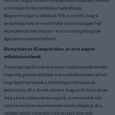
a stratégiai kockázatvállalási hajlandóság.
Magyarországon a vállalatok 18%-a mondta, hogy a
geopolitikai helyzet miatt kisebb valószínűséggel hajt
végre jelentős beruházást – ez a visszafogottság sok
ágazatban szemmel látható.
Bizonytalan az AI megtérülése, az erős alapok
nélkülözhetetlenek
A vezérigazgatók számára ma az a legfontosabb kérdés,
hogy elég gyorsan alakítják-e át a vállalkozásukat ahhoz,
hogy lépést tartsanak a technológia változásaival,
beleértve az AI-t. Annak ellenére, hogy az AI-korszaknak
még a korai szakaszában vagyunk, a szervezetek már
számos területen kísérleteznek a technológiával, de a
vállalati szintű integráció még kevéssé elterjedt.