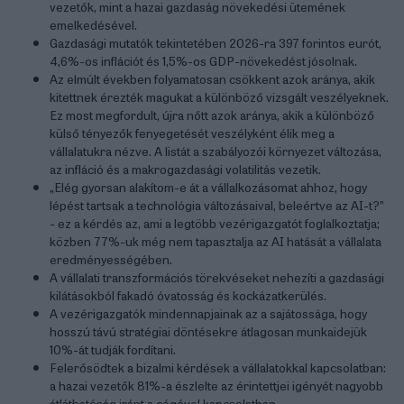
vezetők, mint a hazai gazdaság növekedési ütemének
emelkedésével.
Gazdasági mutatók tekintetében 2026-ra 397 forintos eurót,
4,6%-os inflációt és 1,5%-os GDP-növekedést jósolnak.
Az elmúlt években folyamatosan csökkent azok aránya, akik
kitettnek érezték magukat a különböző vizsgált veszélyeknek.
Ez most megfordult, újra nőtt azok aránya, akik a különböző
külső tényezők fenyegetését veszélyként élik meg a
vállalatukra nézve. A listát a szabályozói környezet változása,
az infláció és a makrogazdasági volatilitás vezetik.
„Elég gyorsan alakítom-e át a vállalkozásomat ahhoz, hogy
lépést tartsak a technológia változásaival, beleértve az AI-t?”
- ez a kérdés az, ami a legtöbb vezérigazgatót foglalkoztatja;
közben 77%-uk még nem tapasztalja az AI hatását a vállalata
eredményességében.
A vállalati transzformációs törekvéseket nehezíti a gazdasági
kilátásokból fakadó óvatosság és kockázatkerülés.
A vezérigazgatók mindennapjainak az a sajátossága, hogy
hosszú távú stratégiai döntésekre átlagosan munkaidejük
10%-át tudják fordítani.
Felerősödtek a bizalmi kérdések a vállalatokkal kapcsolatban:
a hazai vezetők 81%-a észlelte az érintettjei igényét nagyobb
átláthatóság iránt a cégével kapcsolatban.