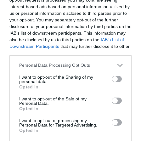
Az innováció a magyar vezérigazgatók 53%-a szerint
interest-based ads based on personal information utilized by
us or personal information disclosed to third parties prior to
vállalatuk üzleti stratégiájának kritikus eleme, ám a
your opt-out. You may separately opt-out of the further
konkrét gyakorlatok terén jelentős szakadék mutatkozik.
disclosure of your personal information by third parties on the
IAB’s list of downstream participants. This information may
Magas kockázatot az innovációs projektek terén a
also be disclosed by us to third parties on the
IAB’s List of
vállalatok alig egyötöde tolerál (18%), ahogy az
Downstream Participants
that may further disclose it to other
third parties.
esetlegesen alulteljesítő K+F projektek leállítására
szolgáló rutinszerű folyamatok is ritkák (16%).
Please note that this website/app uses one or more Google
Personal Data Processing Opt Outs
services and may gather and store information including but
A stabil innovációs alapokkal rendelkező vállalatok
not limited to your visit or usage behaviour. You may click to
I want to opt-out of the Sharing of my
personal data.
grant or deny consent to Google and its third-party tags to
ugyanakkor gyorsabb árbevétel‑növekedést és magasabb
Opted In
use your data for below specified purposes in below Google
nyereséghányadot érnek el, ami alátámasztja a hosszú
consent section.
I want to opt-out of the Sale of my
Personal Data.
távú és következetes innovációs stratégia
Opted In
szükségességét. A
PwC
szakértői kiemelik: a vállalati
I want to opt-out of processing my
megújulás nem elszigetelt ötletekkel, hanem
Personal Data for Targeted Advertising.
Opted In
rendszerszintű építkezéssel valósulhat meg.