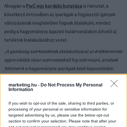
Ahogyan a
PwC egy korábbi kutatása
is rámutat, a
következő évtizedben az iparágak a fogyasztói igények
változásának megfelelően fognak átalakulni, mindez
pedig a hagyományos ágazati határvonalakon átívelő új
területek kialakulásához vezet.
„A gazdaság szerkezetének átalakulásával az értékteremtés
egyre inkább olyan szervezetektől fog származni, amelyek
felismerik a hagyományos iparágak közti kapcsolódási
lehetőségeket. Az üzleti vezetők óriási növekedést érhetnek
el, ha a változó ügyféligényekre összpontosítanak és a
marketing.hu -
Do Not Process My Personal
Information
legfrissebb technológiák mentén alakítják üzleti
tevékenységüket”
- mutatott rá
Radványi László
, a
PwC
If you wish to opt-out of the sale, sharing to third parties, or
processing of your personal or sensitive information for
Magyarország
vezérigazgatója.
targeted advertising by us, please use the below opt-out
Innováció: ambíció és valóság között
section to confirm your selection. Please note that after your
opt-out request is processed you may continue seeing