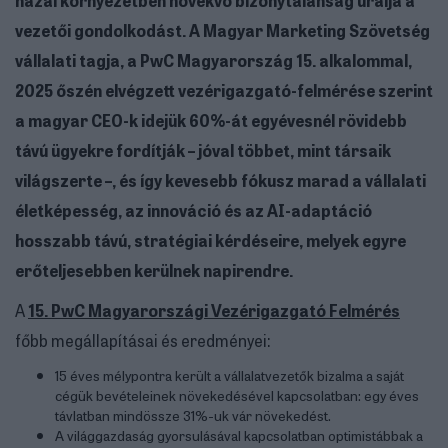
vezetői gondolkodást. A Magyar Marketing Szövetség
vállalati tagja, a PwC Magyarország 15. alkalommal,
2025 őszén elvégzett vezérigazgató-felmérése szerint
a magyar CEO-k idejük 60%-át egyévesnél rövidebb
távú ügyekre fordítják – jóval többet, mint társaik
világszerte –, és így kevesebb fókusz marad a vállalati
életképesség, az innováció és az AI-adaptáció
hosszabb távú, stratégiai kérdéseire, melyek egyre
erőteljesebben kerülnek napirendre.
A
15. PwC Magyarországi Vezérigazgató Felmérés
főbb megállapításai és eredményei:
15 éves mélypontra került a vállalatvezetők bizalma a saját
cégük bevételeinek növekedésével kapcsolatban: egy éves
távlatban mindössze 31%-uk vár növekedést.
A világgazdaság gyorsulásával kapcsolatban optimistábbak a