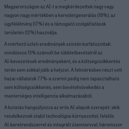
Magyarországon az AI-t a megkérdezettek nagy vagy
nagyon nagy mértékben a keresletgenerálás (18%), az
ügyfélélmény (17%) és a támogató szolgáltatások
területén (12%) használja.
A mérhető üzleti eredmények szintén korlátozottak:
mindössze 13% számolt be többletbevételről az
AI‑bevezetések eredményeként, és a költségcsökkentés
terén sem sokkal jobb a helyzet. A felmérésben részt vett
hazai vállalatok 77%-a szerint pedig nem tapasztalható
sem költségcsökkenés, sem bevételnövekedés a
mesterséges intelligencia alkalmazásából.
A kutatás hangsúlyozza az erős AI‑alapok szerepét: akik
rendelkeznek stabil technológiai környezettel, felelős
AI‑keretrendszerrel és integrált ütemtervvel, háromszor