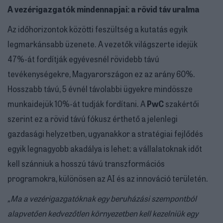
A vezérigazgatók mindennapjai: a rövid táv uralma
Az időhorizontok közötti feszültség a kutatás egyik
legmarkánsabb üzenete. A vezetők világszerte idejük
47%-át fordítják egyévesnél rövidebb távú
tevékenységekre, Magyarországon ez az arány 60%.
Hosszabb távú, 5 évnél távolabbi ügyekre mindössze
munkaidejük 10%-át tudják fordítani. A
PwC
szakértői
szerint ez a rövid távú fókusz érthető a jelenlegi
gazdasági helyzetben, ugyanakkor a stratégiai fejlődés
egyik legnagyobb akadálya is lehet: a vállalatoknak időt
kell szánniuk a hosszú távú transzformációs
programokra, különösen az AI és az innováció területén.
„Ma a vezérigazgatóknak egy beruházási szempontból
alapvetően kedvezőtlen környezetben kell kezelniük egy