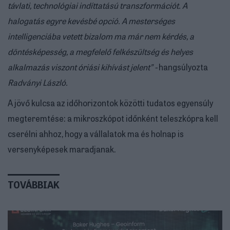
távlati, technológiai indíttatású transzformációt. A
halogatás egyre kevésbé opció. A mesterséges
intelligenciába vetett bizalom ma már nem kérdés, a
döntésképesség, a megfelelő felkészültség és helyes
alkalmazás viszont óriási kihívást jelent” -
hangsúlyozta
Radványi László.
A jövő kulcsa az időhorizontok közötti tudatos egyensúly
megteremtése: a mikroszkópot időnként teleszkópra kell
cserélni ahhoz, hogy a vállalatok ma és holnap is
versenyképesek maradjanak.
TOVÁBBIAK