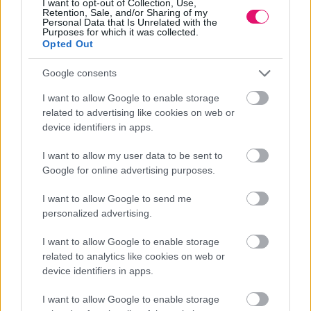
I want to opt-out of Collection, Use,
Bizalom és fenntarthatóság: új elvárások, változó
Retention, Sale, and/or Sharing of my
Personal Data that Is Unrelated with the
prioritások
Purposes for which it was collected.
Opted Out
A bizalommal kapcsolatos aggályok világszerte és
Google consents
Magyarországon is erősödtek. A hazai CEO-k 81%-a
szerint vállalatuknál az elmúlt évben legalább mérsékelt
I want to allow Google to enable storage
related to advertising like cookies on web or
mértékben megjelentek az olyan területekhez kötődő
device identifiers in apps.
bizalmi kihívások, mint az AI-biztonság, adatvédelem,
I want to allow my user data to be sent to
transzparencia vagy a klímaváltozás hatásai. Eközben a
Google for online advertising purposes.
klímakockázatok rendszerszintű integrációja még mindig
I want to allow Google to send me
alacsony szinten áll: mindössze minden harmadik magyar
personalized advertising.
vállalat rendelkezik megfelelő folyamattal a
I want to allow Google to enable storage
fenntarthatósági szempontok beépítésére. A
PwC
related to analytics like cookies on web or
elemzése szerint a vállalatok nagy része ma inkább az
device identifiers in apps.
energiaigényekre, az ellenállóképesség növelésére és a
I want to allow Google to enable storage
változó ügyféligényekre koncentrál – a trend azonban