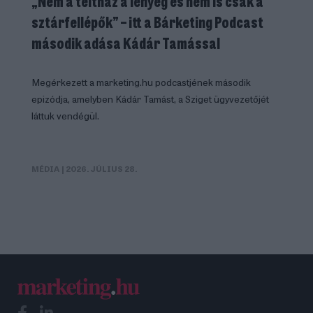
„Nem a teltház a lényeg és nem is csak a
sztárfellépők” – itt a Bárketing Podcast
második adása Kádár Tamással
Megérkezett a marketing.hu podcastjének második
epizódja, amelyben Kádár Tamást, a Sziget ügyvezetőjét
láttuk vendégül.
MÉDIA
| 2026. JÚLIUS 28.