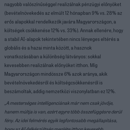
nagyobb valószínűséggel realizálnak pénzügyi előnyöket
(bevételnövekedés az elmúlt 12 hónapban 9% vs. 28% az
erős alapokkal rendelkezők javára Magyarországon, a
költségek csökkenése 12% vs. 33%). Annak ellenére, hogy
a stabil AI-alapok tekintetében nincs lényeges eltérés a
globális és a hazai minta között, a hasznok
vonatkozásában a különbség látványos: sokkal
kevesebben realizálnak előnyöket itthon. Míg
Magyarországon mindössze 6% azok aránya, akik
bevételnövekedésről és költségcsökkenésről is
beszámoltak, addig nemzetközi viszonylatban ez 12%.
„A mesterséges intelligenciának már nem csak jövője,
hanem múltja is van, ezért egyre több összefüggésre derül
fény. Az idei felmérés egyik legfontosabb megállapítása,
hogy az AI-felkészültség megléte itthon kevesebb