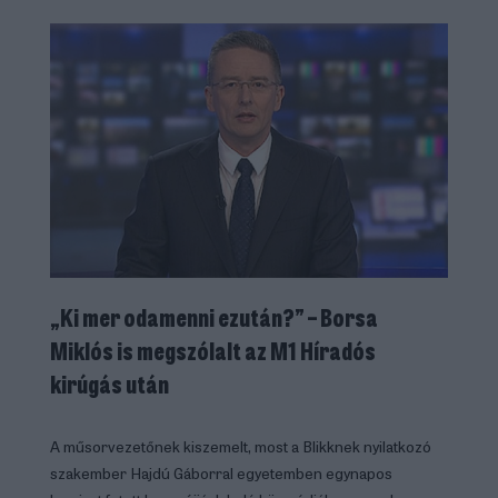
„Ki mer odamenni ezután?” – Borsa
Miklós is megszólalt az M1 Híradós
kirúgás után
A műsorvezetőnek kiszemelt, most a Blikknek nyilatkozó
szakember Hajdú Gáborral egyetemben egynapos