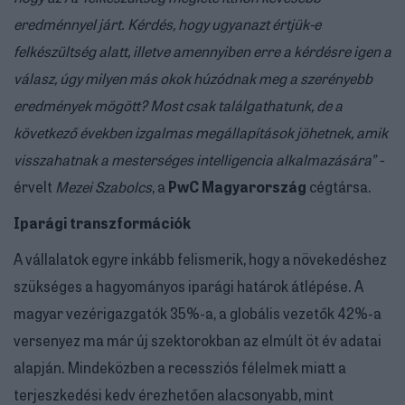
eredménnyel járt. Kérdés, hogy ugyanazt értjük-e
felkészültség alatt, illetve amennyiben erre a kérdésre igen a
válasz, úgy milyen más okok húzódnak meg a szerényebb
eredmények mögött? Most csak találgathatunk, de a
következő években izgalmas megállapítások jöhetnek, amik
visszahatnak a mesterséges intelligencia alkalmazására” -
érvelt
Mezei Szabolcs
, a
PwC Magyarország
cégtársa.
Iparági transzformációk
A vállalatok egyre inkább felismerik, hogy a növekedéshez
szükséges a hagyományos iparági határok átlépése. A
magyar vezérigazgatók 35%-a, a globális vezetők 42%-a
versenyez ma már új szektorokban az elmúlt öt év adatai
alapján. Mindeközben a recessziós félelmek miatt a
terjeszkedési kedv érezhetően alacsonyabb, mint