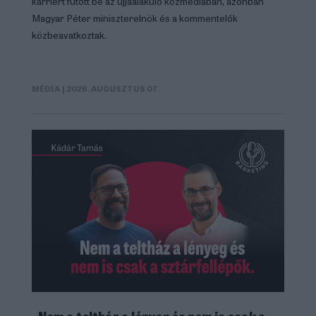
karriert futott be az újjáalakuló közmédiában, azonban
Magyar Péter miniszterelnök és a kommentelők
közbeavatkoztak.
MÉDIA
| 2026. AUGUSZTUS 07.