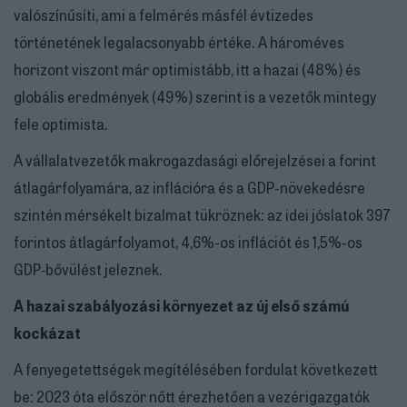
valószínűsíti, ami a felmérés másfél évtizedes
történetének legalacsonyabb értéke. A hároméves
horizont viszont már optimistább, itt a hazai (48%) és
globális eredmények (49%) szerint is a vezetők mintegy
fele optimista.
A vállalatvezetők makrogazdasági előrejelzései a forint
átlagárfolyamára, az inflációra és a GDP-növekedésre
szintén mérsékelt bizalmat tükröznek: az idei jóslatok 397
forintos átlagárfolyamot, 4,6%-os inflációt és 1,5%-os
GDP‑bővülést jeleznek.
A hazai szabályozási környezet az új első számú
kockázat
A fenyegetettségek megítélésében fordulat következett
be: 2023 óta először nőtt érezhetően a vezérigazgatók