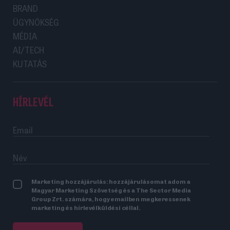
BRAND
ÜGYNÖKSÉG
MÉDIA
AI/TECH
KUTATÁS
HÍRLEVÉL
Marketing hozzájárulás: hozzájárulásomat adom a
Magyar Marketing Szövetség és a The Sector Media
Group Zrt. számára, hogy emailben megkeressenek
marketing és hírlevélküldési céllal.