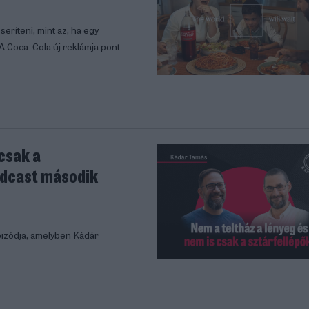
eríteni, mint az, ha egy
 A Coca-Cola új reklámja pont
 csak a
Podcast második
izódja, amelyben Kádár