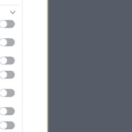
a
juló
llva,
bban,