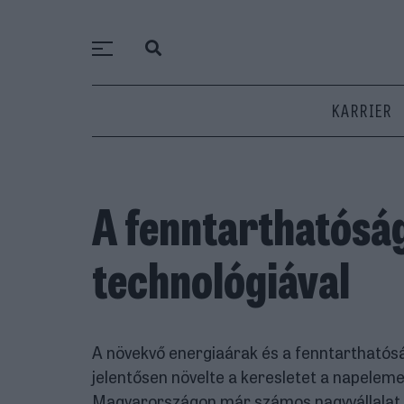
KARRIER
A fenntarthatóság
technológiával
A növekvő energiaárak és a fenntarthatóság
jelentősen növelte a keresletet a napelem
Magyarországon már számos nagyvállalat is