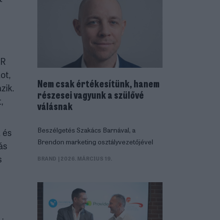
IR
ot,
Nem csak értékesítünk, hanem
zik.
részesei vagyunk a szülővé
,
válásnak
Beszélgetés Szakács Barnával, a
 és
Brendon marketing osztályvezetőjével
ás
s
BRAND
| 2026. MÁRCIUS 19.