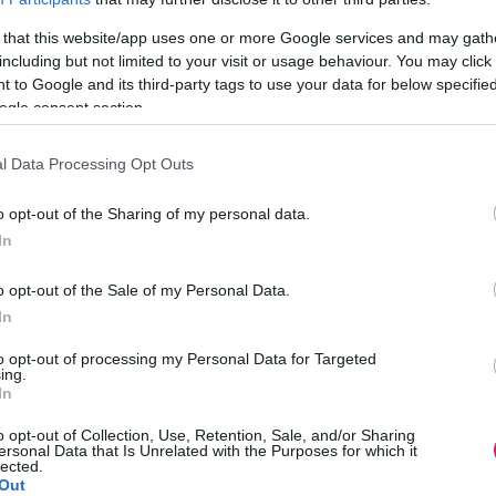
romos autó gyártó, a Potis Edge, amely moduláris lakoss
s a CECEP Solar Energy Technology, a globális napenerg
 that this website/app uses one or more Google services and may gath
including but not limited to your visit or usage behaviour. You may click 
 to Google and its third-party tags to use your data for below specifi
ben segítenek, hanem átfogó tervezési tanácsadást és
ogle consent section.
biztosítva hatékony és fenntartható energiagazdálkodást
.
l Data Processing Opt Outs
rendezvények
o opt-out of the Sharing of my personal data.
In
zai és nemzetközi szakmai rendezvényen is bemutatkoz
z érdeklődőkkel, valamint az energetikai és e-mobilitás
o opt-out of the Sale of my Personal Data.
In
t termékeivel a nagyközönség elé, ahol személyes tanácsadással segíte
to opt-out of processing my Personal Data for Targeted
ing.
zakkiállításon is bemutatkozott Zalaegerszegen intelligens energiatároló
In
plése a 2024-es Intersolar Europe kiállításon volt Münchenben, amely E
o opt-out of Collection, Use, Retention, Sale, and/or Sharing
ersonal Data that Is Unrelated with the Purposes for which it
-kal közös projektek és a
Duna Watt
célkitűzései kaptak főszerepet.
lected.
tenek az ügyfelekkel és más iparági szereplőkkel.
Out