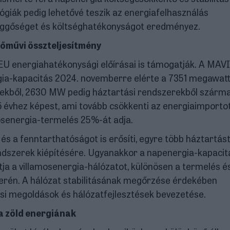
lógiák pedig lehetővé teszik az energiafelhasználás
 függőséget és költséghatékonyságot eredményez.
erőművi összteljesítmény
 EU energiahatékonysági előírásai is támogatják. A MAV
rgia-kapacitás 2024. novemberre elérte a 7351 megawatt
ekből, 2630 MW pedig háztartási rendszerekből szárma
ő évhez képest, ami tovább csökkenti az energiaimportot
osenergia-termelés 25%-át adja.
és a fenntarthatóságot is erősíti, egyre több háztartást
endszerek kiépítésére. Ugyanakkor a napenergia-kapacit
ítja a villamosenergia-hálózatot, különösen a termelés é
terén. A hálózat stabilitásának megőrzése érdekében
si megoldások és hálózatfejlesztések bevezetése.
 a zöld energiának