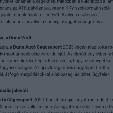
őnyöket kínálnak a cégeknek, miközben a különböző állam
gram, az ÁTK pályázatok, vagy a KKV szektornak szóló
gújuló megoldások terjedését. Az ilyen ösztönzők
érüléséhez, növelve az energiafüggetlenséget és a
ga, a Duna Watt
tagja, a
Duna Autó Cégcsoport
2023 végén alapította m
ly most ünnepli első évfordulóját. Az elmúlt egy évben a
nerkapcsolatokat épített ki és célja, hogy az energetikai
agyarországon. Az új üzletág máris nagy lépést tett a
, átfogó megoldásokkal a lakossági és üzleti ügyfelek
bális jelenlét
utó Cégcsoport
2023-ban stratégiai együttműködést kö
 a Xiaomi közös vállalkozása. Az együttműködés révén a 