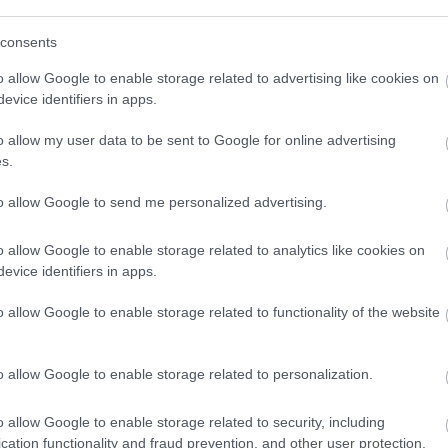
e-mobilitási központja
consents
 90.000 négyzetméteres e-mobilitási központ, amelyet
o allow Google to enable storage related to advertising like cookies on
24 szeptemberében. Ez a központ nemcsak a cég számár
evice identifiers in apps.
i és nemzetközi autóipar számára is. A telephelyen megú
p teljesítményű napelemes rendszer, egy 696 kWh
o allow my user data to be sent to Google for online advertising
9db 22 kW-os Sunnic AC és 3db 160 kW-os DC gyorstöltő
s.
to allow Google to send me personalized advertising.
o allow Google to enable storage related to analytics like cookies on
ológiai megoldások magyarországi piacának élvonalában á
evice identifiers in apps.
kínálatával támogassa az energiahatékony és
o allow Google to enable storage related to functionality of the website
lakossági és üzleti szektorban. A vállalat elkötelezett a
gát vásárlói sikerévé formálja, és hozzájáruljon egy
jövőhöz.
o allow Google to enable storage related to personalization.
o allow Google to enable storage related to security, including
cation functionality and fraud prevention, and other user protection.