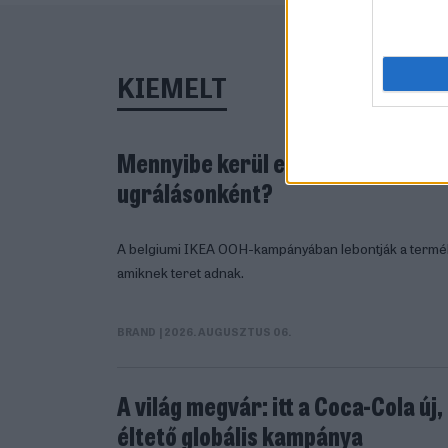
KIEMELT
Mennyibe kerül egy háromszemél
ugrálásonként?
A belgiumi IKEA OOH-kampányában lebontják a termékek
amiknek teret adnak.
BRAND
| 2026. AUGUSZTUS 06.
A világ megvár: itt a Coca-Cola új
éltető globális kampánya