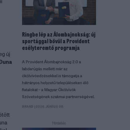
i
Ringbe lép az Álombajnokság: új
sportággal bővül a Provident
esélyteremtő programja
eg új
Duna
A Provident Álombajnokság 2.0 a
labdarúgás mellett már az
ökölvívóedzésekkel is támogatja a
hátrányos helyzetű településeken élő
fiatalokat – a Magyar Ökölvívók
Szövetségének szakmai partnerségével.
BRAND
| 2026. JÚNIUS 09.
tött
Duna
Hirdetés