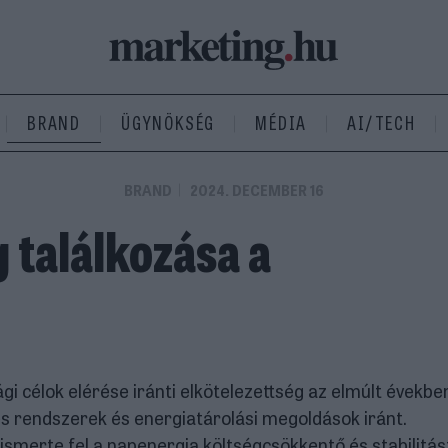
BRAND
ÜGYNÖKSÉG
MÉDIA
AI/TECH
BRAND
2024. DECEMBER 16
 találkozása a
i célok elérése iránti elkötelezettség az elmúlt évekbe
es rendszerek és energiatárolási megoldások iránt.
merte fel a napenergia költségcsökkentő és stabilitás