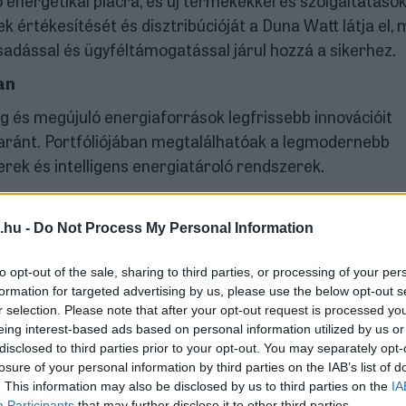
 energetikai piacra, és új termékekkel és szolgáltatások
k értékesítését és disztribúcióját a Duna Watt látja el, 
adással és ügyféltámogatással járul hozzá a sikerhez.
ban
és megújuló energiaforrások legfrissebb innovációit
gyaránt. Portfóliójában megtalálhatóak a legmodernebb
rek és intelligens energiatároló rendszerek.
m bizonyítja jobban, mint hogy a nyár végén elindított
áz vásárló választotta a
Duna Watt
töltőit. Az
.hu -
Do Not Process My Personal Information
n a III. kerületi Zay utcai telephelyen is, a
Duna Aut
to opt-out of the sale, sharing to third parties, or processing of your per
formation for targeted advertising by us, please use the below opt-out s
ok
r selection. Please note that after your opt-out request is processed y
eing interest-based ads based on personal information utilized by us or
a magyar ügyfelek prémium minőségű energiatechnológi
disclosed to third parties prior to your opt-out. You may separately opt-
ozzá. A Sunnic mellett a
Duna Watt
forgalmazza olyan
losure of your personal information by third parties on the IAB’s list of
ly, az elektromos járműtöltők egyik piacvezetője, a BYD, 
. This information may also be disclosed by us to third parties on the
IA
Participants
that may further disclose it to other third parties.