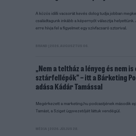
A közös idilli vacsorát kevés dolog tudja jobban megkes
családtagunk inkább a képernyőt választja helyettünk.
erre hívja fel a figyelmet egy szívfacsaró sztorival.
BRAND
| 2026. AUGUSZTUS 06.
„Nem a teltház a lényeg és nem is
sztárfellépők” – itt a Bárketing 
adása Kádár Tamással
Megérkezett a marketing.hu podcastjének második ep
Tamást, a Sziget ügyvezetőjét láttuk vendégül.
MÉDIA
| 2026. JÚLIUS 28.