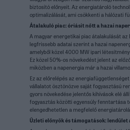
biztosító előnyeit. Az energiatároló techno
optimalizálását, ami csökkenti a hálózati
Átalakuló piac: óriásit nőtt a hazai nap
A magyar energetikai piac átalakulását az
legfrissebb adatai szerint a hazai napene
amelyből közel 4000 MW ipari létesítmény
Ez közel 50%-os növekedést jelent az előz
miközben a napenergia már a hazai villam
Ez az előrelépés az energiafüggetlenséget 
vállalatot ösztönözve saját fogyasztású r
gyors növekedése jelentős kihívások elé áll
fogyasztás közötti egyensúly fenntartása 
elengedhetetlen a megfelelő energiatárolá
Üzleti előnyök és támogatások: lendület