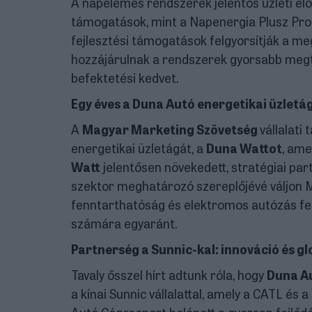
A napelemes rendszerek jelentős üzleti el
támogatások, mint a Napenergia Plusz Pro
fejlesztési támogatások felgyorsítják a me
hozzájárulnak a rendszerek gyorsabb megt
befektetési kedvet.
Egy éves a Duna Autó energetikai üzletá
A
Magyar Marketing Szövetség
vállalati 
energetikai üzletágát, a
Duna Wattot
, ame
Watt
jelentősen növekedett, stratégiai part
szektor meghatározó szereplőjévé váljon M
fenntarthatóság és elektromos autózás felé
számára egyaránt.
Partnerség a Sunnic-kal: innováció és glo
Tavaly ősszel hírt adtunk róla, hogy
Duna A
a kínai Sunnic vállalattal, amely a CATL és