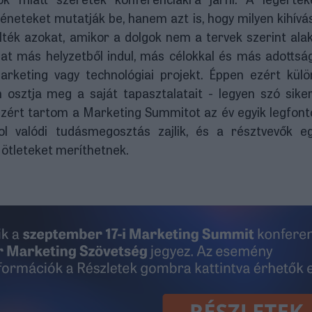
eteket mutatják be, hanem azt is, hogy milyen kihívá
ték azokat, amikor a dolgok nem a tervek szerint alak
alat más helyzetből indul, más célokkal és más adottsá
arketing vagy technológiai projekt. Éppen ezért kül
n osztja meg a saját tapasztalatait - legyen szó siker
ezért tartom a Marketing Summitot az év egyik legfon
l valódi tudásmegosztás zajlik, és a résztvevők e
i ötleteket meríthetnek.