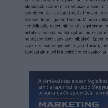
előadások számomra nemcsak a sikertörtén
szembesültek a csapatok, és hogyan kezel
Ezekből lehet igazán tanulni. Minden váll
rendelkezik, ezért nincs két egyforma m
értékes, amikor valaki nyíltan és őszinté
nehézségekről vagy akár hibákról. Éppen 
szakmai eseményének: olyan fórum, aho
tapasztalataiból is inspirációt és gyakorlat