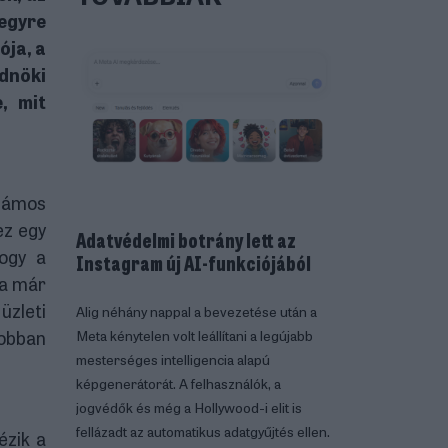
 egyre
ója, a
dnöki
, mit
számos
ez egy
Adatvédelmi botrány lett az
hogy a
Instagram új AI-funkciójából
ma már
zleti
Alig néhány nappal a bevezetése után a
jobban
Meta kénytelen volt leállítani a legújabb
mesterséges intelligencia alapú
képgenerátorát. A felhasználók, a
jogvédők és még a Hollywood-i elit is
fellázadt az automatikus adatgyűjtés ellen.
ézik a