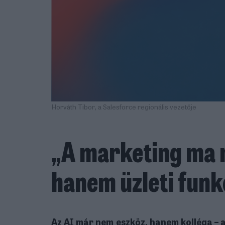
Horváth Tibor, a Salesforce regionális vezetője
„A marketing ma 
hanem üzleti funk
Az AI már nem eszköz, hanem kolléga – a