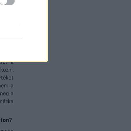
szinte
n, így
en nap
ásokat
 egyik
észt a
kozni,
rtéket
anem a
 meg a
 márka
iton?
kesebb