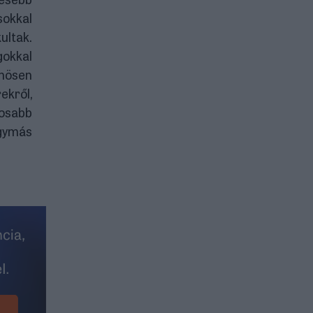
sokkal
ultak.
gokkal
önösen
ekről,
tosabb
gymás