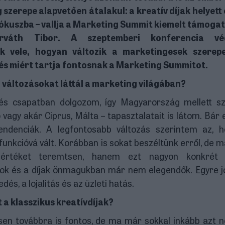
 szerepe alapvetően átalakul: a kreatív díjak helyett
fókuszba – vallja a Marketing Summit kiemelt támogat
Horváth Tibor. A szeptemberi konferencia vé
nk vele, hogyan változik a marketingesek szerepe
és miért tartja fontosnak a Marketing Summitot.
 változásokat láttál a marketing világában?
 és csapatban dolgozom, így Magyarország mellett 
 vagy akár Ciprus, Málta – tapasztalatait is látom. Bár 
tendenciák. A legfontosabb változás szerintem az, 
funkcióvá vált. Korábban is sokat beszéltünk erről, de 
értéket teremtsen, hanem ezt nagyon konkrét ü
ok és a díjak önmagukban már nem elegendők. Egyre 
és, a lojalitás és az üzleti hatás.
 a klasszikus kreatívdíjak?
sen továbbra is fontos, de ma már sokkal inkább azt n