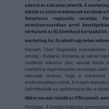
adatok és a bizalom jelentik. A marketing
inkább az üzleti eredmények kerülnek a 
Salesforce regionális vezetője, 
interjúsorozatában arról beszélgettü
várhatunk az AI következő korszakától, 
marketing.hu: Az elmúlt egy évben milyen
Horváth Tibor: Regionális szerepkörben
ország – Bulgária, Románia, az adriai régió
rendkívül sokszínű piac, vannak közös 
marketing végérvényesen stratégiai üzleti 
nemcsak elvárás, hogy a marketing 
eredményekben mérik. A kreatív kampány
felértékelődik az ügyfélmegtartás, a növeked
Akkor ma már inkább az Effie számít, mint
Pontosan. A kreatív kiválóság természete