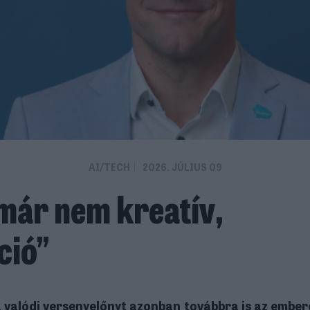
AI/TECH
2026. JÚLIUS 09
már nem kreatív,
ció”
 valódi versenyelőnyt azonban továbbra is az ember