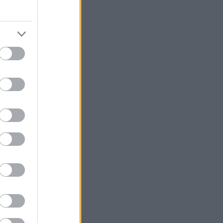
ználni
rdekes
nciák
 egyre
en AI-
i kell
tosabb
k?
 ez az
 közös
rum és
poktól