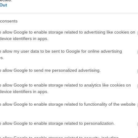
ezik, hogyan tud erre építeni, és mennyire képes úgy has
Out
 ne veszítse el az ügyfelek bizalmát. Ez egy nagyon é
 és az adatvédelem között.
consents
i munkájában?
o allow Google to enable storage related to advertising like cookies on
evice identifiers in apps.
bb világban dolgozunk, valójában a humán kompete
ndolkodni, felül kell tudnunk bírálni az AI döntéseit, és
o allow my user data to be sent to Google for online advertising
ell majd együtt irányítanunk. Hamarosan nem egyetl
s.
több digitális kollégával, akiket koordinálni és felügyeln
to allow Google to send me personalized advertising.
a. Ez lesz szerintem a következő évek egyik legfon
o allow Google to enable storage related to analytics like cookies on
evice identifiers in apps.
ta kiemelt támogatói legyetek a Marketing Summitna
erencia egyik legnagyobb technológiai partnere. De
o allow Google to enable storage related to functionality of the website
ényen, hiszen az MMSZ-szel egész évben keressük a
kra a Marketing Summit egyszerre tudásmegosztó fó
o allow Google to enable storage related to personalization.
gyfélköre rendkívül sokszínű: a gyorsan növekvő startu
o allow Google to enable storage related to security, including