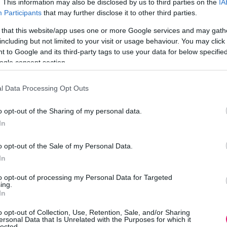
. This information may also be disclosed by us to third parties on the
IA
 marketingeseknek?
Participants
that may further disclose it to other third parties.
 kapacitáshiány. Nem arról van szó, hogy rosszak lenn
 that this website/app uses one or more Google services and may gath
including but not limited to your visit or usage behaviour. You may click 
incs elég ember a megnövekedett elvárások teljesítésé
 to Google and its third-party tags to use your data for below specifi
 A szegmentálás, a tartalomgyártás, a riporting vagy é
ogle consent section.
 feladatok, amelyeket emberi erőforrással egyre ne
l Data Processing Opt Outs
ingesekre lesz szükség?
o opt-out of the Sharing of my personal data.
ondolják. A prompt írás például szerintem rövid időn
In
tud prezentációt készíteni vagy keresni az internete
o opt-out of the Sale of my Personal Data.
mészetesen fog együtt dolgozni generatív AI-rendszer
In
.
to opt-out of processing my Personal Data for Targeted
ing.
In
a és az ügyfélbizalom kialakítása. Maga a technológia
o opt-out of Collection, Use, Retention, Sale, and/or Sharing
y önmagában nem jelent majd versenyelőnyt. Sokkal fon
ersonal Data that Is Unrelated with the Purposes for which it
lected.