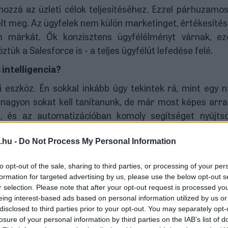
 hozzá az üzleti célok teljesítéséhez. Ezzel párhuzamo
lt meg. Az ügyfelek nem külön marketinget, értékesítés
en márkát. Ők konzisztens ügyfélélményt várnak, ez
tük a Salesforce is - a teljes ügyfélút lefedése felé.
intelligencia?
eszköz. Én sokkal inkább úgy tekintek rá, mint egy 
 nagyon sokat kell tanítanunk, de már most képes arra
t, és az automatizációban komoly segítséget nyújts
apatok működését.
.hu -
Do Not Process My Personal Information
tinges témája továbbra is az AI lesz?
int mondjuk két évvel ezelőtt. A Salesforce minden
to opt-out of the sale, sharing to third parties, or processing of your per
formation for targeted advertising by us, please use the below opt-out s
ását, amelyben több ezer marketingvezetőt kérdezü
r selection. Please note that after your opt-out request is processed y
ntosabb téma, de változott a hozzáállás. Korábban sok c
eing interest-based ads based on personal information utilized by us or
tivált. Ma már sokkal inkább az a kérdés, hogyan leh
disclosed to third parties prior to your opt-out. You may separately opt-
erctől kezdve valódi üzleti értéket teremtsen.
losure of your personal information by third parties on the IAB’s list of