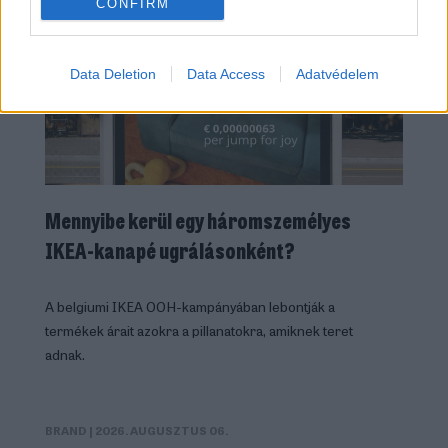
CONFIRM
Data Deletion
Data Access
Adatvédelem
Mennyibe kerül egy háromszemélyes
IKEA-kanapé ugrálásonként?
A belgiumi IKEA OOH-kampányában lebontják a
termékek árait azokra a pillanatokra, amiknek teret
adnak.
BRAND
| 2026. AUGUSZTUS 06.