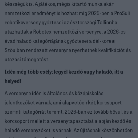
készségük is. A játékos, mégis kitartó munka akár
nemzetközi eredményt is hozhat: míg 2025-ben a ProSuli
robotikaverseny győztesei az észtországi Tallinnba
utazhattak a Robotex nemzetközi versenyre, a 2026-os
évad haladó kategóriájának győztesei a dél-koreai
Szöulban rendezett versenyre nyerhetnek kvalifikációt és
utazási támogatást.
Idén még több esély: legyél kezdő vagy haladó, itt a
helyed!
A versenyre idén is általános és középiskolás
jelentkezőket várnak, ami alapvetően két, korcsoport
szerinti kategóriát teremt. 2026-ban ez tovább bővül, és a
korcsoport mellett a versenytapasztalat alapján kezdő és
haladó versenyzőket is várnak. Az újításnak köszönhetően