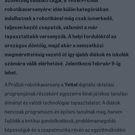
robotikaversenyére: idén külön kategóriában
indulhatnak a robotikával még csak ismerkedő,
teljesen kezdő csapatok, valamint a már
tapasztaltabb versenyzők. A helyi fordulóktól az
országos döntőig, majd akár a nemzetközi
megmérettetésig vezető út így újabb diákok és iskolák
számára válik elérhetővé. Jelentkezni február 9-ig
lehet.
A ProSuli robotikaverseny a
Yettel
digitális oktatási
programjának részeként egyszerre kínál játékos tanulási
élményt és valódi technológiai tapasztalatot. A diákok
nemcsak programozni és építeni tanulnak meg, hanem
fejlődik a kritikai gondolkodásuk, problémamegoldó
képességük és a csapatmunka révén az együttműködési