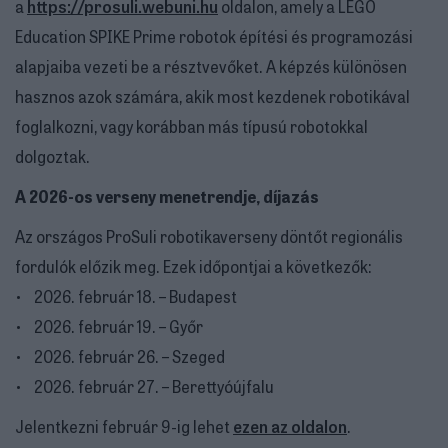
a
https://prosuli.webuni.hu
oldalon, amely a LEGO
Education SPIKE Prime robotok építési és programozási
alapjaiba vezeti be a résztvevőket. A képzés különösen
hasznos azok számára, akik most kezdenek robotikával
foglalkozni, vagy korábban más típusú robotokkal
dolgoztak.
A 2026-os verseny menetrendje, díjazás
Az országos ProSuli robotikaverseny döntőt regionális
fordulók előzik meg. Ezek időpontjai a következők:
• 2026. február 18. – Budapest
• 2026. február 19. – Győr
• 2026. február 26. – Szeged
• 2026. február 27. – Berettyóújfalu
Jelentkezni február 9-ig lehet
ezen az oldalon
.