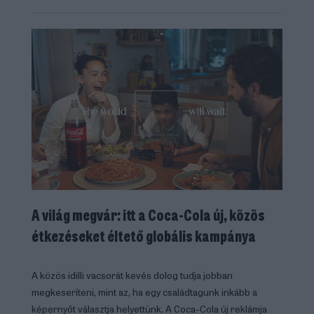
A világ megvár: itt a Coca-Cola új, közös
étkezéseket éltető globális kampánya
A közös idilli vacsorát kevés dolog tudja jobban
megkeseríteni, mint az, ha egy családtagunk inkább a
képernyőt választja helyettünk. A Coca-Cola új reklámja