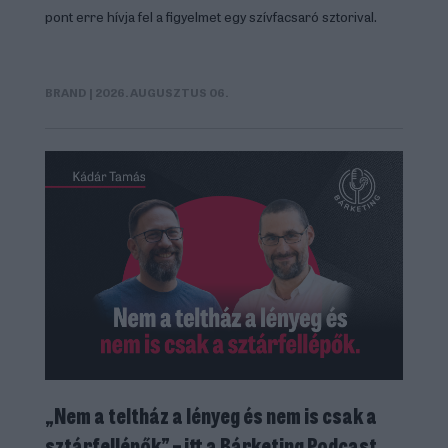
pont erre hívja fel a figyelmet egy szívfacsaró sztorival.
BRAND
| 2026. AUGUSZTUS 06.
„Nem a teltház a lényeg és nem is csak a
sztárfellépők” – itt a Bárketing Podcast