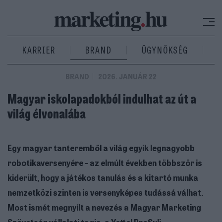
KARRIER
BRAND
ÜGYNÖKSÉG
BRAND
2026. JANUÁR 22
Magyar iskolapadokból indulhat az út a
világ élvonalába
Egy magyar tanteremből a világ egyik legnagyobb
robotikaversenyére – az elmúlt években többször is
kiderült, hogy a játékos tanulás és a kitartó munka
nemzetközi szinten is versenyképes tudássá válhat.
Most ismét megnyílt a nevezés a Magyar Marketing
Szövetség vállalati tagja, a Yettel ProSuli