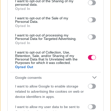
not limited to your visit or usage behaviour. You may click to
I want to opt-out of the Sharing of my
personal data.
grant or deny consent to Google and its third-party tags to
Opted In
use your data for below specified purposes in below Google
consent section.
I want to opt-out of the Sale of my
Personal Data.
Opted In
I want to opt-out of processing my
Personal Data for Targeted Advertising.
Opted In
A funkció csökkenti a háttérzajt, és kiemeli az
I want to opt-out of Collection, Use,
emberi szót
Retention, Sale, and/or Sharing of my
Personal Data that Is Unrelated with the
Purposes for which it was collected.
Opted Out
A Samsung Galaxy Buds4 széria a HD Voice funkcióval tisztább
hangminőségű hívásokat kínál.
Google consents
I want to allow Google to enable storage
BRAND
| 2026. MÁRCIUS 27.
related to advertising like cookies on web or
device identifiers in apps.
I want to allow my user data to be sent to
Hirdetés