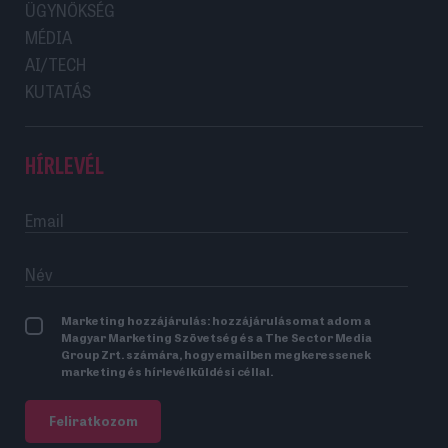
ÜGYNÖKSÉG
MÉDIA
AI/TECH
KUTATÁS
HÍRLEVÉL
Marketing hozzájárulás: hozzájárulásomat adom a
Magyar Marketing Szövetség és a The Sector Media
Group Zrt. számára, hogy emailben megkeressenek
marketing és hírlevélküldési céllal.
Feliratkozom