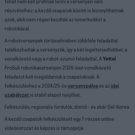
tehát nem kell profinak lenni a versenyen való
részvételhez; a kezdő csapatok között is bizonyíthatnak
azok, akik nem régen kezdték az ismerkedést a
robotikával.
A robotversenyek történelmében többféle feladattal
találkozhattak a versenyzők, így a két legelterjedtebbel, a
vonalkövető vagy a robot-szumó feladattal. A
Yettel
ProSuli robotikaversenyen 2026-ban vonalkövető
feladatot kell megoldaniuk a csapatoknak. A
felkészüléshez a 2024/25-ös
versenypálya
és az
idei
szabályzat
is stabil alapot nyújthat.
Felkészülés, regionális fordulók, döntő – és akár Dél-Korea
A kezdő csapatok felkészülését egy 7 részes online
videósorozat és képzés is támogatja