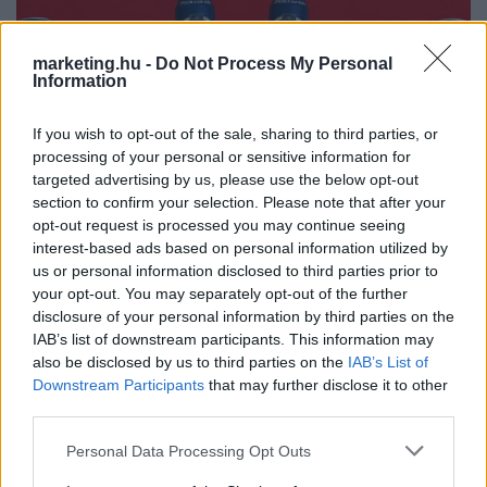
marketing.hu -
Do Not Process My Personal
Information
If you wish to opt-out of the sale, sharing to third parties, or
processing of your personal or sensitive information for
targeted advertising by us, please use the below opt-out
Meccsnézéshez, sztorizáshoz és Balcsizáshoz:
section to confirm your selection. Please note that after your
mindennapi pillanatokkal színesíti a Kőbányai a
opt-out request is processed you may continue seeing
sörösdobozait
interest-based ads based on personal information utilized by
us or personal information disclosed to third parties prior to
A Kőbányai idei limitált dobozain a pecázás, a fűnyírás utáni
your opt-out. You may separately opt-out of the further
megérdemelt pihenő és a péntek esti lazítás is fókuszba kerül.
disclosure of your personal information by third parties on the
IAB’s list of downstream participants. This information may
also be disclosed by us to third parties on the
IAB’s List of
BRAND
| 2026. JÚNIUS 24.
Downstream Participants
that may further disclose it to other
third parties.
Please note that this website/app uses one or more Google
Personal Data Processing Opt Outs
services and may gather and store information including but