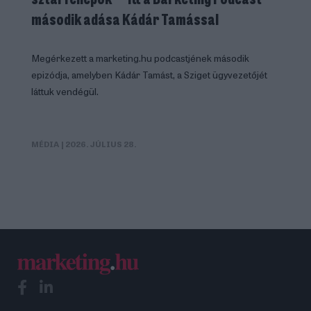
második adása Kádár Tamással
Megérkezett a marketing.hu podcastjének második
epizódja, amelyben Kádár Tamást, a Sziget ügyvezetőjét
láttuk vendégül.
MÉDIA
| 2026. JÚLIUS 28.