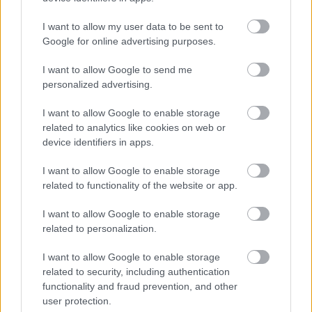
I want to allow my user data to be sent to
Google for online advertising purposes.
I want to allow Google to send me
personalized advertising.
I want to allow Google to enable storage
related to analytics like cookies on web or
device identifiers in apps.
I want to allow Google to enable storage
related to functionality of the website or app.
Tatár Györgyöt választotta új elnökségi tagnak és
alelnöknek a MaReSz
I want to allow Google to enable storage
related to personalization.
A Magyarországi Rendezvényszervezők és -szolgáltatók
I want to allow Google to enable storage
Szövetsége (MaReSz) 2026. július 17-én rendkívüli közgyűlést tartott
related to security, including authentication
Budapesten, ahol kijelölték Szántó Balázs utódját a poszton.
functionality and fraud prevention, and other
user protection.
KARRIER
| 2026. JÚLIUS 20.