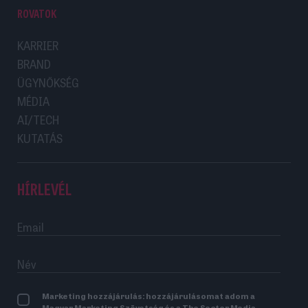
ROVATOK
KARRIER
BRAND
ÜGYNÖKSÉG
MÉDIA
AI/TECH
KUTATÁS
HÍRLEVÉL
Marketing hozzájárulás: hozzájárulásomat adom a
Magyar Marketing Szövetség és a The Sector Media