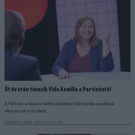
Öt év után távozik Vida Kamilla a Partizántól
A Partizán szokásos hétfői adásában Vida Kamilla váratlanul
elbúcsúzott a nézőktől.
KARRIER
| 2026. AUGUSZTUS 03.