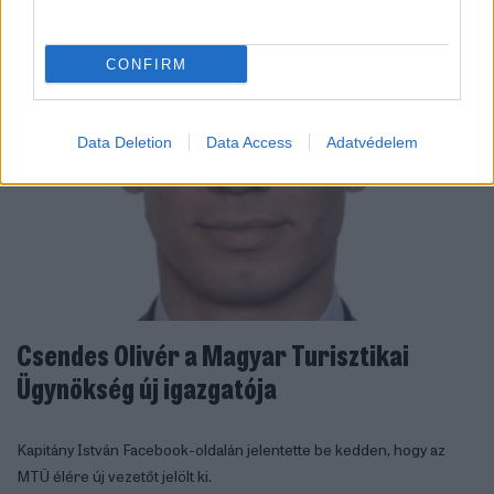
CONFIRM
Data Deletion
Data Access
Adatvédelem
Csendes Olivér a Magyar Turisztikai
Ügynökség új igazgatója
Kapitány István Facebook-oldalán jelentette be kedden, hogy az
MTÜ élére új vezetőt jelölt ki.