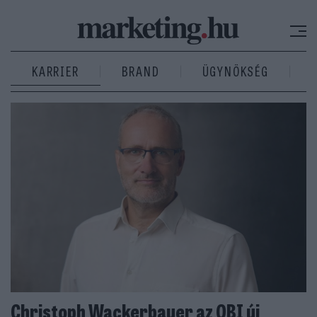
KARRIER
BRAND
ÜGYNÖKSÉG
Christoph Wackerbauer az OBI új