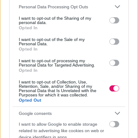
Please note that this website/app uses one or more Google
Personal Data Processing Opt Outs
services and may gather and store information including but
not limited to your visit or usage behaviour. You may click to
I want to opt-out of the Sharing of my
personal data.
grant or deny consent to Google and its third-party tags to
Opted In
use your data for below specified purposes in below Google
consent section.
I want to opt-out of the Sale of my
Personal Data.
Opted In
I want to opt-out of processing my
Personal Data for Targeted Advertising.
Opted In
I want to opt-out of Collection, Use,
Jan Becker visszatér a Porsche Lifestyle élére
Retention, Sale, and/or Sharing of my
Personal Data that Is Unrelated with the
Purposes for which it was collected.
Opted Out
Dr. Jan Becker 2026. október 1-jei hatállyal foglalja el a Porsche
Lifestyle GmbH & Co. KG vezérigazgatói és ügyvezető elnöki székét.
Google consents
KARRIER
| 2026. JÚLIUS 27.
I want to allow Google to enable storage
related to advertising like cookies on web or
device identifiers in apps.