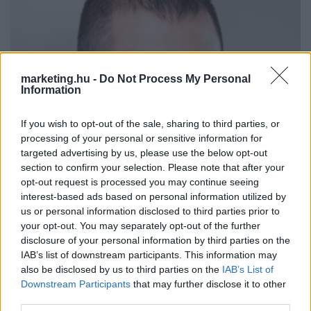
marketing.hu -
Do Not Process My Personal
Information
If you wish to opt-out of the sale, sharing to third parties, or
processing of your personal or sensitive information for
targeted advertising by us, please use the below opt-out
section to confirm your selection. Please note that after your
opt-out request is processed you may continue seeing
interest-based ads based on personal information utilized by
Lukács Attila, az RTL volt sajtósa a közmédiához
us or personal information disclosed to third parties prior to
igazolt
your opt-out. You may separately opt-out of the further
disclosure of your personal information by third parties on the
Kedden jelentette be Facebookon a hírt Lukács Attila.
IAB’s list of downstream participants. This information may
also be disclosed by us to third parties on the
IAB’s List of
KARRIER
| 2026. JÚLIUS 29.
Downstream Participants
that may further disclose it to other
third parties.