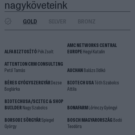
nagyköveteink
GOLD
SILVER
BRONZ
AMC NETWORKS CENTRAL
ALFA BIZTOSÍTÓ
Pék Zsolt
EUROPE
Hegyi Katalin
ATTENTION CRM CONSULTING
Pető Tamás
AUCHAN
Balázs Ildikó
BÉRES GYÓGYSZERGYÁR
Dezse
BIOTECH USA
Tóth Szabolcs
Boglárka
Attila
BIOTECHUSA /SCITEC & SHOP
BUILDER
Nagy Szabolcs
BONAFARM
Lőrinczy Gyöngyi
BORSODI SÖRGYÁR
Spiegel
BOSCH MAGYARORSZÁG
Bodó
György
Teodóra