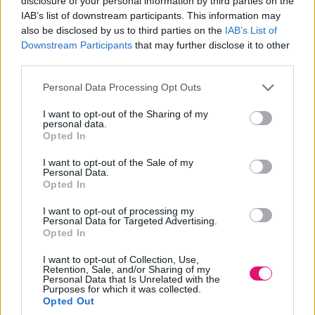
disclosure of your personal information by third parties on the
IAB’s list of downstream participants. This information may
also be disclosed by us to third parties on the
IAB’s List of
Felügyelő Bizottság
Downstream Participants
that may further disclose it to other
third parties.
Please note that this website/app uses one or more Google
Personal Data Processing Opt Outs
services and may gather and store information including but
not limited to your visit or usage behaviour. You may click to
I want to opt-out of the Sharing of my
personal data.
grant or deny consent to Google and its third-party tags to
Opted In
use your data for below specified purposes in below Google
consent section.
I want to opt-out of the Sale of my
Personal Data.
Opted In
I want to opt-out of processing my
Personal Data for Targeted Advertising.
Opted In
I want to opt-out of Collection, Use,
Vas Zoltán Levente
Retention, Sale, and/or Sharing of my
Personal Data that Is Unrelated with the
Purposes for which it was collected.
A FELÜGYELŐ BIZOTTSÁG ELNÖKE
Opted Out
A4C MARKETING