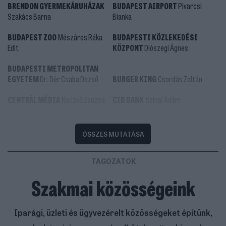
BRENDON GYERMEKÁRUHÁZAK
BUDAPEST AIRPORT
Pivarcsi
Szakács Barna
Bianka
BUDAPEST ZOO
Mészáros Réka
BUDAPESTI KÖZLEKEDÉSI
Edit
KÖZPONT
Diószegi Ágnes
BUDAPESTI METROPOLITAN
EGYETEM
Dr. Dér Csaba Dezső
BURGER KING
Csordás Zoltán
CENTRÁL MÉDIA
Roczkó Zsuzsa
CIB BANK
Szinai Ádám
COCA-COLA MAGYARORSZÁG
Mérő Ádám
COFIDIS
Frei Andrea
ÖSSZES MUTATÁSA
DECATHLON
Herczeg Lilla
DELOITTE
Nagy Marcell
TAGOZATOK
DM DROGERIE-MARKT
Kanyó
Szakmai közösségeink
DIEGO
Pincési Orsolya
Roland
DUNA DRÁVA CEMENT
Slániczné
Iparági, üzleti és ügyvezérelt közösségeket építünk,
DREHER SÖRGYÁRAK
Szabó Ibolya
Molnár Ildikó