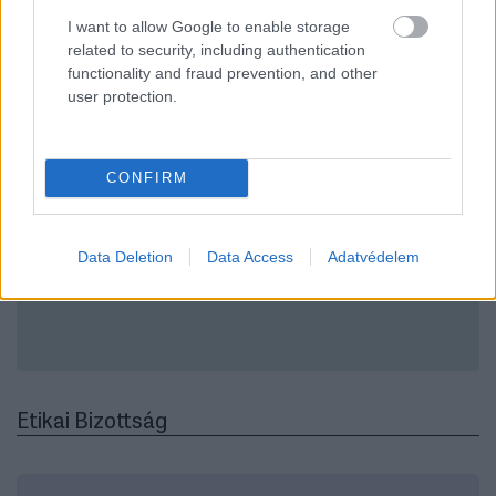
I want to allow Google to enable storage
related to security, including authentication
functionality and fraud prevention, and other
user protection.
Turgonyi Szabolcs
CONFIRM
FELÜGYELŐ BIZOTTSÁGI TAG
MBH BANK
Data Deletion
Data Access
Adatvédelem
Etikai Bizottság