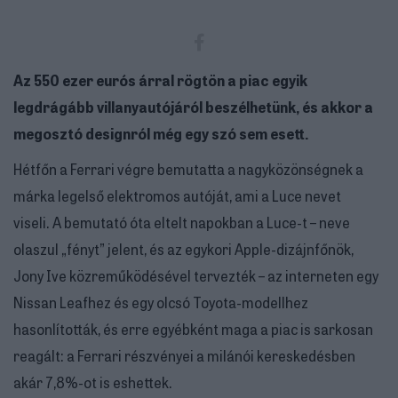
Az 550 ezer eurós árral rögtön a piac egyik
legdrágább villanyautójáról beszélhetünk, és akkor a
megosztó designról még egy szó sem esett.
Hétfőn a Ferrari végre bemutatta a nagyközönségnek a
márka legelső elektromos autóját, ami a Luce nevet
viseli. A bemutató óta eltelt napokban a Luce-t – neve
olaszul „fényt” jelent, és az egykori Apple-dizájnfőnök,
Jony Ive közreműködésével tervezték – az interneten egy
Nissan Leafhez és egy olcsó Toyota-modellhez
hasonlították, és erre egyébként maga a piac is sarkosan
reagált: a Ferrari részvényei a milánói kereskedésben
akár 7,8%-ot is eshettek.