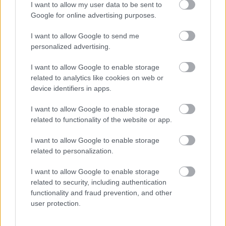
I want to allow my user data to be sent to
Google for online advertising purposes.
I want to allow Google to send me
personalized advertising.
I want to allow Google to enable storage
related to analytics like cookies on web or
device identifiers in apps.
I want to allow Google to enable storage
related to functionality of the website or app.
I want to allow Google to enable storage
Összeállt a Zwack a Motóval és
related to personalization.
megszületett az Unicummal készült pizza
I want to allow Google to enable storage
related to security, including authentication
functionality and fraud prevention, and other
A Zwack és a Moto Pizza rendhagyó kollaborációjának
user protection.
köszönhetően megszületett az Unicummal készült pizza,
ami egy hónapig elérhető.