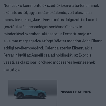
Nemcsak a kommentelők szedték ízeire a történelminek
számító autót, ugyanis Carlo Calenda, volt olasz ipari
miniszter, (aki egykor a Ferrarinál is dolgozott), a Luce-t
„esztétikai és technológiai sértésnek” nevezte
mindenkivel szemben, aki szereti a Ferrarit, majd az
alkalmat megragadva átfogó ítéletet mondott John Elkann
eddigi tevékenységéről. Calenda szerint Elkann, aki a
Ferrarin kívül az Agnelli család holdingját, az Exort is
vezeti, az olasz ipari örökség módszeres leépítésének
irányítója.