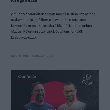
A műsorvezetőnek kiszemelt, most a Blikknek nyilatkozó
szakember Hajdú Gáborral egyetemben egynapos
karriert futott be az újjáalakuló közmédiában, azonban
Magyar Péter miniszterelnök és a kommentelők
közbeavatkoztak.
MÉDIA
| 2026. AUGUSZTUS 07.