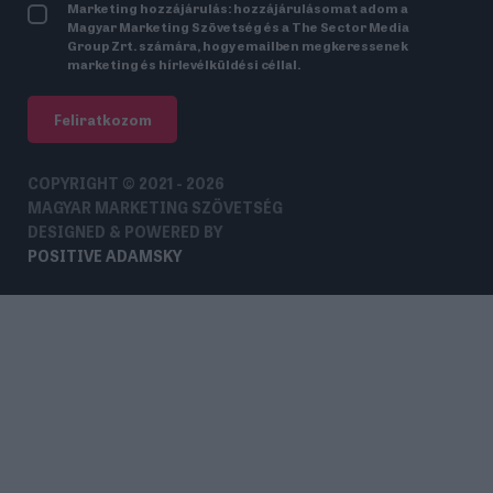
Marketing hozzájárulás: hozzájárulásomat adom a
Magyar Marketing Szövetség és a The Sector Media
Group Zrt. számára, hogy emailben megkeressenek
marketing és hírlevélküldési céllal.
Feliratkozom
COPYRIGHT © 2021 - 2026
MAGYAR MARKETING SZÖVETSÉG
DESIGNED & POWERED BY
POSITIVE ADAMSKY