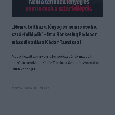
„Nem a teltház a lényeg és nem is csak a
sztárfellépők” – itt a Bárketing Podcast
második adása Kádár Tamással
Megérkezett a marketing.hu podcastjének második
epizódja, amelyben Kádár Tamást, a Sziget ügyvezetőjét
láttuk vendégül.
MÉDIA
| 2026. JÚLIUS 28.