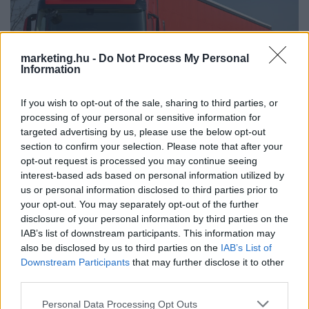
marketing.hu -
Do Not Process My Personal
Information
If you wish to opt-out of the sale, sharing to third parties, or
processing of your personal or sensitive information for
targeted advertising by us, please use the below opt-out
section to confirm your selection. Please note that after your
opt-out request is processed you may continue seeing
E-kamionokkal zöldíti logisztikai rendszerét a
interest-based ads based on personal information utilized by
Coca-Cola HBC Magyarország
us or personal information disclosed to third parties prior to
your opt-out. You may separately opt-out of the further
A Coca-Cola HBC Magyarország olyan korszerű logisztikai
disclosure of your personal information by third parties on the
megoldások alkalmazásán dolgozik, amelyek a működési
IAB’s list of downstream participants. This information may
hatékonyság mellett a környezeti terhelés csökkentését is
also be disclosed by us to third parties on the
IAB’s List of
Downstream Participants
that may further disclose it to other
támogatják.
third parties.
AI/TECH
| 2026. MÁJUS 18.
Please note that this website/app uses one or more Google
Personal Data Processing Opt Outs