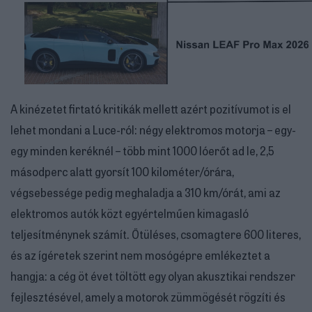
A kinézetet firtató kritikák mellett azért pozitívumot is el
lehet mondani a Luce-ról: négy elektromos motorja – egy-
egy minden keréknél – több mint 1000 lóerőt ad le, 2,5
másodperc alatt gyorsít 100 kilométer/órára,
végsebessége pedig meghaladja a 310 km/órát, ami az
elektromos autók közt egyértelműen kimagasló
teljesítménynek számít. Ötüléses, csomagtere 600 literes,
és az ígéretek szerint nem mosógépre emlékeztet a
hangja: a cég öt évet töltött egy olyan akusztikai rendszer
fejlesztésével, amely a motorok zümmögését rögzíti és