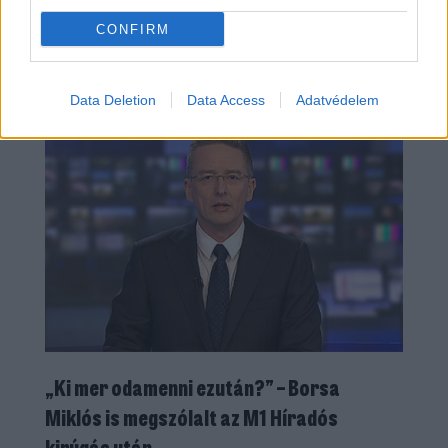
CONFIRM
BRAND
| 2026. AUGUSZTUS 07.
Data Deletion
Data Access
Adatvédelem
„Ki mer odamenni ezután?” – Borsa
Miklós is megszólalt az M1 Híradós
kirúgás után