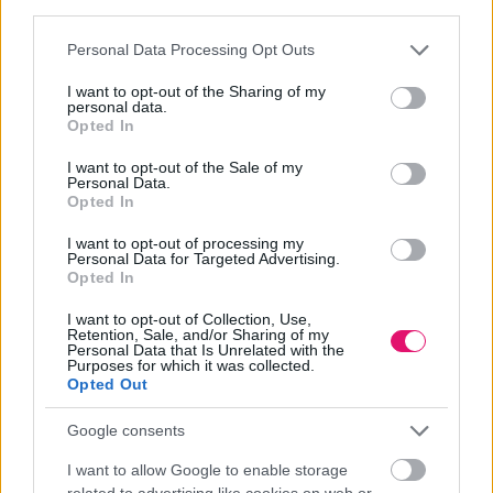
third parties.
egy szó sem esett.
Please note that this website/app uses one or more Google
Personal Data Processing Opt Outs
services and may gather and store information including but
AI/TECH
| 2026. MÁJUS 26.
not limited to your visit or usage behaviour. You may click to
I want to opt-out of the Sharing of my
personal data.
grant or deny consent to Google and its third-party tags to
Opted In
use your data for below specified purposes in below Google
consent section.
Hirdetés
I want to opt-out of the Sale of my
Personal Data.
Opted In
I want to opt-out of processing my
Personal Data for Targeted Advertising.
Opted In
I want to opt-out of Collection, Use,
Retention, Sale, and/or Sharing of my
Personal Data that Is Unrelated with the
Purposes for which it was collected.
Opted Out
Google consents
I want to allow Google to enable storage
related to advertising like cookies on web or