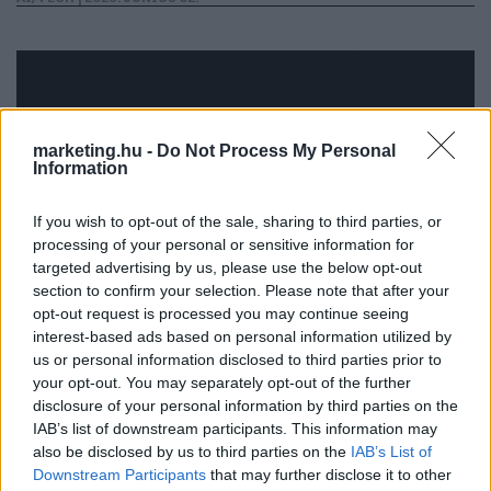
marketing.hu -
Do Not Process My Personal
Information
If you wish to opt-out of the sale, sharing to third parties, or
processing of your personal or sensitive information for
targeted advertising by us, please use the below opt-out
section to confirm your selection. Please note that after your
opt-out request is processed you may continue seeing
interest-based ads based on personal information utilized by
us or personal information disclosed to third parties prior to
Történelmi pillanat: megérkezett a Ferrari első
your opt-out. You may separately opt-out of the further
elektromos autója
disclosure of your personal information by third parties on the
IAB’s list of downstream participants. This information may
Az 550 ezer eurós árral rögtön a piac egyik legdrágább
also be disclosed by us to third parties on the
IAB’s List of
Downstream Participants
that may further disclose it to other
villanyautójáról beszélhetünk, és akkor a megosztó designról még