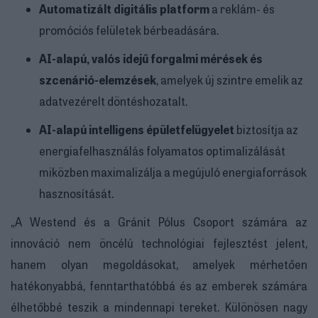
Automatizált digitális platform
a reklám- és
promóciós felületek bérbeadására.
AI-alapú, valós idejű forgalmi mérések és
szcenárió-elemzések
, amelyek új szintre emelik az
adatvezérelt döntéshozatalt.
AI-alapú intelligens épületfelügyelet
biztosítja az
energiafelhasználás folyamatos optimalizálását
miközben maximalizálja a megújuló energiaforrások
hasznosítását.
„A Westend és a Gránit Pólus Csoport számára az
innováció nem öncélú technológiai fejlesztést jelent,
hanem olyan megoldásokat, amelyek mérhetően
hatékonyabbá, fenntarthatóbbá és az emberek számára
élhetőbbé teszik a mindennapi tereket. Különösen nagy