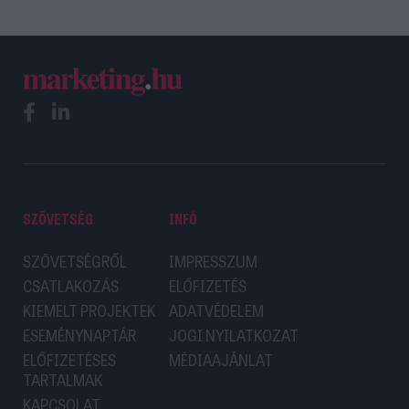
SZÖVETSÉG
INFÓ
SZÖVETSÉGRŐL
IMPRESSZUM
CSATLAKOZÁS
ELŐFIZETÉS
KIEMELT PROJEKTEK
ADATVÉDELEM
ESEMÉNYNAPTÁR
JOGI NYILATKOZAT
ELŐFIZETÉSES
MÉDIAAJÁNLAT
TARTALMAK
KAPCSOLAT