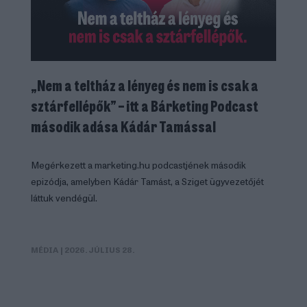
„Nem a teltház a lényeg és nem is csak a
sztárfellépők” – itt a Bárketing Podcast
második adása Kádár Tamással
Megérkezett a marketing.hu podcastjének második
epizódja, amelyben Kádár Tamást, a Sziget ügyvezetőjét
láttuk vendégül.
MÉDIA
| 2026. JÚLIUS 28.