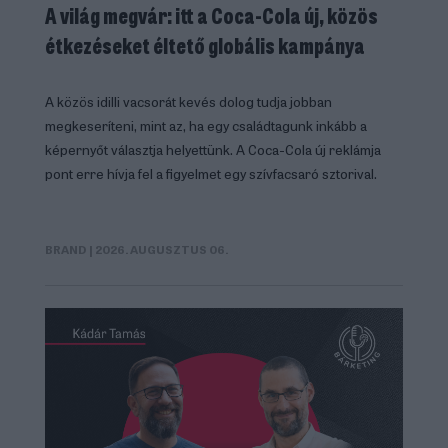
A világ megvár: itt a Coca-Cola új, közös
étkezéseket éltető globális kampánya
A közös idilli vacsorát kevés dolog tudja jobban
megkeseríteni, mint az, ha egy családtagunk inkább a
képernyőt választja helyettünk. A Coca-Cola új reklámja
pont erre hívja fel a figyelmet egy szívfacsaró sztorival.
BRAND
| 2026. AUGUSZTUS 06.