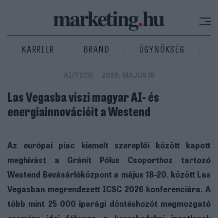
KARRIER
BRAND
ÜGYNÖKSÉG
AI/TECH
2026. MÁJUS 15
Las Vegasba viszi magyar AI- és
energiainnovációit a Westend
Az európai piac kiemelt szereplői között kapott
meghívást a Gránit Pólus Csoporthoz tartozó
Westend Bevásárlóközpont a május 18–20. között Las
Vegasban megrendezett ICSC 2026 konferenciára
.
A
több mint 25 000 iparági döntéshozót megmozgató
esemény idei fókusza a kereskedelmi ingatlanok