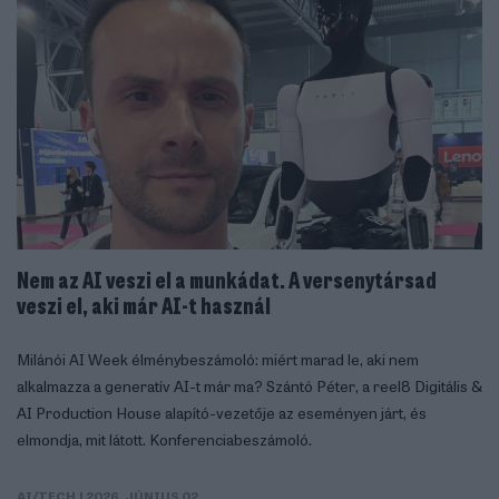
Nem az AI veszi el a munkádat. A versenytársad
veszi el, aki már AI-t használ
Milánói AI Week élménybeszámoló: miért marad le, aki nem
alkalmazza a generatív AI-t már ma? Szántó Péter, a reel8 Digitális &
AI Production House alapító-vezetője az eseményen járt, és
elmondja, mit látott. Konferenciabeszámoló.
AI/TECH
| 2026. JÚNIUS 02.