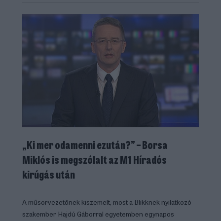
„Ki mer odamenni ezután?” – Borsa
Miklós is megszólalt az M1 Híradós
kirúgás után
A műsorvezetőnek kiszemelt, most a Blikknek nyilatkozó
szakember Hajdú Gáborral egyetemben egynapos