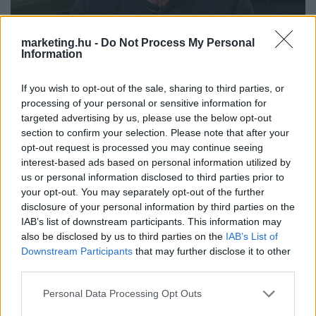
marketing.hu -
Do Not Process My Personal
Information
Sorra fakadnak ki a reklámosok a Balásy-interjú
után
If you wish to opt-out of the sale, sharing to third parties, or
processing of your personal or sensitive information for
targeted advertising by us, please use the below opt-out
A reklám- és kommunikációs szakma több képviselője is reagált
section to confirm your selection. Please note that after your
arra, hogy Balásy felajánlotta cégeit az államnak, például Urbán Zsolt,
opt-out request is processed you may continue seeing
Pál Zsombor, Marosi Gergely, Persely Tamás és Erdős Ákos és
interest-based ads based on personal information utilized by
Prezenszki Alex is.
us or personal information disclosed to third parties prior to
your opt-out. You may separately opt-out of the further
disclosure of your personal information by third parties on the
ÜGYNÖKSÉG
| 2026. MÁJUS 05.
IAB’s list of downstream participants. This information may
also be disclosed by us to third parties on the
IAB’s List of
Downstream Participants
that may further disclose it to other
third parties.
Please note that this website/app uses one or more Google
Personal Data Processing Opt Outs
services and may gather and store information including but