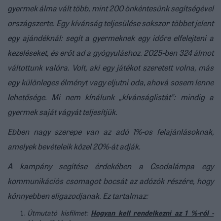
gyermek álma vált több, mint 200 önkéntesünk segítségével
országszerte. Egy kívánság teljesülése sokszor többet jelent
egy ajándéknál: segít a gyermeknek egy időre elfelejteni a
kezeléseket, és erőt ad a gyógyuláshoz. 2025-ben 324 álmot
váltottunk valóra. Volt, aki egy játékot szeretett volna, más
egy különleges élményt vagy eljutni oda, ahová sosem lenne
lehetősége. Mi nem kínálunk „kívánságlistát”: mindig a
gyermek saját vágyát teljesítjük.
Ebben nagy szerepe van az adó 1%-os felajánlásoknak,
amelyek bevételeik közel 20%-át adják.
A kampány segítése érdekében a Csodalámpa egy
kommunikációs csomagot bocsát az adózók részére, hogy
könnyebben eligazodjanak. Ez tartalmaz:
Útmutató kisfilmet:
Hogyan kell rendelkezni az 1 %-ról -