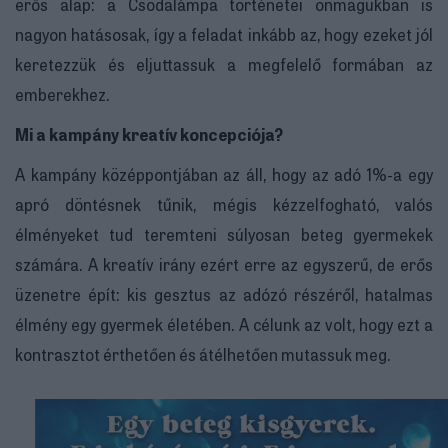
erős alap: a Csodalámpa történetei önmagukban is
nagyon hatásosak, így a feladat inkább az, hogy ezeket jól
keretezzük és eljuttassuk a megfelelő formában az
emberekhez.
Mi a kampány kreatív koncepciója?
A kampány középpontjában az áll, hogy az adó 1%-a egy
apró döntésnek tűnik, mégis kézzelfogható, valós
élményeket tud teremteni súlyosan beteg gyermekek
számára. A kreatív irány ezért erre az egyszerű, de erős
üzenetre épít: kis gesztus az adózó részéről, hatalmas
élmény egy gyermek életében. A célunk az volt, hogy ezt a
kontrasztot érthetően és átélhetően mutassuk meg.