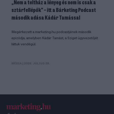
„Nem a teltház a lényeg és nem is csak a
sztárfellépők” – itt a Bárketing Podcast
második adása Kádár Tamással
Megérkezett a marketing.hu podcastjének második
epizódja, amelyben Kádár Tamást, a Sziget ügyvezetőjét
láttuk vendégül.
MÉDIA
| 2026. JÚLIUS 28.