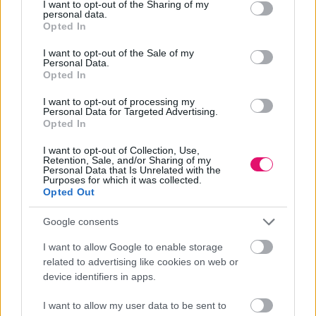
not limited to your visit or usage behaviour. You may click to
I want to opt-out of the Sharing of my
personal data.
grant or deny consent to Google and its third-party tags to
Opted In
use your data for below specified purposes in below Google
consent section.
I want to opt-out of the Sale of my
Personal Data.
Opted In
I want to opt-out of processing my
Personal Data for Targeted Advertising.
Opted In
A Serviceplan lesz a Porsche globális vezető
marketingügynöksége 2027-től
I want to opt-out of Collection, Use,
Retention, Sale, and/or Sharing of my
Personal Data that Is Unrelated with the
Purposes for which it was collected.
A német Grabarz & Partner és United Digital Group (UDG)
Opted Out
marketingfeladatait veszi át az ügynökség januárban.
Google consents
ÜGYNÖKSÉG
| 2026. AUGUSZTUS 06.
I want to allow Google to enable storage
related to advertising like cookies on web or
device identifiers in apps.
Hirdetés
I want to allow my user data to be sent to