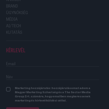
BRAND
ÜGYNÖKSÉG
MÉDIA
AI/TECH
KUTATÁS
HÍRLEVÉL
Marketing hozzájárulás: hozzájárulásomat adom a
Magyar Marketing Szövetség és a The Sector Media
Group Zrt. számára, hogy emailben megkeressenek
marketing és hírlevélküldési céllal.