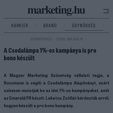
KARRIER
BRAND
ÜGYNÖKSÉG
ÜGYNÖKSÉG
2026. MÁJUS 11
A Csodalámpa 1%-os kampánya is pro
bono készült
A Magyar Marketing Szövetség vállalati tagja, a
Rossmann is segíti a Csodalámpa Alapítványt, ezért
szívesen mutatjuk be az idei 1%-os kampányukat, amit
az Emerald PR készít. Lakatos Zsófiát kérdeztük arról,
hogyan készült a pro bono kampány.