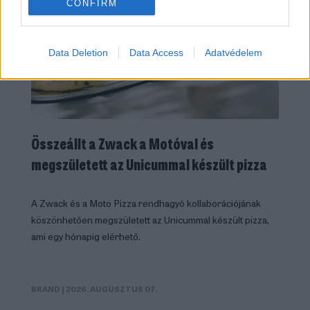
CONFIRM
Data Deletion
Data Access
Adatvédelem
Összeállt a Zwack a Motóval és
megszületett az Unicummal készült pizza
A Zwack és a Moto Pizza rendhagyó kollaborációjának
köszönhetően megszületett az Unicummal készült pizza,
ami egy hónapig elérhető.
BRAND
| 2026. AUGUSZTUS 07.