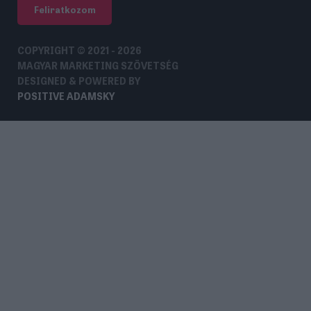
Feliratkozom
COPYRIGHT © 2021 - 2026
MAGYAR MARKETING SZÖVETSÉG
DESIGNED & POWERED BY
POSITIVE ADAMSKY