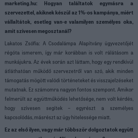
marketing.hu: Hogyan találtatok egymásra a
szervezettel, akiknek készül az 1%-os kampánya, miért
vállaltátok, esetleg van-e valamilyen személyes oka,
amit szívesen megosztanál?
Lakatos Zsófia: A Csodalámpa Alapítvány ügyvezetőjét
régóta ismerem, így már korábban is volt rálátásom a
munkájukra. Az évek során azt láttam, hogy egy rendkívül
átláthatóan működő szervezetről van szó, akik minden
támogatás mögött valódi történeteket és visszajelzéseket
mutatnak. Ez számomra nagyon fontos szempont. Amikor
felmerült az együttműködés lehetősége, nem volt kérdés,
hogy szívesen segítek – egyrészt a személyes
kapcsolódás, másrészt az ügy hitelessége miatt.
Ez az első ilyen, vagy már többször dolgoztatok együtt