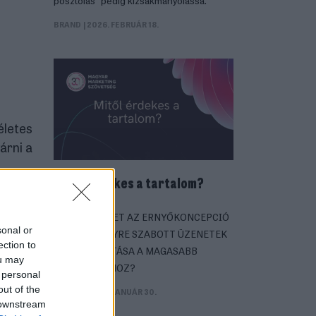
BRAND
| 2026. FEBRUÁR 18.
életes
árni a
Mitől érdekes a tartalom?
HOGYAN VEZET AZ ERNYŐKONCEPCIÓ
sonal or
ÉS A SZEMÉLYRE SZABOTT ÜZENETEK
ection to
KÖLCSÖNHATÁSA A MAGASABB
ou may
KONVERZIÓHOZ?
 personal
out of the
BRAND
| 2026. JANUÁR 30.
 downstream