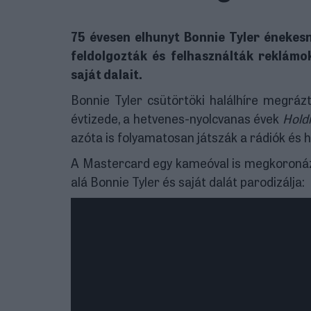
75 évesen elhunyt Bonnie Tyler énekes
feldolgozták és felhasználták reklámok
saját dalait.
Bonnie Tyler csütörtöki halálhíre megrázt
évtizede, a hetvenes-nyolcvanas évek
Holdi
azóta is folyamatosan játszák a rádiók és 
A Mastercard egy kameóval is megkoronázt
alá Bonnie Tyler és saját dalát parodizálja: