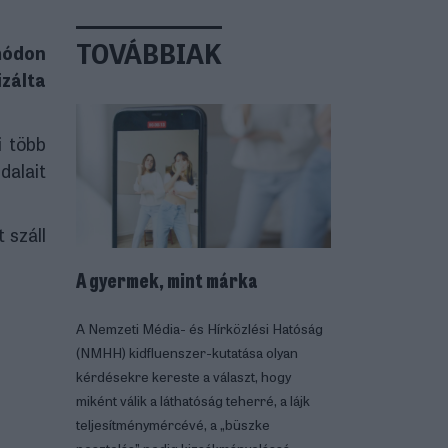
TOVÁBBIAK
 módon
izálta
i több
dalait
 száll
A gyermek, mint márka
A Nemzeti Média- és Hírközlési Hatóság
(NMHH) kidfluenszer-kutatása olyan
kérdésekre kereste a választ, hogy
miként válik a láthatóság teherré, a lájk
teljesítménymércévé, a „büszke
posztolás” pedig kizsákmányolássá.