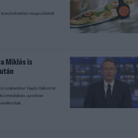
k köszönhetően megszületett
a Miklós is
 után
ozó szakember Hajdú Gáborral
ló közmédiában, azonban
avatkoztak.