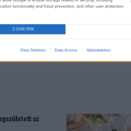
cation functionality and fraud prevention, and other user protection.
CONFIRM
halálhírét csütörtökön jelentette be a családja, miután
yt –
adta hírül
a BBC.
Data Deletion
Data Access
Adatvédelem
egszületett az