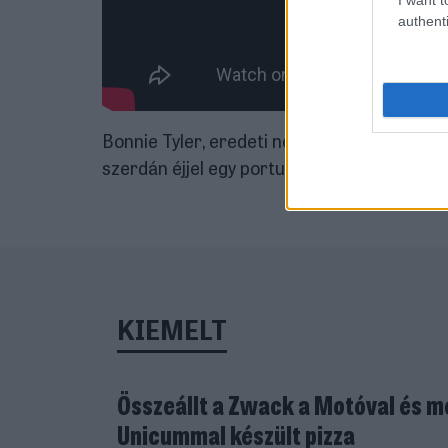
authenti
Bonnie Tyler, eredeti nevén Gaynor Hopkins 
szerdán éjjel egy portugál kórházban elhun
KIEMELT
Összeállt a Zwack a Motóval és m
Unicummal készült pizza