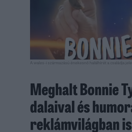
A wales-i származású énekesnő halálhírét a családja jele
Meghalt Bonnie Ty
dalaival és humor
reklámvilágban is