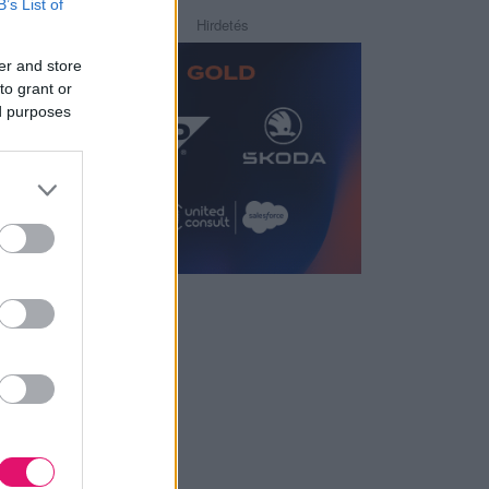
B’s List of
Hirdetés
er and store
to grant or
ed purposes
ászati
ozását