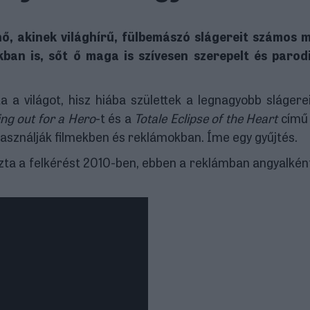
nő, akinek világhírű, fülbemászó slágereit számos
ban is, sőt ő maga is szívesen szerepelt és parod
a a világot, hisz hiába születtek a legnagyobb slágere
ng out for a Hero
-t és a
Totale Eclipse of the Heart
című 
használják filmekben és reklámokban. Íme egy gyűjtés.
a a felkérést 2010-ben, ebben a reklámban angyalként