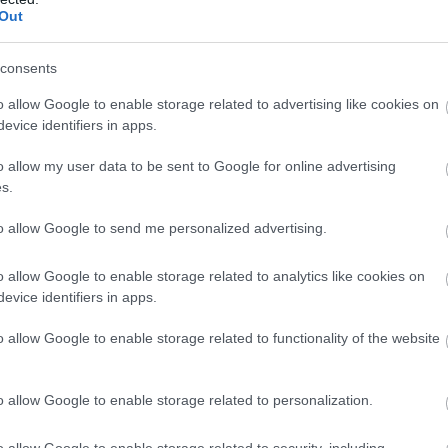
Out
consents
o allow Google to enable storage related to advertising like cookies on
evice identifiers in apps.
k ugyanezt a dalt, és ahogy a Mastercard esetében, eh
o allow my user data to be sent to Google for online advertising
s.
se it Out-dal, ami a Total Eclipse dalszövegból a
Turn 
nos már nem szerepel az énekesnő.
to allow Google to send me personalized advertising.
o allow Google to enable storage related to analytics like cookies on
evice identifiers in apps.
o allow Google to enable storage related to functionality of the website
o allow Google to enable storage related to personalization.
o allow Google to enable storage related to security, including