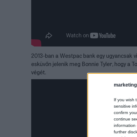
2013-ban a Westpac bank egy ugyancsak vi
esküvőn jelenik meg Bonnie Tyler, hogy a To
végét.
marketing
If you wish 
sensitive in
confirm you
continue se
information 
further disc