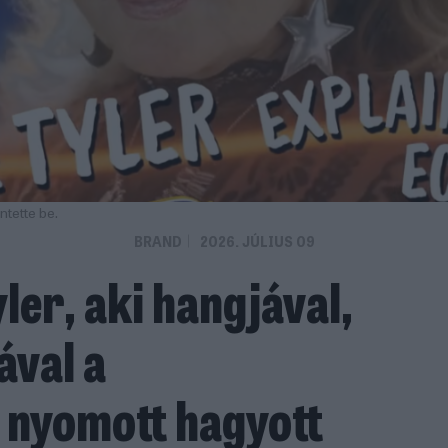
ntette be.
BRAND
2026. JÚLIUS 09
ler, aki hangjával,
ával a
 nyomott hagyott