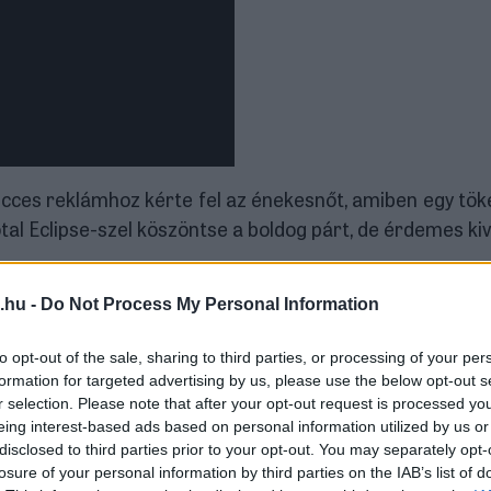
cces reklámhoz kérte fel az énekesnőt, amiben egy tök
tal Eclipse-szel köszöntse a boldog párt, de érdemes kiv
.hu -
Do Not Process My Personal Information
to opt-out of the sale, sharing to third parties, or processing of your per
formation for targeted advertising by us, please use the below opt-out s
r selection. Please note that after your opt-out request is processed y
eing interest-based ads based on personal information utilized by us or
disclosed to third parties prior to your opt-out. You may separately opt-
losure of your personal information by third parties on the IAB’s list of