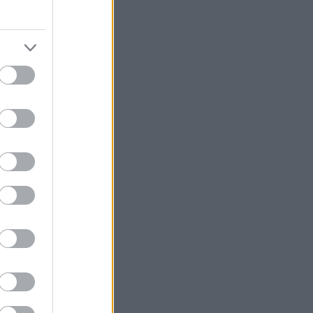
hez is
around