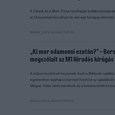
A Zwack és a Moto Pizza rendhagyó kollaborációjána
az Unicummal készült pizza, ami egy hónapig elérhető.
BRAND
| 2026. AUGUSZTUS 07.
„Ki mer odamenni ezután?” – Bors
megszólalt az M1 Híradós kirúgás
A műsorvezetőnek kiszemelt, most a Blikknek nyilatk
egyetemben egynapos karriert futott be az újjáalaku
Magyar Péter miniszterelnök és a kommentelők közbe
MÉDIA
| 2026. AUGUSZTUS 07.