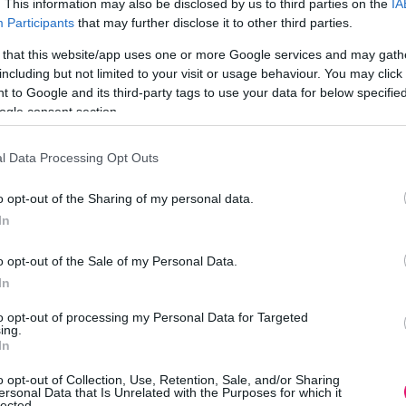
. This information may also be disclosed by us to third parties on the
IA
Participants
that may further disclose it to other third parties.
 that this website/app uses one or more Google services and may gath
including but not limited to your visit or usage behaviour. You may click 
 to Google and its third-party tags to use your data for below specifi
ogle consent section.
l Data Processing Opt Outs
mjában Bonnie Tyler a nap- és holdfogyatkozások csillag
of the Heart címére utalva, ami a szív teljes fogyatk
o opt-out of the Sharing of my personal data.
In
o opt-out of the Sale of my Personal Data.
In
to opt-out of processing my Personal Data for Targeted
ing.
In
o opt-out of Collection, Use, Retention, Sale, and/or Sharing
ersonal Data that Is Unrelated with the Purposes for which it
lected.