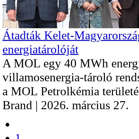
Átadták Kelet-Magyarorszá
energiatárolóját
A MOL egy 40 MWh energiat
villamosenergia-tároló rends
a MOL Petrolkémia területé
Brand
| 2026. március 27.
1