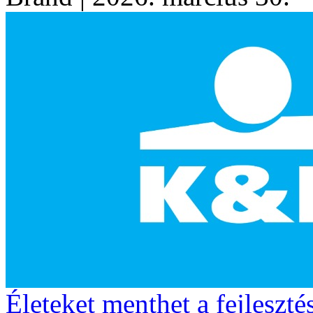
Életeket menthet a fejleszté