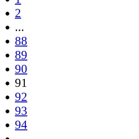
2
...
88
89
90
91
92
93
94
...