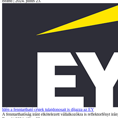
Brand
| 2024. július 23.
Idén a fenntartható cégek tulajdonosait is díjazza az EY
A fenntarthatóság iránt elkötelezett vállalkozókra is reflektorfényt 