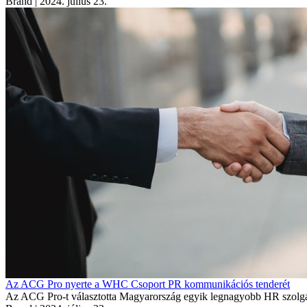
Brand
| 2024. július 23.
Az ACG Pro nyerte a WHC Csoport PR kommunikációs tenderét
Az ACG Pro-t választotta Magyarország egyik legnagyobb HR szolgál