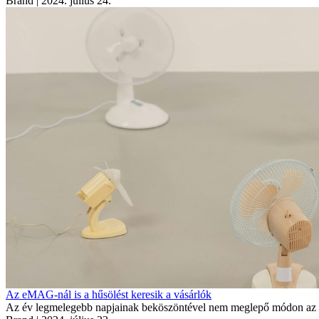
Brand
| 2024. július 24.
Az eMAG-nál is a hűsölést keresik a vásárlók
Az év legmelegebb napjainak beköszöntével nem meglepő módon az eMA