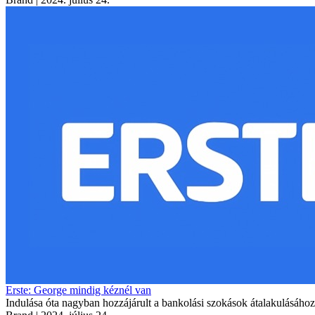
Erste: George mindig kéznél van
Indulása óta nagyban hozzájárult a bankolási szokások átalakulásához,