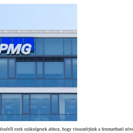
észéről ezek szükségesek ahhoz, hogy visszatérjünk a fenntartható növe