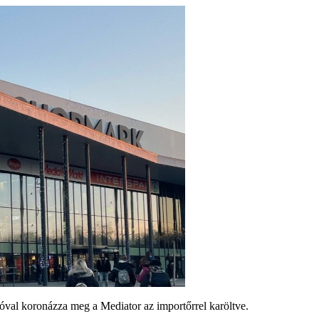
val koronázza meg a Mediator az importőrrel karöltve.