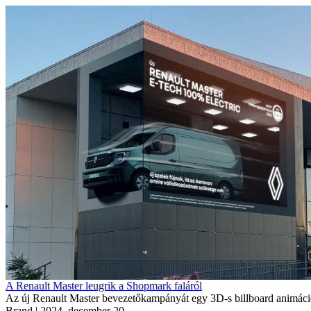
A Renault Master leugrik a Shopmark faláról
Az új Renault Master bevezetőkampányát egy 3D-s billboard animáció
Brand
| 2024. december 20.