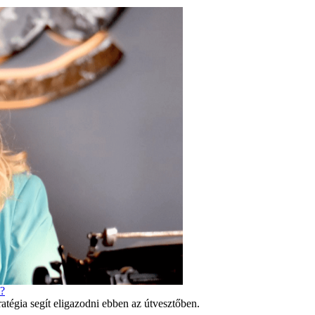
l?
ratégia segít eligazodni ebben az útvesztőben.