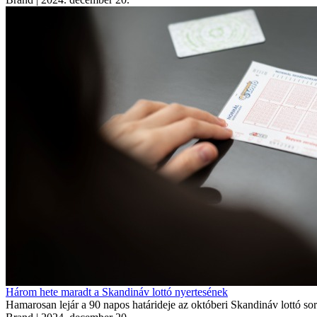
Három hete maradt a Skandináv lottó nyertesének
Hamarosan lejár a 90 napos határideje az októberi Skandináv lottó sor