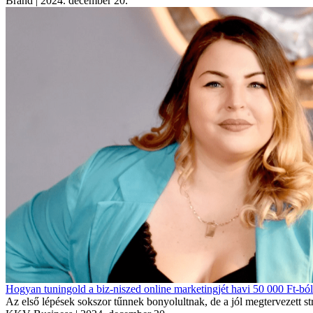
Brand
| 2024. december 20.
Hogyan tuningold a biz-niszed online marketingjét havi 50 000 Ft-bó
Az első lépések sokszor tűnnek bonyolultnak, de a jól megtervezett st