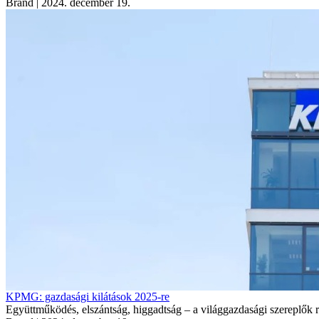
Brand
| 2024. december 19.
KPMG: gazdasági kilátások 2025-re
Együttműködés, elszántság, higgadtság – a világgazdasági szereplők r