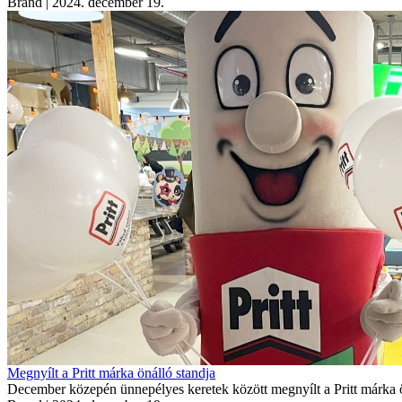
Brand
| 2024. december 19.
Megnyílt a Pritt márka önálló standja
December közepén ünnepélyes keretek között megnyílt a Pritt márka ön