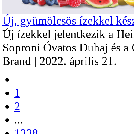
Új, gyümölcsös ízekkel kés
Új ízekkel jelentkezik a He
Soproni Óvatos Duhaj és a 
Brand
| 2022. április 21.
1
2
...
1338