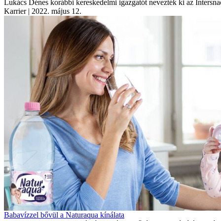
Lukács Dénes korábbi kereskedelmi igazgatót nevezték ki az Intersn
Karrier
| 2022. május 12.
Babavízzel bővül a Naturaqua kínálata