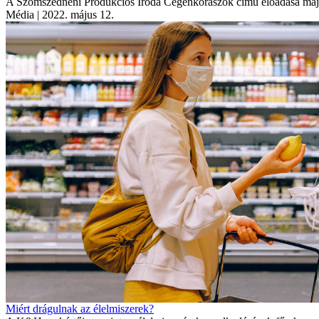
A Szomszédnéni Produkciós Iroda Cégenkórászok című előadása máju
Média
| 2022. május 12.
Miért drágulnak az élelmiszerek?