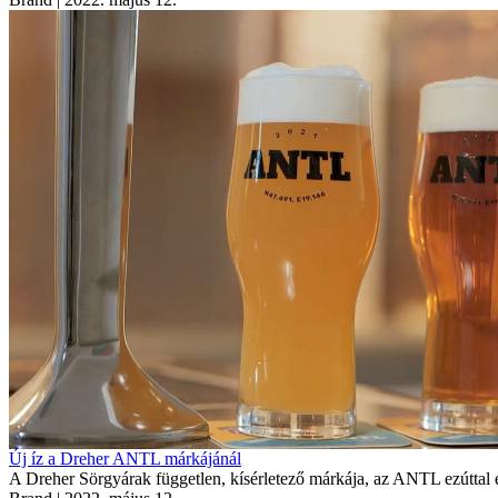
Új íz a Dreher ANTL márkájánál
A Dreher Sörgyárak független, kísérletező márkája, az ANTL ezúttal 