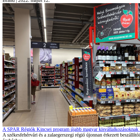
Brand
| 2022. május 12.
A SPAR Régiók Kincsei program újabb magyar kisvállalkozásoknak 
A székesfehérvári és a zalaegerszegi régió újonnan érkezett beszáll