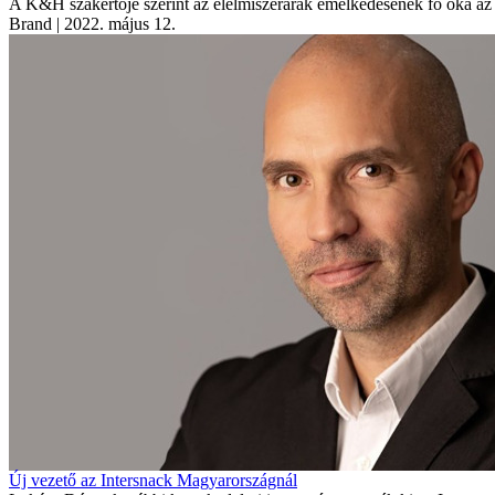
A K&H szakértője szerint az élelmiszerárak emelkedésének fő oka az e
Brand
| 2022. május 12.
Új vezető az Intersnack Magyarországnál