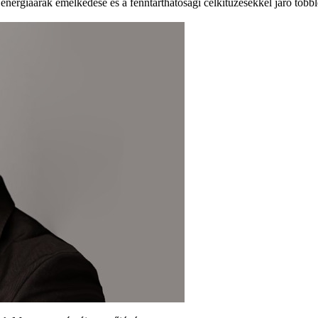
nergiaárak emelkedése és a fenntarthatósági célkitűzésekkel járó többle