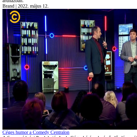
áruházban.
Brand
| 2022. május 12.
Céges humor a Comedy Centralon