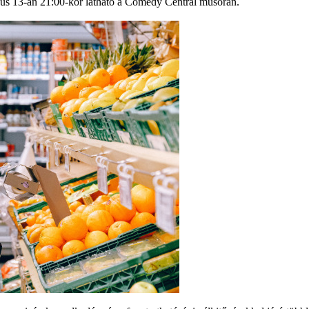
s 13-án 21:00-kor látható a Comedy Central műsorán.