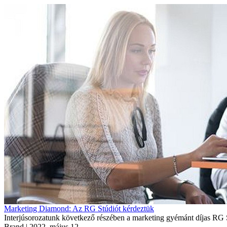
Marketing Diamond: Az RG Stúdiót kérdeztük
Interjúsorozatunk következő részében a marketing gyémánt díjas RG 
Brand
| 2022. május 12.