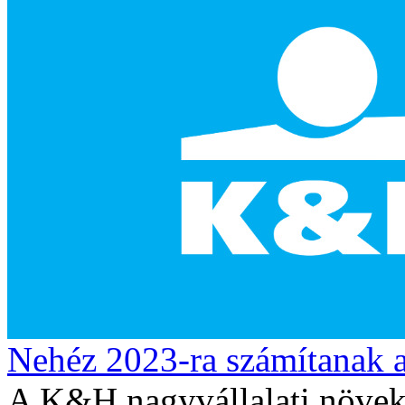
Nehéz 2023-ra számítanak a
A K&H nagyvállalati növeke