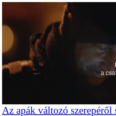
Az apák változó szerepéről 